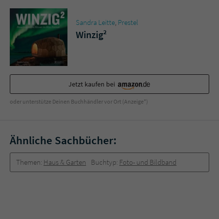
Sandra Leitte
,
Prestel
Winzig²
Jetzt kaufen bei
oder unterstütze Deinen Buchhändler vor Ort (Anzeige*)
Ähnliche Sachbücher:
Themen:
Haus & Garten
Buchtyp:
Foto- und Bildband