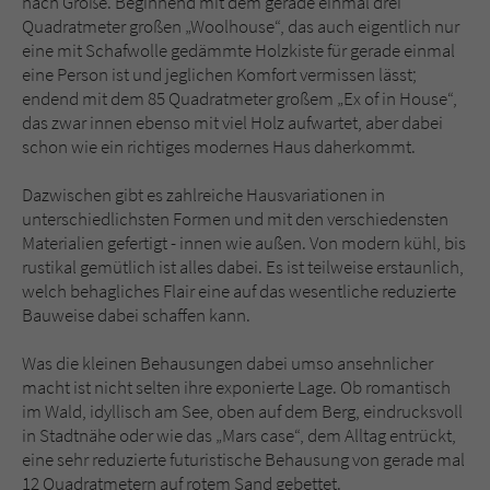
nach Größe. Beginnend mit dem gerade einmal drei
Sicherheitscode des Kontaktformulars zu
Quadratmeter großen „Woolhouse“, das auch eigentlich nur
überprüfen.
eine mit Schafwolle gedämmte Holzkiste für gerade einmal
eine Person ist und jeglichen Komfort vermissen lässt;
endend mit dem 85 Quadratmeter großem „Ex of in House“,
das zwar innen ebenso mit viel Holz aufwartet, aber dabei
schon wie ein richtiges modernes Haus daherkommt.
Dazwischen gibt es zahlreiche Hausvariationen in
unterschiedlichsten Formen und mit den verschiedensten
Materialien gefertigt - innen wie außen. Von modern kühl, bis
rustikal gemütlich ist alles dabei. Es ist teilweise erstaunlich,
welch behagliches Flair eine auf das wesentliche reduzierte
Bauweise dabei schaffen kann.
Was die kleinen Behausungen dabei umso ansehnlicher
macht ist nicht selten ihre exponierte Lage. Ob romantisch
im Wald, idyllisch am See, oben auf dem Berg, eindrucksvoll
in Stadtnähe oder wie das „Mars case“, dem Alltag entrückt,
eine sehr reduzierte futuristische Behausung von gerade mal
12 Quadratmetern auf rotem Sand gebettet.