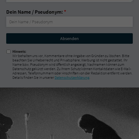
Dein Name / Pseudonym:
*
Nicht
ausfüllen!
Hinweis:
Wir behalten uns vor, Kommentare ohne Angabe von Gründen zu löschen. Bitte
beachten Sie Urheberrecht und Privatsphäre; Werbung ist nicht gestattet. Ihr
Name bzw. Pseudonym wird öffentlich angezeigt; Nachnamen können zum
Datenschutz gekürzt werden. Zu Ihrem Schutz können Kontaktdaten wie E-Mail-
Adressen, Telefonnummern oder Anschriften von der Redaktion entfernt werden.
Details finden Sie in unserer
Datenschutzerklärung
.