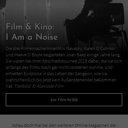
Film & Kino:
I Am a Noise
Die drei FilmemacherinnenMiri Navasky, Karen O‘Connor
und Maeve O‘Boyle begleiteten Joan Baez einige Jahre lang.
Sie waren bei ihrer Abschiedstournee 2019 dabei, die sie sich
anfangs des Films noch gar nicht vorstellen konnte, und
erhielten Einblicke in das Leben der Sängerin, wie sie
wahrscheinlich bis jetzt kein Außenstehender bekommen
hat.
Titelbild: ©
Alamode Film
zur Film-Kritik
Schau doch mal bei den weiteren Online-Magazinen der