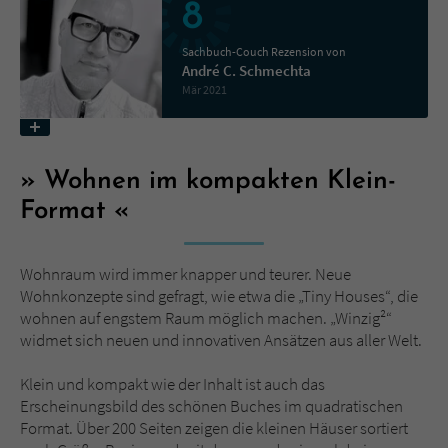
8
Name
tx_pwcomments_ahash
Sachbuch-Couch Rezension von
André C. Schmechta
Mär 2021
Anbieter
Literatur-Couch Medien GmbH & Co. KG
Laufzeit
1 Jahr
Wohnen im kompakten Klein-
Zweck
Cookie für Kommentare einzelner Buchtitel
Format
Name
fe_typo_user
Wohnraum wird immer knapper und teurer. Neue
Wohnkonzepte sind gefragt, wie etwa die „Tiny Houses“, die
Anbieter
Literatur-Couch Medien GmbH & Co. KG
wohnen auf engstem Raum möglich machen. „Winzig²“
widmet sich neuen und innovativen Ansätzen aus aller Welt.
Laufzeit
Session
Klein und kompakt wie der Inhalt ist auch das
Dieses Cookie gewährleistet die
Erscheinungsbild des schönen Buches im quadratischen
Kommunikation der Webseite mit dem
Format. Über 200 Seiten zeigen die kleinen Häuser sortiert
Zweck
Benutzer. Es wird benötigt um z. B. den