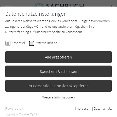
Navigation
Datenschutzeinstellungen
Couch
wechse
Auf unserer Webseite werden Cookies verwendet. Einige davon werden
Forum
Charts
Newsletter
SUCHE
zwingend benötigt, während es uns andere ermöglichen, Ihre
Nutzererfahrung auf unserer Webseite zu verbessern.
Sandra Leitte
Essentiell
Externe Inhalte
Winzig²
Alle akzeptieren
Prestel
Erschienen: Februar 2021
0
Speichern & schließen
Nur essentielle Cookies akzeptieren
Weitere Informationen
Essentiell
Essentielle Cookies werden für grundlegende Funktionen der
Powered by
Impressum
|
Datenschutz
Webseite benötigt. Dadurch ist gewährleistet, dass die Webseite
sgalinski Cookie Opt In