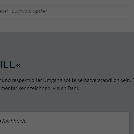
überprüfen.
Leben
Buchtyp:
Biografien
ILL«
r und respektvoller Umgang sollte selbstverständlich sein. 
mmentar kennzeichnen. Vielen Dank!
m Sachbuch.