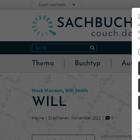
Couch wechseln
b
W
Thema
Buchtyp
Autor
Mark Manson
,
Will Smith
WILL
Heyne
Erschienen: November 2021
0
s
oder unterstütze Deinen