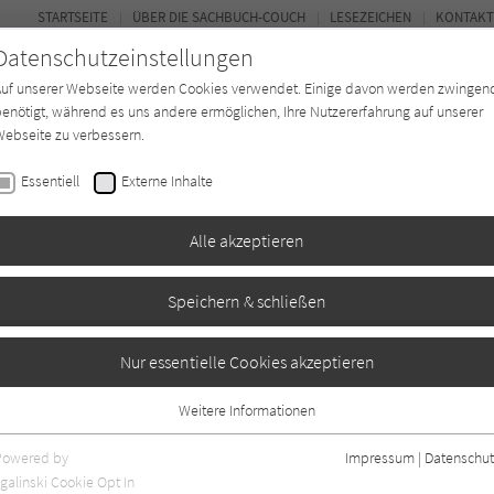
STARTSEITE
ÜBER DIE SACHBUCH-COUCH
LESEZEICHEN
KONTAKT
Datenschutzeinstellungen
Auf unserer Webseite werden Cookies verwendet. Einige davon werden zwingen
enötigt, während es uns andere ermöglichen, Ihre Nutzererfahrung auf unserer
ebseite zu verbessern.
FOR
Essentiell
Externe Inhalte
*in
Verlage
Magazin
Kino
Alle akzeptieren
Speichern & schließen
Nur essentielle Cookies akzeptieren
Weitere Informationen
Essentiell
Essentielle Cookies werden für grundlegende Funktionen der Webseite
Powered by
Impressum
|
Datenschut
benötigt. Dadurch ist gewährleistet, dass die Webseite einwandfrei
galinski Cookie Opt In