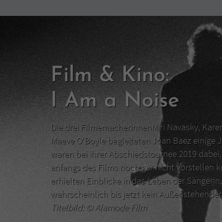
Film & Kino:
I Am a Noise
Die drei FilmemacherinnenMiri Navasky, Kar
Maeve O‘Boyle begleiteten Joan Baez einige J
waren bei ihrer Abschiedstournee 2019 dabei, 
anfangs des Films noch gar nicht vorstellen 
erhielten Einblicke in das Leben der Sängerin,
wahrscheinlich bis jetzt kein Außenstehend
Titelbild: ©
Alamode Film