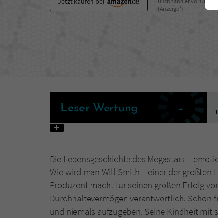
Jetzt kaufen bei
Buchhändler vor Ort
(Anzeige*)
-
Leser
-Wertung
1
Die Lebensgeschichte des Megastars – emotio
Wie wird man Will Smith – einer der größten 
Produzent macht für seinen großen Erfolg vor
Durchhaltevermögen verantwortlich. Schon fr
und niemals aufzugeben. Seine Kindheit mit s