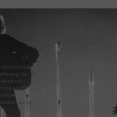
en O‘Connor und
ahre lang. Sie
die sie sich
konnte, und
 wie sie
er bekommen hat.