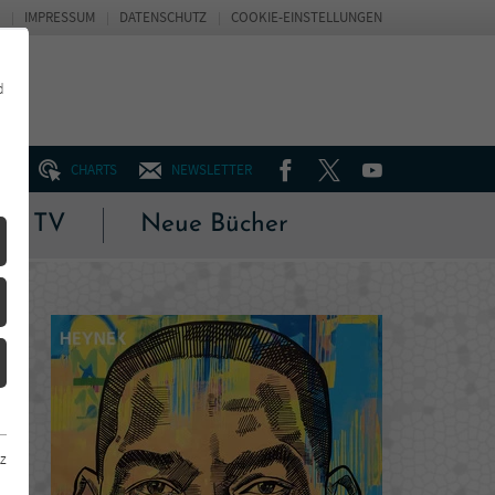
IMPRESSUM
DATENSCHUTZ
COOKIE-EINSTELLUNGEN
d
FACEBOOK
TWITTER
YOUTUBE
UM
CHARTS
NEWSLETTER
 & TV
Neue Bücher
z