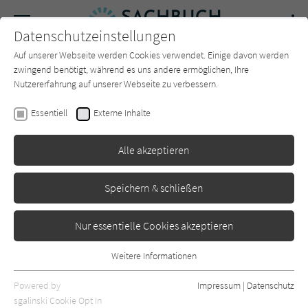
Navigation
Datenschutzeinstellungen
Couch
wechse
Auf unserer Webseite werden Cookies verwendet. Einige davon werden
Forum
Charts
Newsletter
SUCHE
zwingend benötigt, während es uns andere ermöglichen, Ihre
Nutzererfahrung auf unserer Webseite zu verbessern.
David Barrie
Essentiell
Externe Inhalte
Unglaubliche Reisen: Vom
Alle akzeptieren
inneren Kompass der Tiere
mare
Erschienen: Oktober 2020
Bibliogr. Angaben
0
Speichern & schließen
Nur essentielle Cookies akzeptieren
Weitere Informationen
Essentiell
Essentielle Cookies werden für grundlegende Funktionen der
Powered by
Impressum
|
Datenschutz
Webseite benötigt. Dadurch ist gewährleistet, dass die Webseite
sgalinski Cookie Opt In