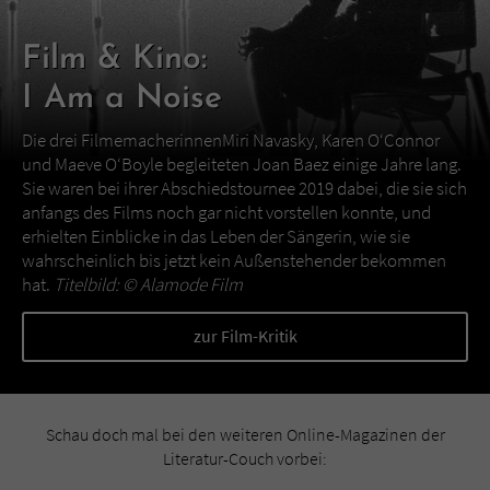
Film & Kino:
I Am a Noise
Die drei FilmemacherinnenMiri Navasky, Karen O‘Connor
und Maeve O‘Boyle begleiteten Joan Baez einige Jahre lang.
Sie waren bei ihrer Abschiedstournee 2019 dabei, die sie sich
anfangs des Films noch gar nicht vorstellen konnte, und
erhielten Einblicke in das Leben der Sängerin, wie sie
wahrscheinlich bis jetzt kein Außenstehender bekommen
hat.
Titelbild: ©
Alamode Film
zur Film-Kritik
Schau doch mal bei den weiteren Online-Magazinen der
Literatur-Couch vorbei: