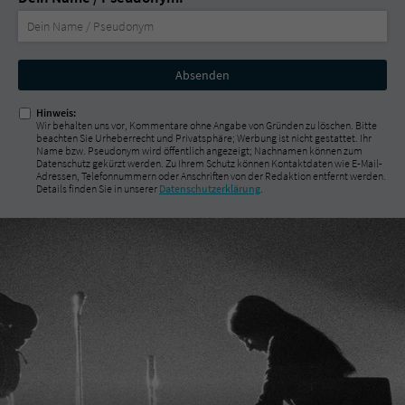
Nicht
ausfüllen!
Hinweis:
Wir behalten uns vor, Kommentare ohne Angabe von Gründen zu löschen. Bitte
beachten Sie Urheberrecht und Privatsphäre; Werbung ist nicht gestattet. Ihr
Name bzw. Pseudonym wird öffentlich angezeigt; Nachnamen können zum
Datenschutz gekürzt werden. Zu Ihrem Schutz können Kontaktdaten wie E-Mail-
Adressen, Telefonnummern oder Anschriften von der Redaktion entfernt werden.
Details finden Sie in unserer
Datenschutzerklärung
.