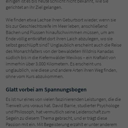
einigen ist es bis heute schlicht nicht bekannt, wie sie
gerichtet an ihr Ziel gelangen.
Wie finden etwa Lachse ihren Geburtsort wieder, wenn sie
bis zur Geschlechtsreife im Meer leben, anschließend
Bächen und Flüssen hinaufschwimmen müssen, um am
Ende völlig entkräftet dort ihren Laich abzulegen, wo sie
selbst geschlüpft sind? Unglaublich erscheint auch die Reise
des Monarchfalters von der bewaldeten Wildnis Kanadas
südlich bis in die Kiefernwälder Mexikos – ein Kraftakt von
immerhin über 3.000 Kilometern. Es erscheint uns
unglaublich, wie diese und andere Arten ihren Weg finden,
ohne vom Kurs abzukommen.
Glatt vorbei am Spannungsbogen
Es ist nur eines von vielen faszinierenden Leistungen, die die
Tierwelt uns voraus hat. David Barrie, studierter Psychologe
und Philosoph, hat vermutlich seine Leidenschaft zum
Segeln zu diesem Thema gebracht, und er trägt diese
Passion mit ein. Mit Begeisterung erzählt er unter anderem