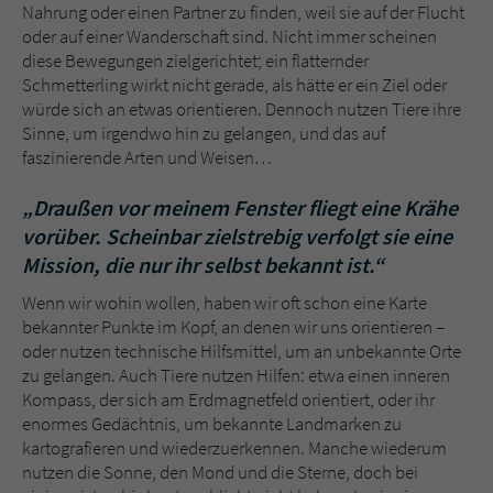
Sicherheitscode des Kontaktformulars zu
Nahrung oder einen Partner zu finden, weil sie auf der Flucht
überprüfen.
oder auf einer Wanderschaft sind. Nicht immer scheinen
diese Bewegungen zielgerichtet; ein flatternder
Schmetterling wirkt nicht gerade, als hätte er ein Ziel oder
würde sich an etwas orientieren. Dennoch nutzen Tiere ihre
Sinne, um irgendwo hin zu gelangen, und das auf
faszinierende Arten und Weisen…
„Draußen vor meinem Fenster fliegt eine Krähe
vorüber. Scheinbar zielstrebig verfolgt sie eine
Mission, die nur ihr selbst bekannt ist.“
Wenn wir wohin wollen, haben wir oft schon eine Karte
bekannter Punkte im Kopf, an denen wir uns orientieren –
oder nutzen technische Hilfsmittel, um an unbekannte Orte
zu gelangen. Auch Tiere nutzen Hilfen: etwa einen inneren
Kompass, der sich am Erdmagnetfeld orientiert, oder ihr
enormes Gedächtnis, um bekannte Landmarken zu
kartografieren und wiederzuerkennen. Manche wiederum
nutzen die Sonne, den Mond und die Sterne, doch bei