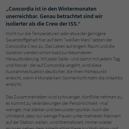
„Concordia ist in den Wintermonaten
unerreichbar. Genau betrachtet sind wir
isolierter als die Crew der ISS.“
Nicht nur die Temperaturen oder etwa der geringere
Sauerstoffgehalt hier auf dem "weißen Mars" setzen der
Concordia-Crew zu. Das Leben auf engem Raum und die
Isolation werden schon bald zur besonderen
Herausforderung. Mit jeder Seite - und damit mit jedem Tag
und Monat - der auf Concordia vergeht, wird diese
Ausnahmesituation deutlicher, die ihren Höhepunkt
erreicht, wenn 4 Monate kein Sonnenlicht mehr die Antarktis
erreicht.
Das Zusammenleben wird schwieriger, Konflikte nehmen zu,
es kommt zu Veränderungen der Persönlichkeit - mal
weniger, mal stärker und bewusster spürbar. Auch der
Umstand, dass nur wenige Frauen unter mehreren Männern
auf der Station weilen, wird thematisiert. Immer wieder
müssen neben dem Arbeitsalltag Wege zur Motivation und