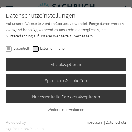
Navigation
Datenschutzeinstellungen
Couch
wechse
Auf unserer Webseite werden Cookies verwendet. Einige davon werden
Forum
Charts
Newsletter
SUCHE
zwingend benötigt, während es uns andere ermöglichen, Ihre
Nutzererfahrung auf unserer Webseite zu verbessern.
Carmen Possnig
Essentiell
Externe Inhalte
Südlich vom Ende der Welt
Alle akzeptieren
Ludwig
Erschienen: August 2020
0
Speichern & schließen
Nur essentielle Cookies akzeptieren
Weitere Informationen
Essentiell
Essentielle Cookies werden für grundlegende Funktionen der
Powered by
Impressum
|
Datenschutz
Webseite benötigt. Dadurch ist gewährleistet, dass die Webseite
sgalinski Cookie Opt In