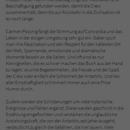
Beschäftigung gefunden werden, damit die Crew
zusammenhält, denn bis zur Rückkehr in die Zivilisation ist
es noch lange.
Carmen Possnig fängt die Stimmung auf Concordia und das
Leben in der eisigen Umgebung sehr gut ein. Dabei spürt
man ihre Faszination und den Respekt für den kältesten Ort
der Welt. Spannende, emotionale und dramatische
Momente fesseln an die Seiten. Und oft sind es nur
Kleinigkeiten, die es schwer machen das Buch aus der Hand
zu legen: skurrile Begebenheiten, die Freude und der Spaß
der Crew oder einfach die Schönheit der Antarktis. Und bei
aller Ernsthaftigkeit schimmert immer auch eine Prise
Humor durch.
Zudem werden die Schilderungen um viele historische
Ereignisse und Fakten ergänzt. Diese werden geschickt in die
Erzählung eingeflochten und verstärken die unglaubliche
Anziehungskraft, die von der Antarktis seit jeher ausgeht,
verdeutlicht zugleich die Gefahren, die hier lauern. Viele