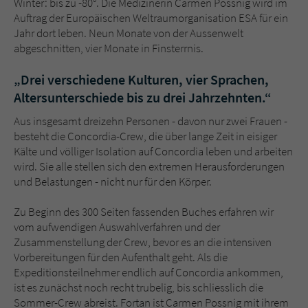
Winter: bis zu -80°. Die Medizinerin Carmen Possnig wird im
Sicherheitscode des Kontaktformulars zu
Auftrag der Europäischen Weltraumorganisation ESA für ein
überprüfen.
Jahr dort leben. Neun Monate von der Aussenwelt
abgeschnitten, vier Monate in Finsterrnis.
„Drei verschiedene Kulturen, vier Sprachen,
Altersunterschiede bis zu drei Jahrzehnten.“
Aus insgesamt dreizehn Personen - davon nur zwei Frauen -
besteht die Concordia-Crew, die über lange Zeit in eisiger
Kälte und völliger Isolation auf Concordia leben und arbeiten
wird. Sie alle stellen sich den extremen Herausforderungen
und Belastungen - nicht nur für den Körper.
Zu Beginn des 300 Seiten fassenden Buches erfahren wir
vom aufwendigen Auswahlverfahren und der
Zusammenstellung der Crew, bevor es an die intensiven
Vorbereitungen für den Aufenthalt geht. Als die
Expeditionsteilnehmer endlich auf Concordia ankommen,
ist es zunächst noch recht trubelig, bis schliesslich die
Sommer-Crew abreist. Fortan ist Carmen Possnig mit ihrem