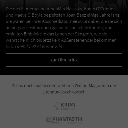
Die drei FilmemacherinnenMiri Navasky, Karen O‘Connor
und Maeve O‘Boyle begleiteten Joan Baez einige Jahre lang.
Sie waren bei ihrer Abschiedstournee 2019 dabei, die sie sich
anfangs des Films noch gar nicht vorstellen konnte, und
erhielten Einblicke in das Leben der Sängerin, wie sie
wahrscheinlich bis jetzt kein Außenstehender bekommen
hat.
Titelbild: ©
Alamode Film
zur Film-Kritik
Schau doch mal bei den weiteren Online-Magazinen der
Literatur-Couch vorbei: