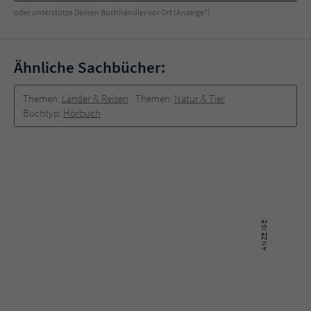
Sicherheitscode des Kontaktformulars zu
oder unterstütze Deinen Buchhändler vor Ort (Anzeige*)
überprüfen.
Ähnliche Sachbücher:
Themen:
Länder & Reisen
Themen:
Natur & Tier
Buchtyp:
Hörbuch