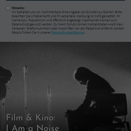
Hinweis:
Wir behalten uns vor, Kommentare ohne Angabe von Gründen zu löschen. Bitte
beachten Sie Urheberrecht und Privatsphäre; Werbung ist nicht gestattet. Ihr
Name bzw. Pseudonym wird öffentlich angezeigt; Nachnamen können zum
Datenschutz gekürzt werden. Zu Ihrem Schutz können Kontaktdaten wie E-Mail-
Adressen, Telefonnummern oder Anschriften von der Redaktion entfernt werden.
Details finden Sie in unserer
Datenschutzerklärung
.
Film & Kino:
I Am a Noise