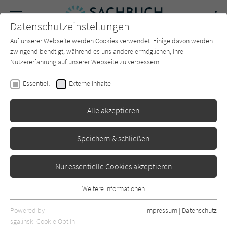
Navigation
Datenschutzeinstellungen
Couch
wechse
Auf unserer Webseite werden Cookies verwendet. Einige davon werden
Forum
Charts
Newsletter
SUCHE
zwingend benötigt, während es uns andere ermöglichen, Ihre
Nutzererfahrung auf unserer Webseite zu verbessern.
Till Ottlitz
Essentiell
Externe Inhalte
Sehnsucht Skandinavien
Alle akzeptieren
Der Hörverlag
Erschienen: April 2023
0
Speichern & schließen
Nur essentielle Cookies akzeptieren
Weitere Informationen
Essentiell
Essentielle Cookies werden für grundlegende Funktionen der
Powered by
Impressum
|
Datenschutz
Webseite benötigt. Dadurch ist gewährleistet, dass die Webseite
sgalinski Cookie Opt In