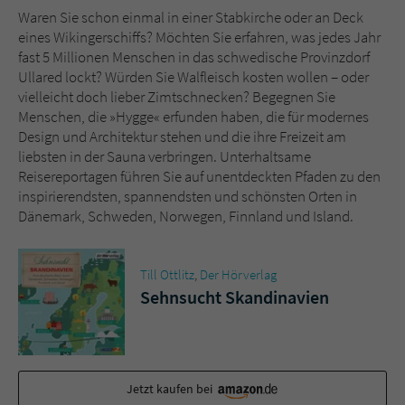
Waren Sie schon einmal in einer Stabkirche oder an Deck
eines Wikingerschiffs? Möchten Sie erfahren, was jedes Jahr
Name
tx_pwcomments_ahash
fast 5 Millionen Menschen in das schwedische Provinzdorf
Ullared lockt? Würden Sie Walfleisch kosten wollen – oder
Anbieter
Literatur-Couch Medien GmbH & Co. KG
vielleicht doch lieber Zimtschnecken? Begegnen Sie
Menschen, die »Hygge« erfunden haben, die für modernes
Laufzeit
1 Jahr
Design und Architektur stehen und die ihre Freizeit am
liebsten in der Sauna verbringen. Unterhaltsame
Zweck
Cookie für Kommentare einzelner Buchtitel
Reisereportagen führen Sie auf unentdeckten Pfaden zu den
inspirierendsten, spannendsten und schönsten Orten in
Dänemark, Schweden, Norwegen, Finnland und Island.
Name
fe_typo_user
Anbieter
Literatur-Couch Medien GmbH & Co. KG
Till Ottlitz
,
Der Hörverlag
Sehnsucht Skandinavien
Laufzeit
Session
Dieses Cookie gewährleistet die
Kommunikation der Webseite mit dem
Jetzt kaufen bei
Zweck
Benutzer. Es wird benötigt um z. B. den