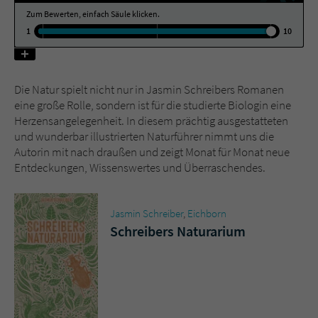
Zum Bewerten, einfach Säule klicken.
1
10
Name
tx_pwcomments_ahash
Anbieter
Literatur-Couch Medien GmbH & Co. KG
Die Natur spielt nicht nur in Jasmin Schreibers Romanen
Laufzeit
1 Jahr
eine große Rolle, sondern ist für die studierte Biologin eine
Herzensangelegenheit. In diesem prächtig ausgestatteten
Zweck
Cookie für Kommentare einzelner Buchtitel
und wunderbar illustrierten Naturführer nimmt uns die
Autorin mit nach draußen und zeigt Monat für Monat neue
Entdeckungen, Wissenswertes und Überraschendes.
Name
fe_typo_user
Anbieter
Literatur-Couch Medien GmbH & Co. KG
Jasmin Schreiber
,
Eichborn
Schreibers Naturarium
Laufzeit
Session
Dieses Cookie gewährleistet die
Kommunikation der Webseite mit dem
Zweck
Benutzer. Es wird benötigt um z. B. den