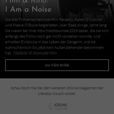
Film & Kino:
I Am a Noise
Die drei FilmemacherinnenMiri Navasky, Karen O‘Connor
und Maeve O‘Boyle begleiteten Joan Baez einige Jahre lang.
Sie waren bei ihrer Abschiedstournee 2019 dabei, die sie sich
anfangs des Films noch gar nicht vorstellen konnte, und
erhielten Einblicke in das Leben der Sängerin, wie sie
wahrscheinlich bis jetzt kein Außenstehender bekommen
hat.
Titelbild: ©
Alamode Film
zur Film-Kritik
Schau doch mal bei den weiteren Online-Magazinen der
Literatur-Couch vorbei: