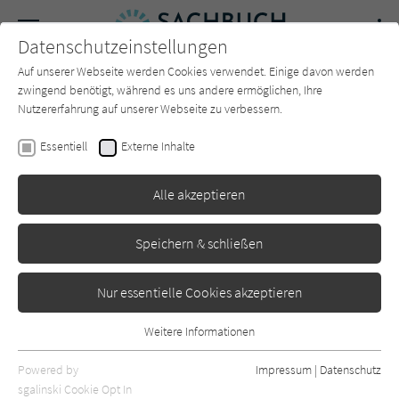
Navigation
Datenschutzeinstellungen
Couch
wechse
Auf unserer Webseite werden Cookies verwendet. Einige davon werden
Forum
Charts
Newsletter
SUCHE
zwingend benötigt, während es uns andere ermöglichen, Ihre
Nutzererfahrung auf unserer Webseite zu verbessern.
Jasmin Schreiber
Essentiell
Externe Inhalte
Schreibers Naturarium
Alle akzeptieren
Eichborn
Erschienen: März 2023
0
Speichern & schließen
Nur essentielle Cookies akzeptieren
Weitere Informationen
Essentiell
Essentielle Cookies werden für grundlegende Funktionen der
Powered by
Impressum
|
Datenschutz
Webseite benötigt. Dadurch ist gewährleistet, dass die Webseite
sgalinski Cookie Opt In