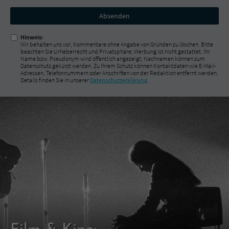
Nicht
ausfüllen!
Hinweis:
Wir behalten uns vor, Kommentare ohne Angabe von Gründen zu löschen. Bitte
beachten Sie Urheberrecht und Privatsphäre; Werbung ist nicht gestattet. Ihr
Name bzw. Pseudonym wird öffentlich angezeigt; Nachnamen können zum
Datenschutz gekürzt werden. Zu Ihrem Schutz können Kontaktdaten wie E-Mail-
Adressen, Telefonnummern oder Anschriften von der Redaktion entfernt werden.
Details finden Sie in unserer
Datenschutzerklärung
.