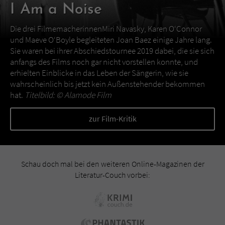
I Am a Noise
Die drei FilmemacherinnenMiri Navasky, Karen O‘Connor
und Maeve O‘Boyle begleiteten Joan Baez einige Jahre lang.
Sie waren bei ihrer Abschiedstournee 2019 dabei, die sie sich
anfangs des Films noch gar nicht vorstellen konnte, und
erhielten Einblicke in das Leben der Sängerin, wie sie
wahrscheinlich bis jetzt kein Außenstehender bekommen
hat.
Titelbild: ©
Alamode Film
zur Film-Kritik
Schau doch mal bei den weiteren Online-Magazinen der
Literatur-Couch vorbei: