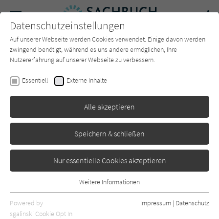
Navigation
Datenschutzeinstellungen
Couch
wechse
Auf unserer Webseite werden Cookies verwendet. Einige davon werden
Forum
Charts
Newsletter
SUCHE
zwingend benötigt, während es uns andere ermöglichen, Ihre
Nutzererfahrung auf unserer Webseite zu verbessern.
Franziska Schutzbach
Essentiell
Externe Inhalte
Revolution der
Alle akzeptieren
Verbundenheit: Wie weibliche
Solidarität die Gesellschaft
Speichern & schließen
verändert
Nur essentielle Cookies akzeptieren
Droemer
Erschienen: Oktober 2024
0
Weitere Informationen
Essentiell
Essentielle Cookies werden für grundlegende Funktionen der
Powered by
Impressum
|
Datenschutz
Webseite benötigt. Dadurch ist gewährleistet, dass die Webseite
sgalinski Cookie Opt In