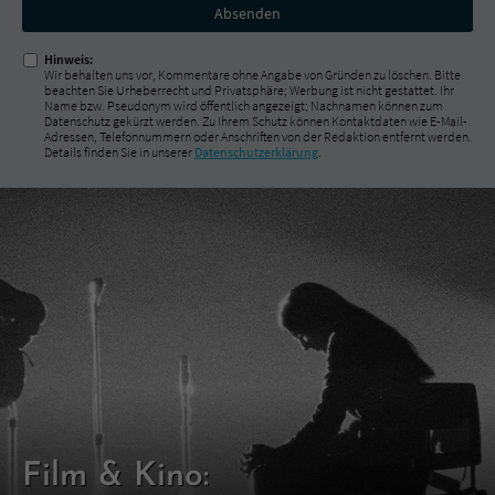
Nicht
ausfüllen!
Hinweis:
Wir behalten uns vor, Kommentare ohne Angabe von Gründen zu löschen. Bitte
beachten Sie Urheberrecht und Privatsphäre; Werbung ist nicht gestattet. Ihr
Name bzw. Pseudonym wird öffentlich angezeigt; Nachnamen können zum
Datenschutz gekürzt werden. Zu Ihrem Schutz können Kontaktdaten wie E-Mail-
Adressen, Telefonnummern oder Anschriften von der Redaktion entfernt werden.
Details finden Sie in unserer
Datenschutzerklärung
.
Film & Kino: