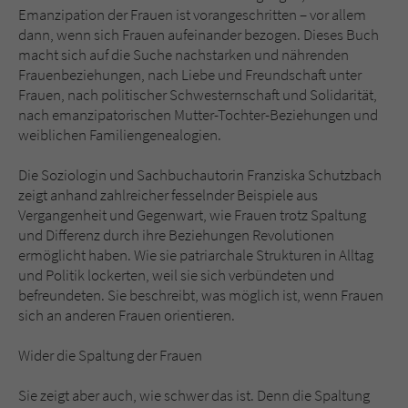
Sicherheitscode des Kontaktformulars zu
Emanzipation der Frauen ist vorangeschritten – vor allem
überprüfen.
dann, wenn sich Frauen aufeinander bezogen. Dieses Buch
macht sich auf die Suche nachstarken und nährenden
Frauenbeziehungen, nach Liebe und Freundschaft unter
Frauen, nach politischer Schwesternschaft und Solidarität,
nach emanzipatorischen Mutter-Tochter-Beziehungen und
weiblichen Familiengenealogien.
Die Soziologin und Sachbuchautorin Franziska Schutzbach
zeigt anhand zahlreicher fesselnder Beispiele aus
Vergangenheit und Gegenwart, wie Frauen trotz Spaltung
und Differenz durch ihre Beziehungen Revolutionen
ermöglicht haben. Wie sie patriarchale Strukturen in Alltag
und Politik lockerten, weil sie sich verbündeten und
befreundeten. Sie beschreibt, was möglich ist, wenn Frauen
sich an anderen Frauen orientieren.
Wider die Spaltung der Frauen
Sie zeigt aber auch, wie schwer das ist. Denn die Spaltung