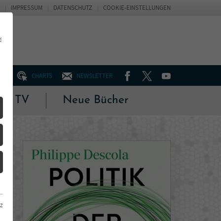
IMPRESSUM
DATENSCHUTZ
COOKIE-EINSTELLUNGEN
d
FACEBOOK
TWITTER
YOUTUBE
UM
CHARTS
NEWSLETTER
 & TV
Neue Bücher
z