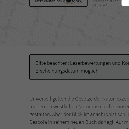
Jetzt kaufen bei
Buchhändler vor Ort
(Anzeige*)
Bitte beachten: Leserbewertungen und Kom
Erscheinungsdatum möglich.
Universell gelten die Gesetze der Natur, exze
modernen westlichen Naturalismus hat unsere
gestalten. Aber der Blick ist anachronistisch, 
Descola in seinem neuen Buch darlegt. Auf me