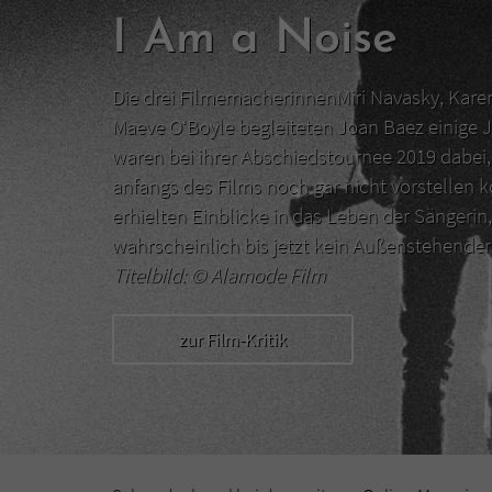
I Am a Noise
Die drei FilmemacherinnenMiri Navasky, Kar
Maeve O‘Boyle begleiteten Joan Baez einige J
waren bei ihrer Abschiedstournee 2019 dabei, 
anfangs des Films noch gar nicht vorstellen 
erhielten Einblicke in das Leben der Sängerin,
wahrscheinlich bis jetzt kein Außenstehend
Titelbild: ©
Alamode Film
zur Film-Kritik