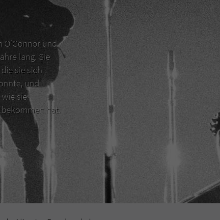
en O‘Connor und
ahre lang. Sie
die sie sich
konnte, und
 wie sie
er bekommen hat.