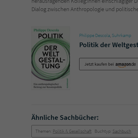
herausragenden Kolleg:innen einschlägiger Di
Dialog zwischen Anthropologie und politische
Philippe Descola
,
Suhrkamp
Politik der Weltges
Jetzt kaufen bei
Ähnliche Sachbücher:
Themen:
Politik & Gesellschaft
Buchtyp:
Sachbuch