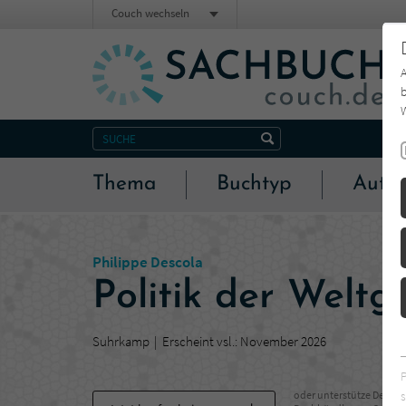
Couch wechseln
b
W
Thema
Buchtyp
Autor
Philippe Descola
Politik der Weltg
Suhrkamp
Erscheint vsl.: November 2026
s
oder unterstütze Deinen