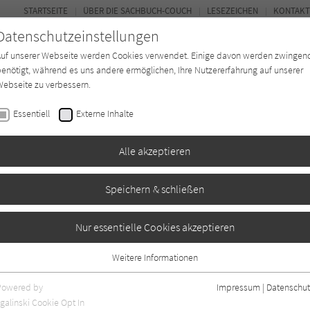
STARTSEITE
ÜBER DIE SACHBUCH-COUCH
LESEZEICHEN
KONTAKT
Datenschutzeinstellungen
Auf unserer Webseite werden Cookies verwendet. Einige davon werden zwingen
enötigt, während es uns andere ermöglichen, Ihre Nutzererfahrung auf unserer
ebseite zu verbessern.
FOR
Essentiell
Externe Inhalte
*in
Verlage
Magazin
Kino
Alle akzeptieren
Speichern & schließen
estaltung
Nur essentielle Cookies akzeptieren
Weitere Informationen
Essentiell
Essentielle Cookies werden für grundlegende Funktionen der Webseite
Powered by
Impressum
|
Datenschut
benötigt. Dadurch ist gewährleistet, dass die Webseite einwandfrei
galinski Cookie Opt In