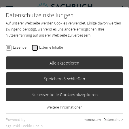
Navigation
Datenschutzeinstellungen
Couch
wechse
Auf unserer Webseite werden Cookies verwendet. Einige davon werden
Forum
Charts
Newsletter
SUCHE
zwingend benötigt, während es uns andere ermöglichen, Ihre
Nutzererfahrung auf unserer Webseite zu verbessern.
Jeanne Doré
,
Collectif Nez
Essentiell
Externe Inhalte
Parfum: Alles über die Welt
Alle akzeptieren
der Düfte
Prestel
Erschienen: September 2021
0
Speichern & schließen
Nur essentielle Cookies akzeptieren
Weitere Informationen
Essentiell
Essentielle Cookies werden für grundlegende Funktionen der
Powered by
Impressum
|
Datenschutz
Webseite benötigt. Dadurch ist gewährleistet, dass die Webseite
sgalinski Cookie Opt In