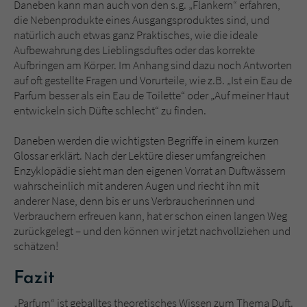
Daneben kann man auch von den s.g. „Flankern“ erfahren,
die Nebenprodukte eines Ausgangsproduktes sind, und
natürlich auch etwas ganz Praktisches, wie die ideale
Aufbewahrung des Lieblingsduftes oder das korrekte
Aufbringen am Körper. Im Anhang sind dazu noch Antworten
auf oft gestellte Fragen und Vorurteile, wie z.B. „Ist ein Eau de
Parfum besser als ein Eau de Toilette“ oder „Auf meiner Haut
entwickeln sich Düfte schlecht“ zu finden.
Daneben werden die wichtigsten Begriffe in einem kurzen
Glossar erklärt. Nach der Lektüre dieser umfangreichen
Enzyklopädie sieht man den eigenen Vorrat an Duftwässern
wahrscheinlich mit anderen Augen und riecht ihn mit
anderer Nase, denn bis er uns Verbraucherinnen und
Verbrauchern erfreuen kann, hat er schon einen langen Weg
zurückgelegt – und den können wir jetzt nachvollziehen und
schätzen!
Fazit
„Parfum“ ist geballtes theoretisches Wissen zum Thema Duft.