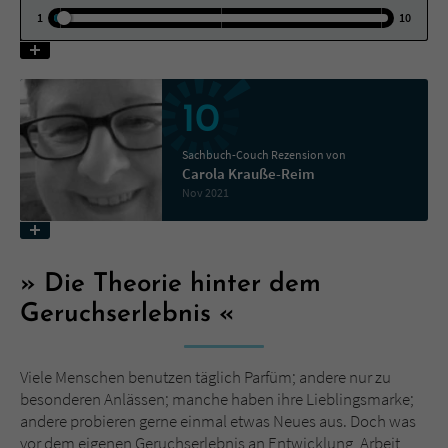
1
10
Name
tx_pwcomments_ahash
Anbieter
Literatur-Couch Medien GmbH & Co. KG
10
Laufzeit
1 Jahr
Sachbuch-Couch Rezension von
Carola Krauße-Reim
Zweck
Cookie für Kommentare einzelner Buchtitel
Nov 2021
Name
fe_typo_user
Die Theorie hinter dem
Anbieter
Literatur-Couch Medien GmbH & Co. KG
Geruchserlebnis
Laufzeit
Session
Viele Menschen benutzen täglich Parfüm; andere nur zu
Dieses Cookie gewährleistet die
besonderen Anlässen; manche haben ihre Lieblingsmarke;
Kommunikation der Webseite mit dem
andere probieren gerne einmal etwas Neues aus. Doch was
Zweck
Benutzer. Es wird benötigt um z. B. den
vor dem eigenen Geruchserlebnis an Entwicklung, Arbeit