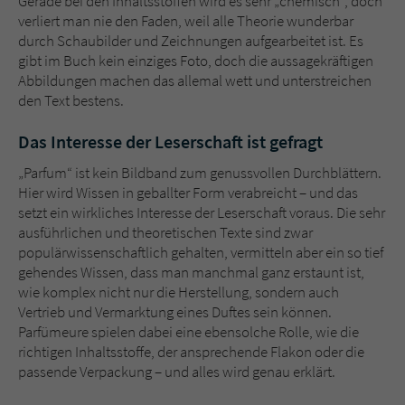
Gerade bei den Inhaltsstoffen wird es sehr „chemisch“, doch
verliert man nie den Faden, weil alle Theorie wunderbar
durch Schaubilder und Zeichnungen aufgearbeitet ist. Es
gibt im Buch kein einziges Foto, doch die aussagekräftigen
Abbildungen machen das allemal wett und unterstreichen
den Text bestens.
Das Interesse der Leserschaft ist gefragt
„Parfum“ ist kein Bildband zum genussvollen Durchblättern.
Hier wird Wissen in geballter Form verabreicht – und das
setzt ein wirkliches Interesse der Leserschaft voraus. Die sehr
ausführlichen und theoretischen Texte sind zwar
populärwissenschaftlich gehalten, vermitteln aber ein so tief
gehendes Wissen, dass man manchmal ganz erstaunt ist,
wie komplex nicht nur die Herstellung, sondern auch
Vertrieb und Vermarktung eines Duftes sein können.
Parfümeure spielen dabei eine ebensolche Rolle, wie die
richtigen Inhaltsstoffe, der ansprechende Flakon oder die
passende Verpackung – und alles wird genau erklärt.