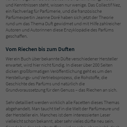
Sicherheitscode des Kontaktformulars zu
und Kenntnissen steht, wissen nur wenige. Das Collectif Nez,
überprüfen.
ein Fachverlag für Parfümerie, und die französische
Parfümexpertin Jeanne Doré haben sich jetzt der Theorie
rund um das Thema Duft gewidmet und mit Hilfe zahlreicher
Autoren und Autorinnen diese Enzyklopädie des Parfüms
geschaffen.
Vom Riechen bis zum Duften
Wer ein Buch über bekannte Düfte verschiedener Hersteller
erwartet, wird hier nicht fündig. In dieser über 200 Seiten
dicken großformatigen Veröffentlichung geht es um den
Herstellungs- und Vertriebsprozess, die Rohstoffe, die
Geschichte des Parfüms und natürlich die
Grundvoraussetzung für den Genuss – das Riechen an sich.
Sehr detailliert werden wirklich alle Facetten dieses Themas
abgehandelt. Man taucht tief in die Welt der Parfümeure und
der Hersteller ein. Manches ist dem interessierten Leser
vielleicht schon bekannt, aber sehr vieles dürfte neu sein.