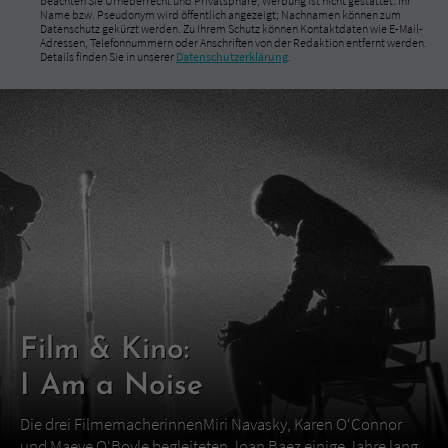
beachten Sie Urheberrecht und Privatsphäre; Werbung ist nicht gestattet. Ihr
Name bzw. Pseudonym wird öffentlich angezeigt; Nachnamen können zum
Datenschutz gekürzt werden. Zu Ihrem Schutz können Kontaktdaten wie E-Mail-
Adressen, Telefonnummern oder Anschriften von der Redaktion entfernt werden.
Details finden Sie in unserer
Datenschutzerklärung
.
Film & Kino:
I Am a Noise
Die drei FilmemacherinnenMiri Navasky, Karen O‘Connor
und Maeve O‘Boyle begleiteten Joan Baez einige Jahre lang.