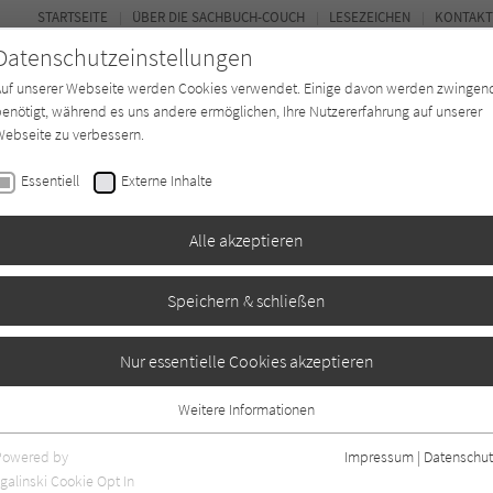
STARTSEITE
ÜBER DIE SACHBUCH-COUCH
LESEZEICHEN
KONTAKT
Datenschutzeinstellungen
Auf unserer Webseite werden Cookies verwendet. Einige davon werden zwingen
enötigt, während es uns andere ermöglichen, Ihre Nutzererfahrung auf unserer
ebseite zu verbessern.
FOR
Essentiell
Externe Inhalte
*in
Verlage
Magazin
Kino
Alle akzeptieren
Speichern & schließen
Geschichte
Nur essentielle Cookies akzeptieren
Weitere Informationen
Essentiell
Essentielle Cookies werden für grundlegende Funktionen der Webseite
Powered by
Impressum
|
Datenschut
benötigt. Dadurch ist gewährleistet, dass die Webseite einwandfrei
galinski Cookie Opt In