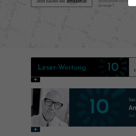
Jetzt kaufen bei
Buchhändler vor Ort
(Anzeige*)
10
Leser
-Wertung
1
Sac
10
An
Jul