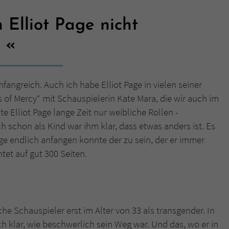
 Elliot Page nicht
Name
tx_pwcomments_ahash
.
Anbieter
Literatur-Couch Medien GmbH & Co. KG
Laufzeit
1 Jahr
angreich. Auch ich habe Elliot Page in vielen seiner
Zweck
Cookie für Kommentare einzelner Buchtitel
 of Mercy“ mit Schauspielerin Kate Mara, die wir auch im
e Elliot Page lange Zeit nur weibliche Rollen -
h schon als Kind war ihm klar, dass etwas anders ist. Es
Name
fe_typo_user
age endlich anfangen konnte der zu sein, der er immer
Anbieter
Literatur-Couch Medien GmbH & Co. KG
tet auf gut 300 Seiten.
Laufzeit
Session
Dieses Cookie gewährleistet die Kommunikation der
he Schauspieler erst im Alter von 33 als transgender. In
Webseite mit dem Benutzer. Es wird benötigt um z. B.
Zweck
den Sicherheitscode des Kontaktformulars zu
 klar, wie beschwerlich sein Weg war. Und das, wo er in