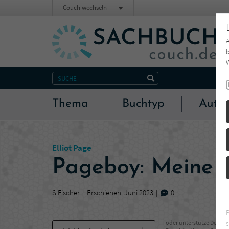
Couch wechseln
b
W
Thema
Buchtyp
Autor
Elliot Page
Pageboy: Meine 
S.Fischer
Erschienen: Juni 2023
0
s
oder unterstütze Deinen