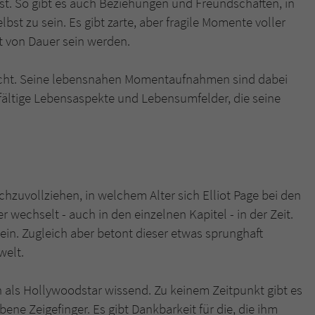
ist. So gibt es auch Beziehungen und Freundschaften, in
lbst zu sein. Es gibt zarte, aber fragile Momente voller
ht von Dauer sein werden.
dacht. Seine lebensnahen Momentaufnahmen sind dabei
lfältige Lebensaspekte und Lebensumfelder, die seine
chzuvollziehen, in welchem Alter sich Elliot Page bei den
 wechselt - auch in den einzelnen Kapitel - in der Zeit.
in. Zugleich aber betont dieser etwas sprunghaft
welt.
ien als Hollywoodstar wissend. Zu keinem Zeitpunkt gibt es
ene Zeigefinger. Es gibt Dankbarkeit für die, die ihm