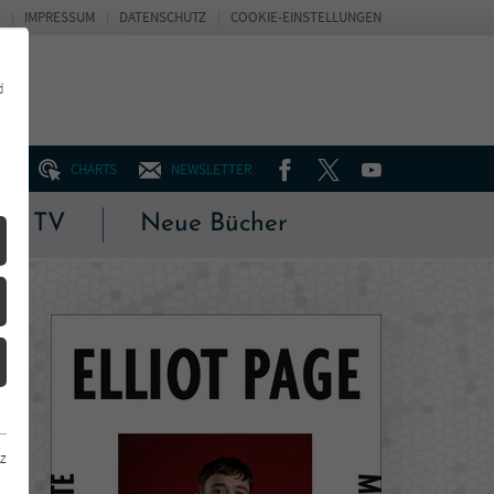
IMPRESSUM
DATENSCHUTZ
COOKIE-EINSTELLUNGEN
d
FACEBOOK
TWITTER
YOUTUBE
UM
CHARTS
NEWSLETTER
 & TV
Neue Bücher
z