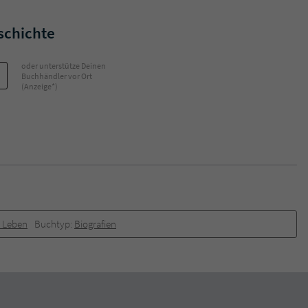
schichte
oder unterstütze Deinen
Buchhändler vor Ort
(Anzeige*)
& Leben
Buchtyp:
Biografien