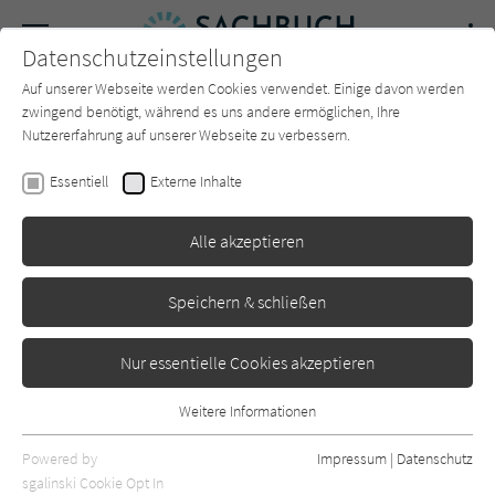
Navigation
Datenschutzeinstellungen
Couch
wechse
Auf unserer Webseite werden Cookies verwendet. Einige davon werden
Forum
Charts
Newsletter
SUCHE
zwingend benötigt, während es uns andere ermöglichen, Ihre
Nutzererfahrung auf unserer Webseite zu verbessern.
David Dodge
,
Joel Holland
Essentiell
Externe Inhalte
NYC Street Vendors
Alle akzeptieren
Prestel
Erschienen: März 2026
0
Speichern & schließen
Nur essentielle Cookies akzeptieren
Weitere Informationen
Essentiell
Essentielle Cookies werden für grundlegende Funktionen der
Powered by
Impressum
|
Datenschutz
Webseite benötigt. Dadurch ist gewährleistet, dass die Webseite
sgalinski Cookie Opt In