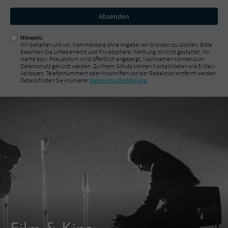
Nicht
ausfüllen!
Hinweis:
Wir behalten uns vor, Kommentare ohne Angabe von Gründen zu löschen. Bitte
beachten Sie Urheberrecht und Privatsphäre; Werbung ist nicht gestattet. Ihr
Name bzw. Pseudonym wird öffentlich angezeigt; Nachnamen können zum
Datenschutz gekürzt werden. Zu Ihrem Schutz können Kontaktdaten wie E-Mail-
Adressen, Telefonnummern oder Anschriften von der Redaktion entfernt werden.
Details finden Sie in unserer
Datenschutzerklärung
.