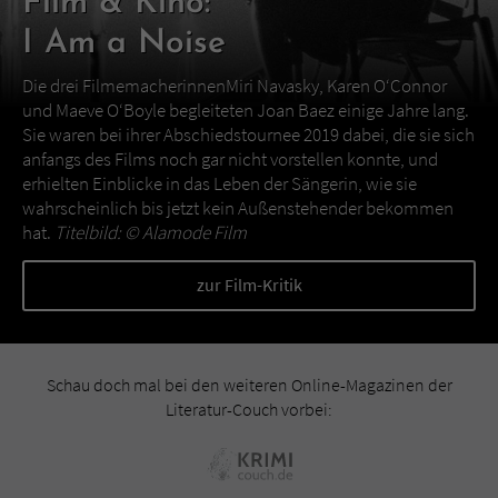
Film & Kino:
I Am a Noise
Die drei FilmemacherinnenMiri Navasky, Karen O‘Connor
und Maeve O‘Boyle begleiteten Joan Baez einige Jahre lang.
Sie waren bei ihrer Abschiedstournee 2019 dabei, die sie sich
anfangs des Films noch gar nicht vorstellen konnte, und
erhielten Einblicke in das Leben der Sängerin, wie sie
wahrscheinlich bis jetzt kein Außenstehender bekommen
hat.
Titelbild: ©
Alamode Film
zur Film-Kritik
Schau doch mal bei den weiteren Online-Magazinen der
Literatur-Couch vorbei: