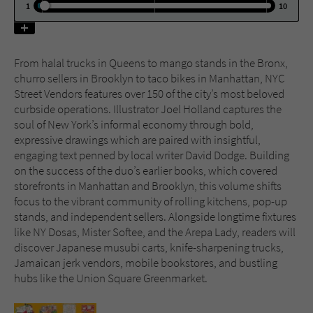
1
10
Name
tx_pwcomments_ahash
From halal trucks in Queens to mango stands in the Bronx,
Anbieter
Literatur-Couch Medien GmbH & Co. KG
churro sellers in Brooklyn to taco bikes in Manhattan, NYC
Street Vendors features over 150 of the city’s most beloved
Laufzeit
1 Jahr
curbside operations. Illustrator Joel Holland captures the
soul of New York’s informal economy through bold,
Zweck
Cookie für Kommentare einzelner Buchtitel
expressive drawings which are paired with insightful,
engaging text penned by local writer David Dodge. Building
on the success of the duo’s earlier books, which covered
Name
fe_typo_user
storefronts in Manhattan and Brooklyn, this volume shifts
focus to the vibrant community of rolling kitchens, pop-up
Anbieter
Literatur-Couch Medien GmbH & Co. KG
stands, and independent sellers. Alongside longtime fixtures
like NY Dosas, Mister Softee, and the Arepa Lady, readers will
Laufzeit
Session
discover Japanese musubi carts, knife-sharpening trucks,
Jamaican jerk vendors, mobile bookstores, and bustling
Dieses Cookie gewährleistet die
hubs like the Union Square Greenmarket.
Kommunikation der Webseite mit dem
Zweck
Benutzer. Es wird benötigt um z. B. den