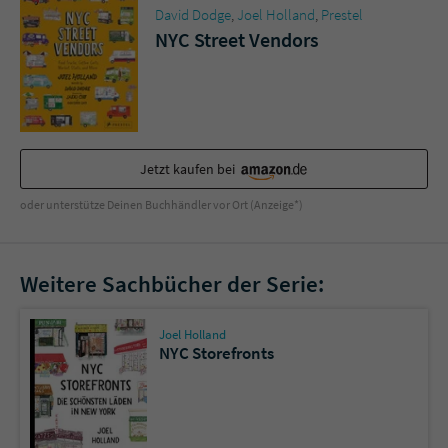
Sicherheitscode des Kontaktformulars zu
David Dodge
,
Joel Holland
,
Prestel
überprüfen.
NYC Street Vendors
Jetzt kaufen bei
oder unterstütze Deinen Buchhändler vor Ort (Anzeige*)
Weitere Sachbücher der Serie:
Joel Holland
NYC Storefronts