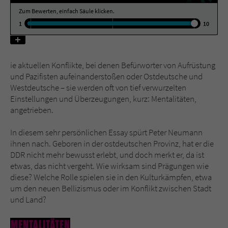
Zum Bewerten, einfach Säule klicken.
1
10
Name
tx_pwcomments_ahash
Anbieter
Literatur-Couch Medien GmbH & Co. KG
ie aktuellen Konflikte, bei denen Befürworter von Aufrüstung
Laufzeit
1 Jahr
und Pazifisten aufeinanderstoßen oder Ostdeutsche und
Westdeutsche – sie werden oft von tief verwurzelten
Zweck
Cookie für Kommentare einzelner Buchtitel
Einstellungen und Überzeugungen, kurz: Mentalitäten,
angetrieben.
Name
fe_typo_user
In diesem sehr persönlichen Essay spürt Peter Neumann
ihnen nach. Geboren in der ostdeutschen Provinz, hat er die
Anbieter
Literatur-Couch Medien GmbH & Co. KG
DDR nicht mehr bewusst erlebt, und doch merkt er, da ist
etwas, das nicht vergeht. Wie wirksam sind Prägungen wie
Laufzeit
Session
diese? Welche Rolle spielen sie in den Kulturkämpfen, etwa
um den neuen Bellizismus oder im Konflikt zwischen Stadt
Dieses Cookie gewährleistet die
und Land?
Kommunikation der Webseite mit dem
Zweck
Benutzer. Es wird benötigt um z. B. den