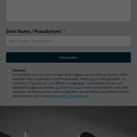
Dein Name / Pseudonym:
*
Nicht
ausfüllen!
Hinweis:
Wir behalten uns vor, Kommentare ohne Angabe von Gründen zu löschen. Bitte
beachten Sie Urheberrecht und Privatsphäre; Werbung ist nicht gestattet. Ihr
Name bzw. Pseudonym wird öffentlich angezeigt; Nachnamen können zum
Datenschutz gekürzt werden. Zu Ihrem Schutz können Kontaktdaten wie E-Mail-
Adressen, Telefonnummern oder Anschriften von der Redaktion entfernt werden.
Details finden Sie in unserer
Datenschutzerklärung
.