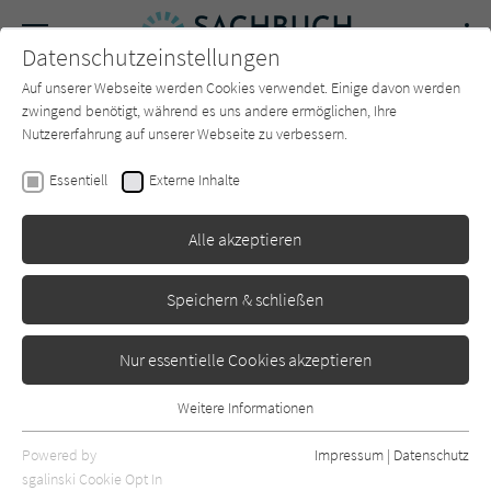
Navigation
Datenschutzeinstellungen
Couch
wechse
Auf unserer Webseite werden Cookies verwendet. Einige davon werden
Forum
Charts
Newsletter
SUCHE
zwingend benötigt, während es uns andere ermöglichen, Ihre
Nutzererfahrung auf unserer Webseite zu verbessern.
Peter Neumann
Essentiell
Externe Inhalte
Mentalitäten
Alle akzeptieren
Siedler
Erschienen: September 2025
0
Speichern & schließen
Nur essentielle Cookies akzeptieren
Weitere Informationen
Essentiell
Essentielle Cookies werden für grundlegende Funktionen der
Powered by
Impressum
|
Datenschutz
Webseite benötigt. Dadurch ist gewährleistet, dass die Webseite
sgalinski Cookie Opt In