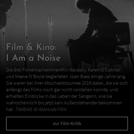
Film & Kino:
I Am a Noise
Die drei FilmemacherinnenMiri Navasky, Karen O‘Connor
und Maeve O‘Boyle begleiteten Joan Baez einige Jahre lang.
Sie waren bei ihrer Abschiedstournee 2019 dabei, die sie sich
anfangs des Films noch gar nicht vorstellen konnte, und
erhielten Einblicke in das Leben der Sängerin, wie sie
wahrscheinlich bis jetzt kein Außenstehender bekommen
hat.
Titelbild: ©
Alamode Film
zur Film-Kritik