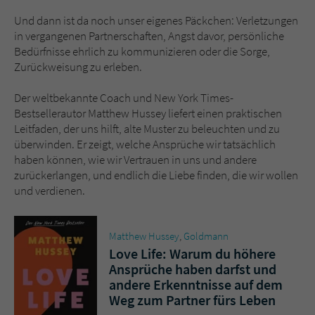
Sicherheitscode des Kontaktformulars zu
überprüfen.
Und dann ist da noch unser eigenes Päckchen: Verletzungen
in vergangenen Partnerschaften, Angst davor, persönliche
Bedürfnisse ehrlich zu kommunizieren oder die Sorge,
Zurückweisung zu erleben.
Der weltbekannte Coach und New York Times-
Bestsellerautor Matthew Hussey liefert einen praktischen
Leitfaden, der uns hilft, alte Muster zu beleuchten und zu
überwinden. Er zeigt, welche Ansprüche wir tatsächlich
haben können, wie wir Vertrauen in uns und andere
zurückerlangen, und endlich die Liebe finden, die wir wollen
und verdienen.
Matthew Hussey
,
Goldmann
Love Life: Warum du höhere
Ansprüche haben darfst und
andere Erkenntnisse auf dem
Weg zum Partner fürs Leben