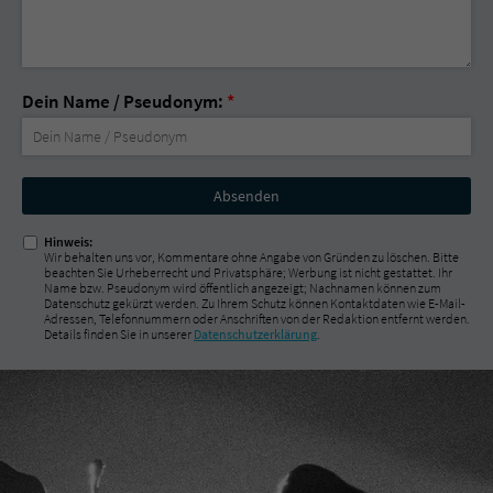
Dein Name / Pseudonym:
*
Nicht
ausfüllen!
Hinweis:
Wir behalten uns vor, Kommentare ohne Angabe von Gründen zu löschen. Bitte
beachten Sie Urheberrecht und Privatsphäre; Werbung ist nicht gestattet. Ihr
Name bzw. Pseudonym wird öffentlich angezeigt; Nachnamen können zum
Datenschutz gekürzt werden. Zu Ihrem Schutz können Kontaktdaten wie E-Mail-
Adressen, Telefonnummern oder Anschriften von der Redaktion entfernt werden.
Details finden Sie in unserer
Datenschutzerklärung
.