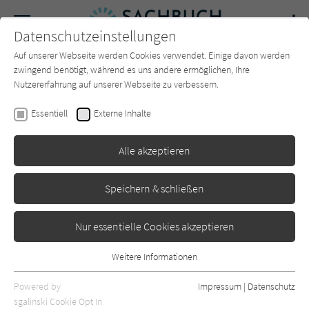
Navigation
Datenschutzeinstellungen
Couch
wechse
Auf unserer Webseite werden Cookies verwendet. Einige davon werden
Forum
Charts
Newsletter
SUCHE
zwingend benötigt, während es uns andere ermöglichen, Ihre
Nutzererfahrung auf unserer Webseite zu verbessern.
Matthew Hussey
Essentiell
Externe Inhalte
Love Life: Warum du höhere
Alle akzeptieren
Ansprüche haben darfst und
andere Erkenntnisse auf dem
Speichern & schließen
Weg zum Partner fürs Leben
Nur essentielle Cookies akzeptieren
Goldmann
Erschienen: Juni 2025
0
Weitere Informationen
Essentiell
Essentielle Cookies werden für grundlegende Funktionen der
Powered by
Impressum
|
Datenschutz
Webseite benötigt. Dadurch ist gewährleistet, dass die Webseite
sgalinski Cookie Opt In