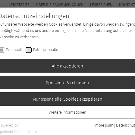
STARTSEITE
ÜBER DIE SACHBUCH-COUCH
LESEZEICHEN
KONTAKT
Datenschutzeinstellungen
Auf unserer Webseite werden Cookies verwendet. Einige davon werden zwingen
enötigt, während es uns andere ermöglichen, Ihre Nutzererfahrung auf unserer
ebseite zu verbessern.
FOR
Essentiell
Externe Inhalte
*in
Verlage
Magazin
Kino
Alle akzeptieren
Speichern & schließen
legen und pflegen
Nur essentielle Cookies akzeptieren
Weitere Informationen
Essentiell
Essentielle Cookies werden für grundlegende Funktionen der Webseite
Powered by
Impressum
|
Datenschut
benötigt. Dadurch ist gewährleistet, dass die Webseite einwandfrei
galinski Cookie Opt In