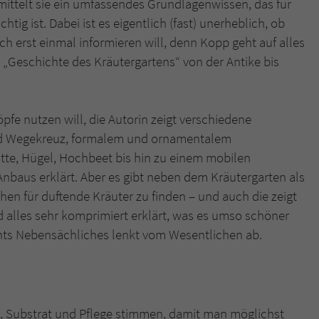
mittelt sie ein umfassendes Grundlagenwissen, das für
überprüfen.
tig ist. Dabei ist es eigentlich (fast) unerheblich, ob
h erst einmal informieren will, denn Kopp geht auf alles
ie „Geschichte des Kräutergartens“ von der Antike bis
fe nutzen will, die Autorin zeigt verschiedene
und Wegekreuz, formalem und ornamentalem
atte, Hügel, Hochbeet bis hin zu einem mobilen
nbaus erklärt. Aber es gibt neben dem Kräutergarten als
en für duftende Kräuter zu finden – und auch die zeigt
 alles sehr komprimiert erklärt, was es umso schöner
hts Nebensächliches lenkt vom Wesentlichen ab.
, Substrat und Pflege stimmen, damit man möglichst