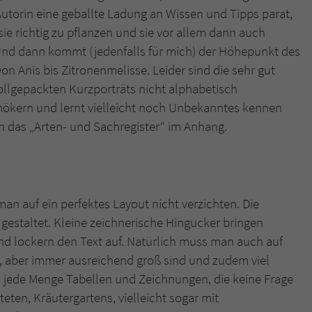
Autorin eine geballte Ladung an Wissen und Tipps parat,
 sie richtig zu pflanzen und sie vor allem dann auch
Und dann kommt (jedenfalls für mich) der Höhepunkt des
n Anis bis Zitronenmelisse. Leider sind die sehr gut
ollgepackten Kurzporträts nicht alphabetisch
mökern und lernt vielleicht noch Unbekanntes kennen
ch das „Arten- und Sachregister“ im Anhang.
an auf ein perfektes Layout nicht verzichten. Die
h gestaltet. Kleine zeichnerische Hingucker bringen
nd lockern den Text auf. Natürlich muss man auch auf
ig, aber immer ausreichend groß sind und zudem viel
 jede Menge Tabellen und Zeichnungen, die keine Frage
teten, Kräutergartens, vielleicht sogar mit