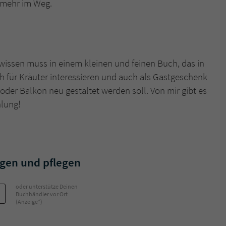
 mehr im Weg.
wissen muss in einem kleinen und feinen Buch, das in
sich für Kräuter interessieren und auch als Gastgeschenk
der Balkon neu gestaltet werden soll. Von mir gibt es
hlung!
egen und pflegen
oder unterstütze Deinen
Buchhändler vor Ort
(Anzeige*)