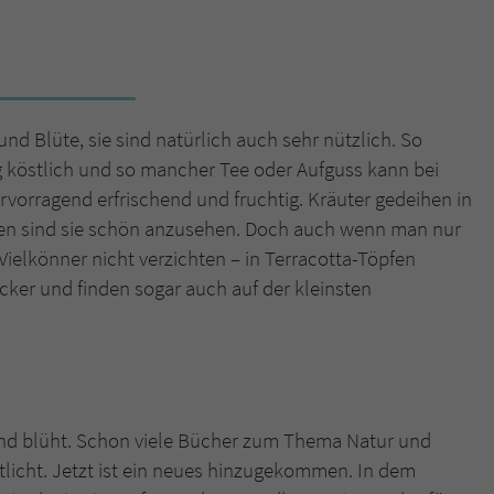
Name
tx_pwcomments_ahash
Anbieter
Literatur-Couch Medien GmbH & Co. KG
und Blüte, sie sind natürlich auch sehr nützlich. So
Laufzeit
1 Jahr
ig köstlich und so mancher Tee oder Aufguss kann bei
vorragend erfrischend und fruchtig. Kräuter gedeihen in
Zweck
Cookie für Kommentare einzelner Buchtitel
gen sind sie schön anzusehen. Doch auch wenn man nur
Vielkönner nicht verzichten – in Terracotta-Töpfen
Name
fe_typo_user
cker und finden sogar auch auf der kleinsten
Anbieter
Literatur-Couch Medien GmbH & Co. KG
Laufzeit
Session
Dieses Cookie gewährleistet die Kommunikation der
 und blüht. Schon viele Bücher zum Thema Natur und
Webseite mit dem Benutzer. Es wird benötigt um z. B.
Zweck
tlicht. Jetzt ist ein neues hinzugekommen. In dem
den Sicherheitscode des Kontaktformulars zu