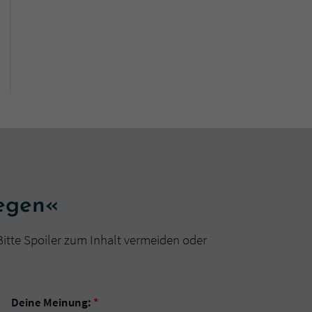
legen«
Bitte Spoiler zum Inhalt vermeiden oder
Deine Meinung:
*