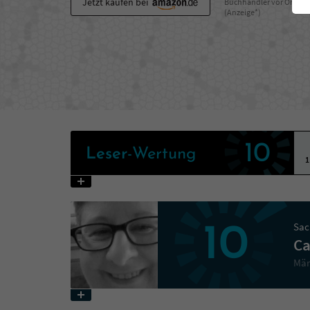
Jetzt kaufen bei
Buchhändler vor Ort
(Anzeige*)
10
Leser
-Wertung
1
Sac
10
Ca
Mär