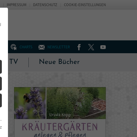
IMPRESSUM
DATENSCHUTZ
COOKIE-EINSTELLUNGEN
d
FACEBOOK
TWITTER
YOUTUBE
UM
CHARTS
NEWSLETTER
 & TV
Neue Bücher
z