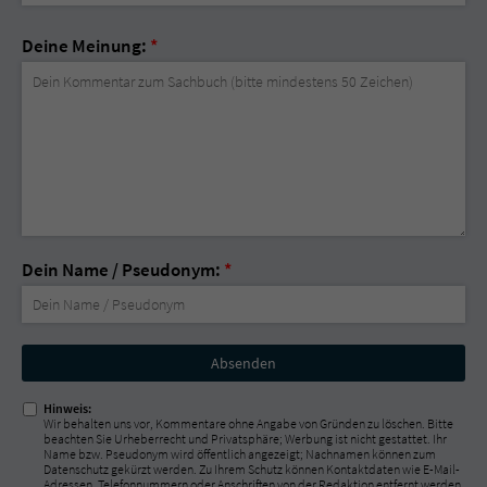
Deine Meinung:
*
Dein Name / Pseudonym:
*
Nicht
ausfüllen!
Hinweis:
Wir behalten uns vor, Kommentare ohne Angabe von Gründen zu löschen. Bitte
beachten Sie Urheberrecht und Privatsphäre; Werbung ist nicht gestattet. Ihr
Name bzw. Pseudonym wird öffentlich angezeigt; Nachnamen können zum
Datenschutz gekürzt werden. Zu Ihrem Schutz können Kontaktdaten wie E-Mail-
Adressen, Telefonnummern oder Anschriften von der Redaktion entfernt werden.