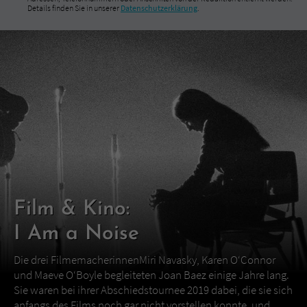
Details finden Sie in unserer
Datenschutzerklärung
.
Film & Kino:
I Am a Noise
Die drei FilmemacherinnenMiri Navasky, Karen O‘Connor
und Maeve O‘Boyle begleiteten Joan Baez einige Jahre lang.
Sie waren bei ihrer Abschiedstournee 2019 dabei, die sie sich
anfangs des Films noch gar nicht vorstellen konnte, und