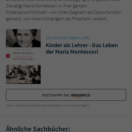
Sicherheitscode des Kontaktformulars zu
Sie zeigt Maria Montessori in ihrer ganzen
überprüfen.
Widersprüchlichkeit – von ihren Gegnern als Opportunistin
gehasst, von ihren Anhängern als Prophetin verehrt.
Christina de Stefano
,
btb
Kinder als Lehrer - Das Leben
der Maria Montessori
Jetzt kaufen bei
oder unterstütze Deinen Buchhändler vor Ort (Anzeige*)
Ähnliche Sachbücher: