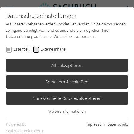
Navigation
Datenschutzeinstellungen
Couch
wechse
Auf unserer Webseite werden Cookies verwendet. Einige davon werden
Forum
Charts
Newsletter
SUCHE
zwingend benötigt, während es uns andere ermöglichen, Ihre
Nutzererfahrung auf unserer Webseite zu verbessern.
Christina de Stefano
Essentiell
Externe Inhalte
Kinder als Lehrer - Das
Alle akzeptieren
Leben der Maria Montessori
btb
Erschienen: November 2021
Bibliogr. Angaben
0
Speichern & schließen
Nur essentielle Cookies akzeptieren
Weitere Informationen
Essentiell
Essentielle Cookies werden für grundlegende Funktionen der
Powered by
Impressum
|
Datenschutz
Webseite benötigt. Dadurch ist gewährleistet, dass die Webseite
sgalinski Cookie Opt In