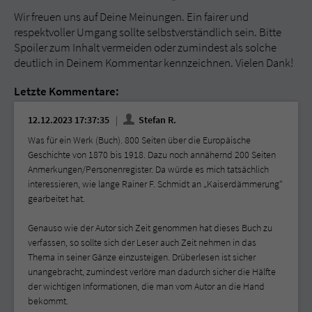
Wir freuen uns auf Deine Meinungen. Ein fairer und
respektvoller Umgang sollte selbstverständlich sein. Bitte
Spoiler zum Inhalt vermeiden oder zumindest als solche
deutlich in Deinem Kommentar kennzeichnen. Vielen Dank!
Letzte Kommentare:
12.12.2023 17:37:35
Stefan R.
Was für ein Werk (Buch). 800 Seiten über die Europäische
Geschichte von 1870 bis 1918. Dazu noch annähernd 200 Seiten
Anmerkungen/Personenregister. Da würde es mich tatsächlich
interessieren, wie lange Rainer F. Schmidt an „Kaiserdämmerung“
gearbeitet hat.
Genauso wie der Autor sich Zeit genommen hat dieses Buch zu
verfassen, so sollte sich der Leser auch Zeit nehmen in das
Thema in seiner Gänze einzusteigen. Drüberlesen ist sicher
unangebracht, zumindest verlöre man dadurch sicher die Hälfte
der wichtigen Informationen, die man vom Autor an die Hand
bekommt.