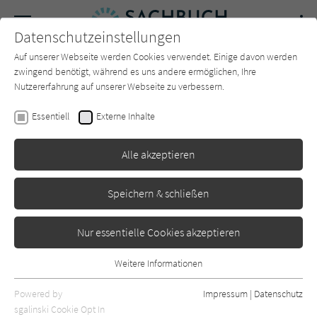
Navigation
Datenschutzeinstellungen
Couch
wechse
Auf unserer Webseite werden Cookies verwendet. Einige davon werden
Forum
Charts
Newsletter
SUCHE
zwingend benötigt, während es uns andere ermöglichen, Ihre
Nutzererfahrung auf unserer Webseite zu verbessern.
Rainer F. Schmidt
Essentiell
Externe Inhalte
Kaiserdämmerung
Alle akzeptieren
Klett-Cotta
Erschienen: September 2021
1
Speichern & schließen
Nur essentielle Cookies akzeptieren
Weitere Informationen
Essentiell
Essentielle Cookies werden für grundlegende Funktionen der
Powered by
Impressum
|
Datenschutz
Webseite benötigt. Dadurch ist gewährleistet, dass die Webseite
sgalinski Cookie Opt In