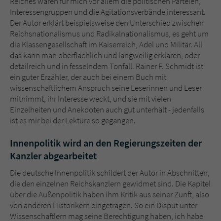
Reiches waren für mich vor allem die politischen Parteien,
Interessengruppen und die Agitationsverbände interessant.
Der Autor erklärt beispielsweise den Unterschied zwischen
Reichsnationalismus und Radikalnationalismus, es geht um
die Klassengesellschaft im Kaiserreich, Adel und Militär. All
das kann man oberflächlich und langweilig erklären, oder
detailreich und in fesselndem Tonfall. Rainer F. Schmidt ist
ein guter Erzähler, der auch bei einem Buch mit
wissenschaftlichem Anspruch seine Leserinnen und Leser
mitnimmt, ihr Interesse weckt, und sie mit vielen
Einzelheiten und Anekdoten auch gut unterhält - jedenfalls
ist es mir bei der Lektüre so gegangen.
Innenpolitik wird an den Regierungszeiten der
Kanzler abgearbeitet
Die deutsche Innenpolitik schildert der Autor in Abschnitten,
die den einzelnen Reichskanzlern gewidmet sind. Die Kapitel
über die Außenpolitik haben ihm Kritik aus seiner Zunft, also
von anderen Historikern eingetragen. So ein Disput unter
Wissenschaftlern mag seine Berechtigung haben, ich habe