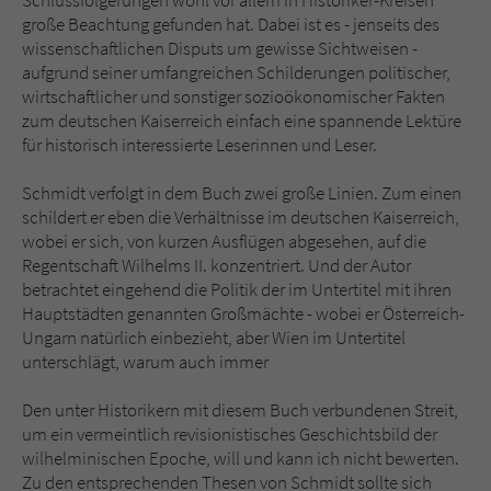
Schlussfolgerungen wohl vor allem in Historiker-Kreisen
Sicherheitscode des Kontaktformulars zu
große Beachtung gefunden hat. Dabei ist es - jenseits des
überprüfen.
wissenschaftlichen Disputs um gewisse Sichtweisen -
aufgrund seiner umfangreichen Schilderungen politischer,
wirtschaftlicher und sonstiger sozioökonomischer Fakten
zum deutschen Kaiserreich einfach eine spannende Lektüre
für historisch interessierte Leserinnen und Leser.
Schmidt verfolgt in dem Buch zwei große Linien. Zum einen
schildert er eben die Verhältnisse im deutschen Kaiserreich,
wobei er sich, von kurzen Ausflügen abgesehen, auf die
Regentschaft Wilhelms II. konzentriert. Und der Autor
betrachtet eingehend die Politik der im Untertitel mit ihren
Hauptstädten genannten Großmächte - wobei er Österreich-
Ungarn natürlich einbezieht, aber Wien im Untertitel
unterschlägt, warum auch immer
Den unter Historikern mit diesem Buch verbundenen Streit,
um ein vermeintlich revisionistisches Geschichtsbild der
wilhelminischen Epoche, will und kann ich nicht bewerten.
Zu den entsprechenden Thesen von Schmidt sollte sich