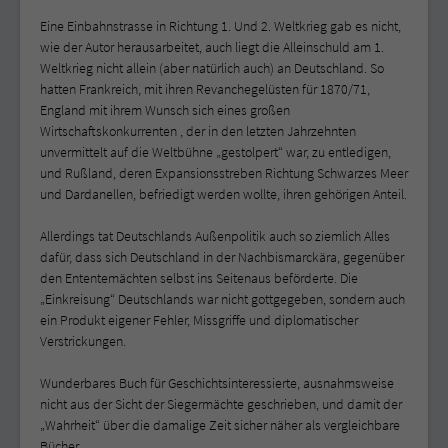
Eine Einbahnstrasse in Richtung 1. Und 2. Weltkrieg gab es nicht,
wie der Autor herausarbeitet, auch liegt die Alleinschuld am 1.
Weltkrieg nicht allein (aber natürlich auch) an Deutschland. So
hatten Frankreich, mit ihren Revanchegelüsten für 1870/71,
England mit ihrem Wunsch sich eines großen
Wirtschaftskonkurrenten , der in den letzten Jahrzehnten
unvermittelt auf die Weltbühne „gestolpert“ war, zu entledigen,
und Rußland, deren Expansionsstreben Richtung Schwarzes Meer
und Dardanellen, befriedigt werden wollte, ihren gehörigen Anteil.
Allerdings tat Deutschlands Außenpolitik auch so ziemlich Alles
dafür, dass sich Deutschland in der Nachbismarckära, gegenüber
den Ententemächten selbst ins Seitenaus beförderte. Die
„Einkreisung“ Deutschlands war nicht gottgegeben, sondern auch
ein Produkt eigener Fehler, Missgriffe und diplomatischer
Verstrickungen.
Wunderbares Buch für Geschichtsinteressierte, ausnahmsweise
nicht aus der Sicht der Siegermächte geschrieben, und damit der
„Wahrheit“ über die damalige Zeit sicher näher als vergleichbare
Bücher