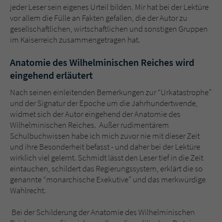
jeder Leser sein eigenes Urteil bilden. Mir hat bei der Lektüre
vor allem die Fülle an Fakten gefallen, die der Autor zu
gesellschaftlichen, wirtschaftlichen und sonstigen Gruppen
im Kaiserreich zusammengetragen hat.
Anatomie des Wilhelminischen Reiches wird
eingehend erläutert
Nach seinen einleitenden Bemerkungen zur “Urkatastrophe”
und der Signatur der Epoche um die Jahrhundertwende,
widmet sich der Autor eingehend der Anatomie des
Wilhelminischen Reiches. Außer rudimentärem
Schulbuchwissen habe ich mich zuvor nie mit dieser Zeit
und ihre Besonderheit befasst - und daher bei der Lektüre
wirklich viel gelernt. Schmidt lässt den Leser tief in die Zeit
eintauchen, schildert das Regierungssystem, erklärt die so
genannte “monarchische Exekutive” und das merkwürdige
Wahlrecht.
Bei der Schilderung der Anatomie des Wilhelminischen