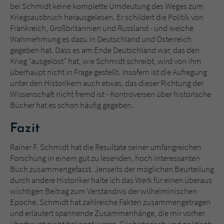
bei Schmidt keine komplette Umdeutung des Weges zum
Kriegsausbruch herausgelesen. Er schildert die Politik von
Frankreich, Großbritannien und Russland - und welche
Wahrnehmung es dazu in Deutschland und Österreich
gegeben hat. Dass es am Ende Deutschland war, das den
Krieg “ausgelöst” hat, wie Schmidt schreibt, wird von ihm
überhaupt nicht in Frage gestellt. Insofern ist die Aufregung
unter den Historikern auch etwas, das dieser Richtung der
Wissenschaft nicht fremd ist - Kontroversen über historische
Bücher hat es schon häufig gegeben.
Fazit
Rainer F. Schmidt hat die Resultate seiner umfangreichen
Forschung in einem gut zu lesenden, hoch interessanten
Buch zusammengefasst. Jenseits der möglichen Beurteilung
durch andere Historiker halte ich das Werk für einen überaus
wichtigen Beitrag zum Verständnis der wilhelminischen
Epoche. Schmidt hat zahlreiche Fakten zusammengetragen
und erläutert spannende Zusammenhänge, die mir vorher
überhaupt nicht bekannt waren. Für historisch und politisch