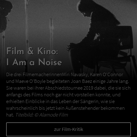
Film & Kino:
I Am a Noise
Die drei FilmemacherinnenMiri Navasky, Karen O‘Connor
und Maeve O‘Boyle begleiteten Joan Baez einige Jahre lang.
Sie waren bei ihrer Abschiedstournee 2019 dabei, die sie sich
anfangs des Films noch gar nicht vorstellen konnte, und
erhielten Einblicke in das Leben der Sängerin, wie sie
wahrscheinlich bis jetzt kein Außenstehender bekommen
hat.
Titelbild: ©
Alamode Film
zur Film-Kritik