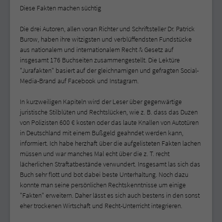
Diese Fakten machen süchtig
Die drei Autoren, allen voran Richter und Schriftsteller Dr. Patrick
Burow, haben ihre witzigsten und verblüffendsten Fundstücke
aus nationalem und internationalem Recht & Gesetz auf
insgesamt 176 Buchseiten zusammengestellt. Die Lektüre
"Jurafakten" basiert auf der gleichnamigen und gefragten Social-
Media-Brand auf Facebook und Instagram.
In kurzweiligen Kapiteln wird der Leser über gegenwärtige
juristische Stilblüten und Rechtslücken, wie z. B. dass das Duzen
von Polizisten 600 € kosten oder das laute Knallen von Autotüren
in Deutschland mit einem Bußgeld geahndet werden kann,
informiert. Ich habe herzhaft über die aufgelisteten Fakten lachen
müssen und war manches Mal echt über die z. T. recht
lächerlichen Straftatbestände verwundert. Insgesamt las sich das
Buch sehr flott und bot dabei beste Unterhaltung. Noch dazu
konnte man seine persönlichen Rechtskenntnisse um einige
"Fakten" erweitern. Daher lässt es sich auch bestens in den sonst
eher trockenen Wirtschaft und Recht-Unterricht integrieren.