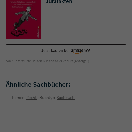
Jurafakten
Sicherheitscode des Kontaktformulars zu
überprüfen.
Jetzt kaufen bei
oder unterstütze Deinen Buchhändler vor Ort (Anzeige*)
Ähnliche Sachbücher:
Themen:
Recht
Buchtyp:
Sachbuch