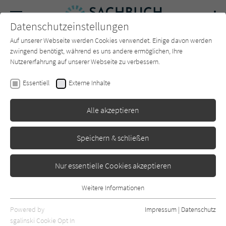
Navigation
Datenschutzeinstellungen
Couch
wechse
Auf unserer Webseite werden Cookies verwendet. Einige davon werden
Forum
Charts
Newsletter
SUCHE
zwingend benötigt, während es uns andere ermöglichen, Ihre
Nutzererfahrung auf unserer Webseite zu verbessern.
Patrick Burow
,
Dallan Sam
Essentiell
Externe Inhalte
Jurafakten
Alle akzeptieren
Ullstein
Erschienen: September 2019
1
Speichern & schließen
Nur essentielle Cookies akzeptieren
Weitere Informationen
Essentiell
Essentielle Cookies werden für grundlegende Funktionen der
Powered by
Impressum
|
Datenschutz
Webseite benötigt. Dadurch ist gewährleistet, dass die Webseite
sgalinski Cookie Opt In