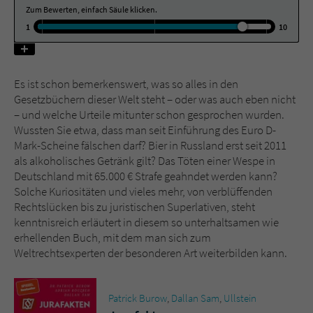
Zum Bewerten, einfach Säule klicken.
1
10
Name
tx_pwcomments_ahash
Anbieter
Literatur-Couch Medien GmbH & Co. KG
Es ist schon bemerkenswert, was so alles in den
Laufzeit
1 Jahr
Gesetzbüchern dieser Welt steht – oder was auch eben nicht
– und welche Urteile mitunter schon gesprochen wurden.
Zweck
Cookie für Kommentare einzelner Buchtitel
Wussten Sie etwa, dass man seit Einführung des Euro D-
Mark-Scheine fälschen darf? Bier in Russland erst seit 2011
als alkoholisches Getränk gilt? Das Töten einer Wespe in
Deutschland mit 65.000 € Strafe geahndet werden kann?
Name
fe_typo_user
Solche Kuriositäten und vieles mehr, von verblüffenden
Rechtslücken bis zu juristischen Superlativen, steht
Anbieter
Literatur-Couch Medien GmbH & Co. KG
kenntnisreich erläutert in diesem so unterhaltsamen wie
erhellenden Buch, mit dem man sich zum
Laufzeit
Session
Weltrechtsexperten der besonderen Art weiterbilden kann.
Dieses Cookie gewährleistet die
Kommunikation der Webseite mit dem
Patrick Burow
,
Dallan Sam
,
Ullstein
Zweck
Benutzer. Es wird benötigt um z. B. den