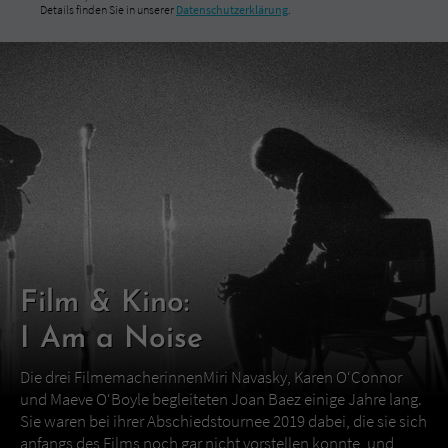
Details finden Sie in unserer
Datenschutzerklärung
.
Film & Kino:
I Am a Noise
Die drei FilmemacherinnenMiri Navasky, Karen O‘Connor
und Maeve O‘Boyle begleiteten Joan Baez einige Jahre lang.
Sie waren bei ihrer Abschiedstournee 2019 dabei, die sie sich
anfangs des Films noch gar nicht vorstellen konnte, und