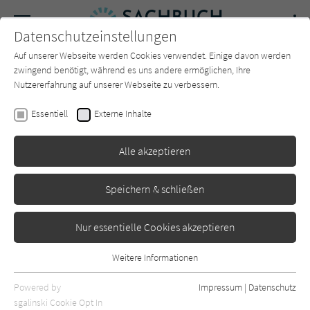
Navigation
Datenschutzeinstellungen
Couch
wechse
Auf unserer Webseite werden Cookies verwendet. Einige davon werden
Forum
Charts
Newsletter
SUCHE
zwingend benötigt, während es uns andere ermöglichen, Ihre
Nutzererfahrung auf unserer Webseite zu verbessern.
Blythe Roberson
Essentiell
Externe Inhalte
It's a free Country!: Eine
Alle akzeptieren
Frau, ein Auto und 16 000
Meilen durch Amerika
Speichern & schließen
Droemer
Erschienen: September 2024
0
Nur essentielle Cookies akzeptieren
Weitere Informationen
Essentiell
Essentielle Cookies werden für grundlegende Funktionen der
Powered by
Impressum
|
Datenschutz
Webseite benötigt. Dadurch ist gewährleistet, dass die Webseite
sgalinski Cookie Opt In