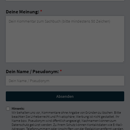
Deine Meinung:
*
Dein Name / Pseudonym:
*
Nicht
ausfüllen!
Hinweis:
Wir behalten uns vor, Kommentare ohne Angabe von Gründen zu löschen. Bitte
beachten Sie Urheberrecht und Privatsphäre; Werbung ist nicht gestattet. Ihr
Name bzw. Pseudonym wird öffentlich angezeigt; Nachnamen können zum
Datenschutz gekürzt werden. Zu Ihrem Schutz können Kontaktdaten wie E-Mail-
Adressen, Telefonnummern oder Anschriften von der Redaktion entfernt werden.