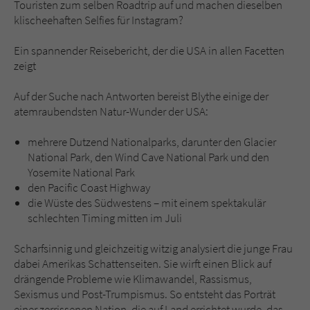
Sicherheitscode des Kontaktformulars zu
Touristen zum selben Roadtrip auf und machen dieselben
überprüfen.
klischeehaften Selfies für Instagram?
Ein spannender Reisebericht, der die USA in allen Facetten
zeigt
Auf der Suche nach Antworten bereist Blythe einige der
atemraubendsten Natur-Wunder der USA:
mehrere Dutzend Nationalparks, darunter den Glacier
National Park, den Wind Cave National Park und den
Yosemite National Park
den Pacific Coast Highway
die Wüste des Südwestens – mit einem spektakulär
schlechten Timing mitten im Juli
Scharfsinnig und gleichzeitig witzig analysiert die junge Frau
dabei Amerikas Schattenseiten. Sie wirft einen Blick auf
drängende Probleme wie Klimawandel, Rassismus,
Sexismus und Post-Trumpismus. So entsteht das Porträt
einer zerrissenen Nation, die auf Land errichtet wurde, das