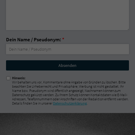
Dein Name / Pseudonym:
*
Nicht
ausfüllen!
Hinweis:
Wir behalten uns vor, Kommentare ohne Angabe von Gründen zu löschen. Bitte
beachten Sie Urheberrecht und Privatsphäre; Werbung ist nicht gestattet. Ihr
Name bzw. Pseudonym wird öffentlich angezeigt; Nachnamen können zum
Datenschutz gekürzt werden. Zu Ihrem Schutz können Kontaktdaten wie E-Mail-
Adressen, Telefonnummern oder Anschriften von der Redaktion entfernt werden.
Details finden Sie in unserer
Datenschutzerklärung
.