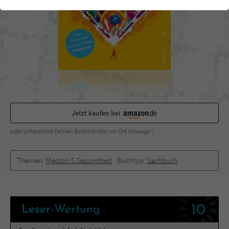
einwandfrei funktioniert.
Cookie-Informationen
Name
cookie_optin
Anbieter
Literatur-Couch Medien GmbH & Co. KG
Externe Inhalte
Wir verwenden auf unserer Website externe Inhalte, um Ihnen
Laufzeit
1 Jahr
zusätzliche Informationen anzubieten. Mit dem Laden der externen
Inhalte akzeptieren Sie die Datenschutzerklärung von YouTube
Wird benutzt, um Ihre Einstellungen für zur
(https://policies.google.com/privacy?hl=de).
Zweck
Verwendung von Cookies auf dieser Website
Jetzt kaufen bei
zu speichern.
oder unterstütze Deinen Buchhändler vor Ort (Anzeige*)
Name
tx_thrating_pi1_AnonymousRating_#
Themen:
Medizin & Gesundheit
Buchtyp:
Sachbuch
Anbieter
Literatur-Couch Medien GmbH & Co. KG
Laufzeit
1 Jahr
10
Leser
-Wertung
Zweck
Cookie für die Bewertung einzelner Buchtitel