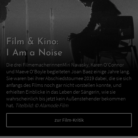
Film & Kino:
I Am a Noise
Die drei FilmemacherinnenMiri Navasky, Karen O‘Connor
und Maeve O‘Boyle begleiteten Joan Baez einige Jahre lang.
Sie waren bei ihrer Abschiedstournee 2019 dabei, die sie sich
anfangs des Films noch gar nicht vorstellen konnte, und
erhielten Einblicke in das Leben der Sängerin, wie sie
wahrscheinlich bis jetzt kein Außenstehender bekommen
hat.
Titelbild: ©
Alamode Film
zur Film-Kritik