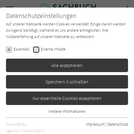
Navigation
Datenschutzeinstellungen
Couch
wechse
Auf unserer Webseite werden Cookies verwendet. Einige davon werden
Forum
Charts
Newsletter
SUCHE
zwingend benötigt, während es uns andere ermöglichen, Ihre
Nutzererfahrung auf unserer Webseite zu verbessern.
Anja Niekerken
Essentiell
Externe Inhalte
Im nächsten Leben mach ich
Alle akzeptieren
was Sinnvolles
Knaur
Erschienen: April 2022
0
Speichern & schließen
Nur essentielle Cookies akzeptieren
Weitere Informationen
Essentiell
Essentielle Cookies werden für grundlegende Funktionen der
Powered by
Impressum
|
Datenschutz
Webseite benötigt. Dadurch ist gewährleistet, dass die Webseite
sgalinski Cookie Opt In