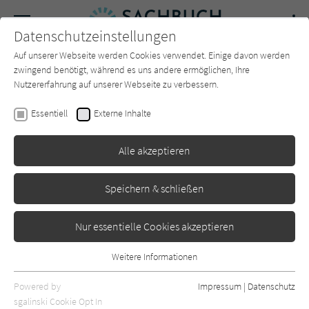
Navigation
Datenschutzeinstellungen
Couch
wechse
Auf unserer Webseite werden Cookies verwendet. Einige davon werden
Forum
Charts
Newsletter
SUCHE
zwingend benötigt, während es uns andere ermöglichen, Ihre
Nutzererfahrung auf unserer Webseite zu verbessern.
Mareice Kaiser
Essentiell
Externe Inhalte
Ich weiß es doch auch nicht:
Alle akzeptieren
101 entlastende Antworten
auf existenzielle Fragen
Speichern & schließen
Penguin
Erschienen: März 2025
0
Nur essentielle Cookies akzeptieren
Weitere Informationen
Essentiell
Essentielle Cookies werden für grundlegende Funktionen der
Powered by
Impressum
|
Datenschutz
Webseite benötigt. Dadurch ist gewährleistet, dass die Webseite
sgalinski Cookie Opt In