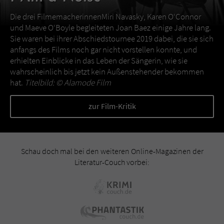
Die drei FilmemacherinnenMiri Navasky, Karen O‘Connor
und Maeve O‘Boyle begleiteten Joan Baez einige Jahre lang.
Sie waren bei ihrer Abschiedstournee 2019 dabei, die sie sich
anfangs des Films noch gar nicht vorstellen konnte, und
erhielten Einblicke in das Leben der Sängerin, wie sie
wahrscheinlich bis jetzt kein Außenstehender bekommen
hat.
Titelbild: ©
Alamode Film
zur Film-Kritik
Schau doch mal bei den weiteren Online-Magazinen der
Literatur-Couch vorbei: