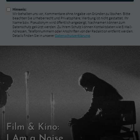
Hinweis:
Wir behalten uns vor, Kommentare ohne Angabe von Gründen zu löschen. Bitte
beachten Sie Urheberrecht und Privatsphäre; Werbung ist nicht gestattet. Ihr
Name bzw. Pseudonym wird öffentlich angezeigt; Nachnamen können zum
Datenschutz gekürzt werden. Zu Ihrem Schutz können Kontaktdaten wie E-Mail-
Adressen, Telefonnummern oder Anschriften von der Redaktion entfernt werden.
Details finden Sie in unserer
Datenschutzerklärung
.
Film & Kino:
I Am a Noise