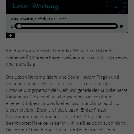
-
Leser
-Wertung
Name
tx_pwcomments_ahash
Zum Bewerten, einfach Säule klicken.
1
10
Anbieter
Literatur-Couch Medien GmbH & Co. KG
Laufzeit
1 Jahr
Ein Buch wie eine gute Freundin: Wenn du nicht mehr
Zweck
Cookie für Kommentare einzelner Buchtitel
weiterweißt: Mareice Kaiser weiß es auch nicht. Ein Ratgeber,
aber auf witzig
Name
fe_typo_user
Das Leben ist kompliziert, und überall lauern Fragen und
Entscheidungen. Mareice Kaiser ist die schlechteste
Anbieter
Literatur-Couch Medien GmbH & Co. KG
Entscheidungsperson der Welt und gerade deshalb die beste
Ratgeberin. Sie erzählt in lakonischem Ton von ihrem
Laufzeit
Session
eigenen Stolpern und Aufstehen und manchmal auch vom
Liegenbleiben. Denn sie liebt Liegen! Einige Fragen
Dieses Cookie gewährleistet die
beantworten sich so schon von selbst. Alle anderen
Kommunikation der Webseite mit dem
beantwortet Mareice Kaiser in »Ich weiß es doch auch nicht«.
Zweck
Benutzer. Es wird benötigt um z. B. den
Diese neue Unsicherheit tut gut und ist besser als jeder