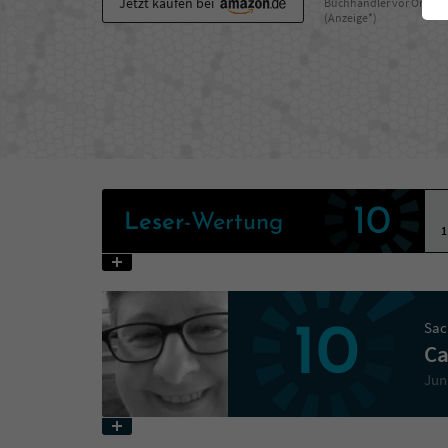
Jetzt kaufen bei
Buchhändler vor Ort
(Anzeige*)
10
Leser
-Wertung
1
Sac
10
Ca
Jun