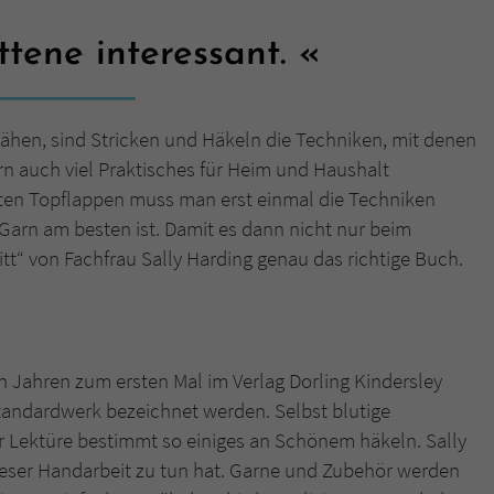
ttene interessant.
Name
tx_pwcomments_ahash
Anbieter
Literatur-Couch Medien GmbH & Co. KG
ähen, sind Stricken und Häkeln die Techniken, mit denen
Laufzeit
1 Jahr
 auch viel Praktisches für Heim und Haushalt
hsten Topflappen muss man erst einmal die Techniken
Zweck
Cookie für Kommentare einzelner Buchtitel
 Garn am besten ist. Damit es dann nicht nur beim
ritt“ von Fachfrau Sally Harding genau das richtige Buch.
Name
fe_typo_user
Anbieter
Literatur-Couch Medien GmbH & Co. KG
Laufzeit
Session
len Jahren zum ersten Mal im Verlag Dorling Kindersley
andardwerk bezeichnet werden. Selbst blutige
Dieses Cookie gewährleistet die Kommunikation der
 Lektüre bestimmt so einiges an Schönem häkeln. Sally
Webseite mit dem Benutzer. Es wird benötigt um z. B.
Zweck
 dieser Handarbeit zu tun hat. Garne und Zubehör werden
den Sicherheitscode des Kontaktformulars zu