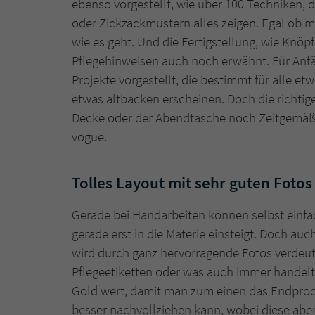
ebenso vorgestellt, wie über 100 Techniken, 
oder Zickzackmustern alles zeigen. Egal ob ma
wie es geht. Und die Fertigstellung, wie Knö
Pflegehinweisen auch noch erwähnt. Für Anfä
Projekte vorgestellt, die bestimmt für alle e
etwas altbacken erscheinen. Doch die richti
Decke oder der Abendtasche noch Zeitgemäß
vogue.
Tolles Layout mit sehr guten Fotos
Gerade bei Handarbeiten können selbst einfa
gerade erst in die Materie einsteigt. Doch auch
wird durch ganz hervorragende Fotos verdeutl
Pflegeetiketten oder was auch immer handelt –
Gold wert, damit man zum einen das Endprodu
besser nachvollziehen kann, wobei diese aber