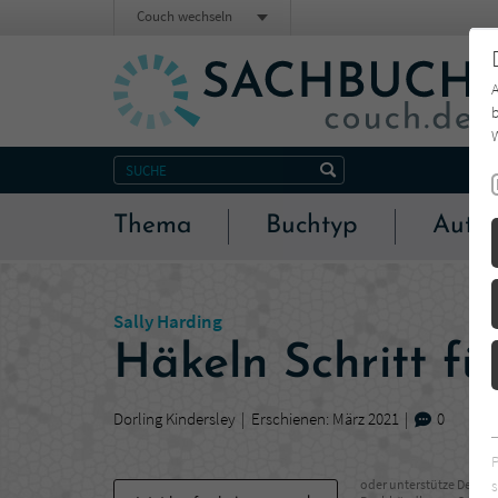
Couch wechseln
b
W
Thema
Buchtyp
Autor
Sally Harding
Häkeln Schritt für
Dorling Kindersley
Erschienen: März 2021
0
s
oder unterstütze Deinen