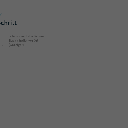
y
Schritt
oder unterstütze Deinen
Buchhändler vor Ort
(Anzeige*)