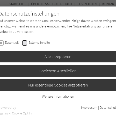
STARTSEITE
ÜBER DIE SACHBUCH-COUCH
LESEZEICHEN
KONTAKT
Datenschutzeinstellungen
Auf unserer Webseite werden Cookies verwendet. Einige davon werden zwingen
enötigt, während es uns andere ermöglichen, Ihre Nutzererfahrung auf unserer
ebseite zu verbessern.
FOR
Essentiell
Externe Inhalte
*in
Verlage
Magazin
Kino
Alle akzeptieren
Speichern & schließen
 Schritt
Nur essentielle Cookies akzeptieren
Weitere Informationen
Essentiell
Essentielle Cookies werden für grundlegende Funktionen der Webseite
Powered by
Impressum
|
Datenschut
benötigt. Dadurch ist gewährleistet, dass die Webseite einwandfrei
galinski Cookie Opt In