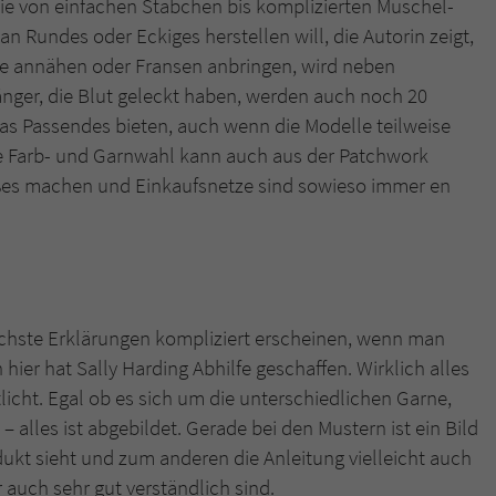
die von einfachen Stäbchen bis komplizierten Muschel-
überprüfen.
n Rundes oder Eckiges herstellen will, die Autorin zeigt,
pfe annähen oder Fransen anbringen, wird neben
nger, die Blut geleckt haben, werden auch noch 20
twas Passendes bieten, auch wenn die Modelle teilweise
ge Farb- und Garnwahl kann auch aus der Patchwork
es machen und Einkaufsnetze sind sowieso immer en
chste Erklärungen kompliziert erscheinen, wenn man
 hier hat Sally Harding Abhilfe geschaffen. Wirklich alles
icht. Egal ob es sich um die unterschiedlichen Garne,
 alles ist abgebildet. Gerade bei den Mustern ist ein Bild
kt sieht und zum anderen die Anleitung vielleicht auch
 auch sehr gut verständlich sind.