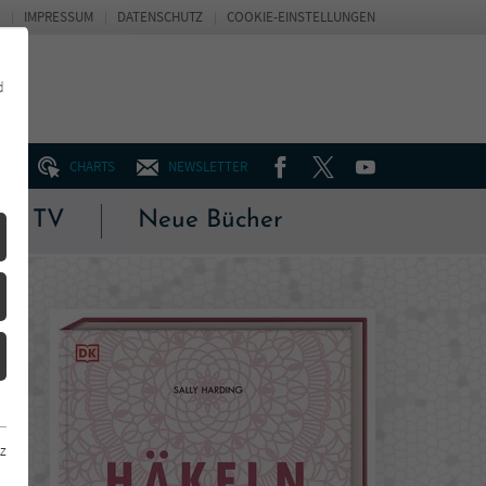
IMPRESSUM
DATENSCHUTZ
COOKIE-EINSTELLUNGEN
d
FACEBOOK
TWITTER
YOUTUBE
UM
CHARTS
NEWSLETTER
 & TV
Neue Bücher
z