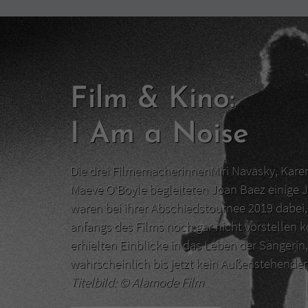
Film & Kino:
I Am a Noise
Die drei FilmemacherinnenMiri Navasky, Kar
Maeve O‘Boyle begleiteten Joan Baez einige J
waren bei ihrer Abschiedstournee 2019 dabei, 
anfangs des Films noch gar nicht vorstellen 
erhielten Einblicke in das Leben der Sängerin,
wahrscheinlich bis jetzt kein Außenstehend
Titelbild: ©
Alamode Film