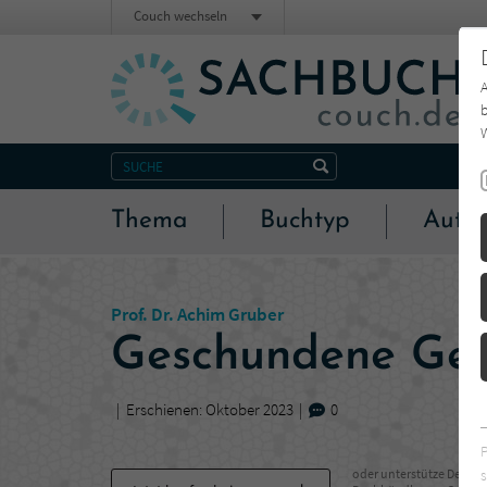
Couch wechseln
b
W
Thema
Buchtyp
Autor
Prof. Dr. Achim Gruber
Geschundene Gef
Erschienen: Oktober 2023
0
s
oder unterstütze Deinen