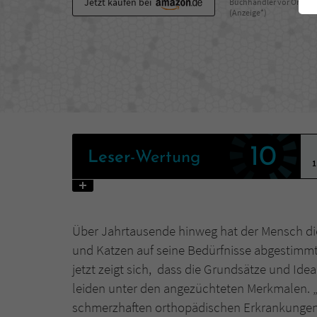
Jetzt kaufen bei
Buchhändler vor Ort
(Anzeige*)
10
Leser
-Wertung
1
Über Jahrtausende hinweg hat der Mensch d
und Katzen auf seine Bedürfnisse abgestimmt 
jetzt zeigt sich, dass die Grundsätze und Ide
leiden unter den angezüchteten Merkmalen. „Z
schmerzhaften orthopädischen Erkrankungen,