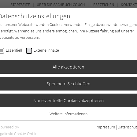
STARTSEITE
ÜBER DIE SACHBUCH-COUCH
LESEZEICHEN
KONTAKT
Datenschutzeinstellungen
Auf unserer Webseite werden Cookies verwendet. Einige davon werden zwingen
enötigt, während es uns andere ermöglichen, Ihre Nutzererfahrung auf unserer
ebseite zu verbessern.
FOR
Essentiell
Externe Inhalte
*in
Verlage
Magazin
Kino
Alle akzeptieren
Speichern & schließen
ährten
Nur essentielle Cookies akzeptieren
Weitere Informationen
Essentiell
Essentielle Cookies werden für grundlegende Funktionen der Webseite
Powered by
Impressum
|
Datenschut
benötigt. Dadurch ist gewährleistet, dass die Webseite einwandfrei
galinski Cookie Opt In