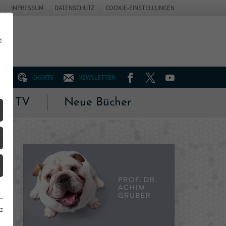
IMPRESSUM
DATENSCHUTZ
COOKIE-EINSTELLUNGEN
d
FACEBOOK
TWITTER
YOUTUBE
UM
CHARTS
NEWSLETTER
 & TV
Neue Bücher
z