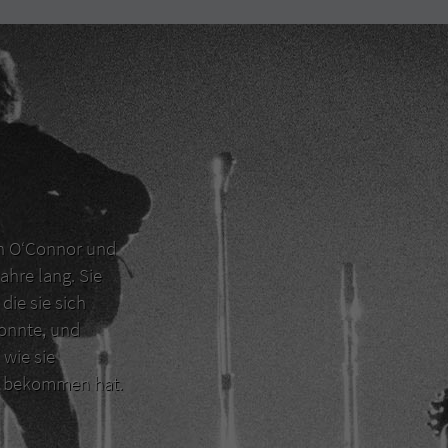
en O‘Connor und
ahre lang. Sie
die sie sich
konnte, und
 wie sie
er bekommen hat.