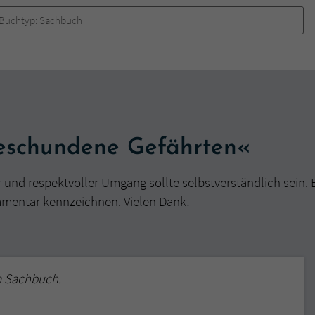
überprüfen.
Buchtyp:
Sachbuch
eschundene Gefährten«
r und respektvoller Umgang sollte selbstverständlich sein. 
mmentar kennzeichnen. Vielen Dank!
m Sachbuch.