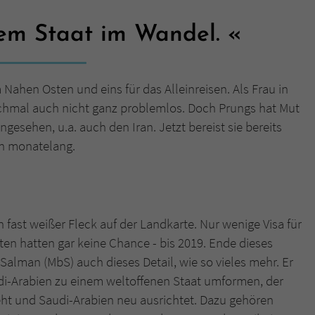
nem Staat im Wandel.
Name
tx_pwcomments_ahash
Anbieter
Literatur-Couch Medien GmbH & Co. KG
 Nahen Osten und eins für das Alleinreisen. Als Frau in
Laufzeit
1 Jahr
chmal auch nicht ganz problemlos. Doch Prungs hat Mut
gesehen, u.a. auch den Iran. Jetzt bereist sie bereits
Zweck
Cookie für Kommentare einzelner Buchtitel
ch monatelang.
Name
fe_typo_user
Anbieter
Literatur-Couch Medien GmbH & Co. KG
 fast weißer Fleck auf der Landkarte. Nur wenige Visa für
Laufzeit
Session
ten hatten gar keine Chance - bis 2019. Ende dieses
alman (MbS) auch dieses Detail, wie so vieles mehr. Er
Dieses Cookie gewährleistet die Kommunikation der
Saudi-Arabien zu einem weltoffenen Staat umformen, der
Webseite mit dem Benutzer. Es wird benötigt um z. B.
Zweck
dreht und Saudi-Arabien neu ausrichtet. Dazu gehören
den Sicherheitscode des Kontaktformulars zu