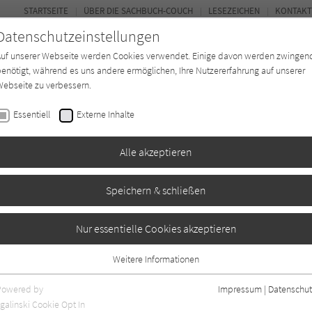
STARTSEITE
ÜBER DIE SACHBUCH-COUCH
LESEZEICHEN
KONTAKT
Datenschutzeinstellungen
Auf unserer Webseite werden Cookies verwendet. Einige davon werden zwingen
enötigt, während es uns andere ermöglichen, Ihre Nutzererfahrung auf unserer
ebseite zu verbessern.
FOR
Essentiell
Externe Inhalte
*in
Verlage
Magazin
Kino
Alle akzeptieren
Speichern & schließen
-Arabien
Nur essentielle Cookies akzeptieren
Weitere Informationen
Essentiell
Essentielle Cookies werden für grundlegende Funktionen der Webseite
Powered by
Impressum
|
Datenschut
benötigt. Dadurch ist gewährleistet, dass die Webseite einwandfrei
galinski Cookie Opt In