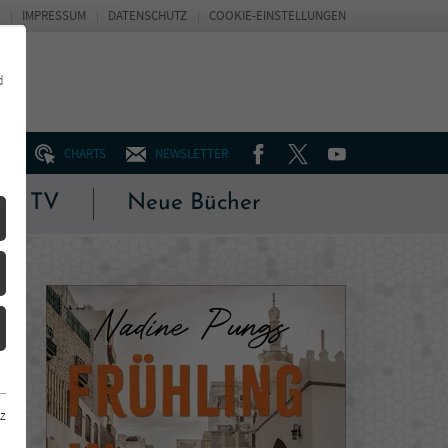
IMPRESSUM
DATENSCHUTZ
COOKIE-EINSTELLUNGEN
d
FACEBOOK
TWITTER
YOUTUBE
UM
CHARTS
NEWSLETTER
 & TV
Neue Bücher
z