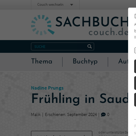
Couch wechseln
b
W
Thema
Buchtyp
Autor
Nadine Prungs
Frühling in Saudi
Malik
Erschienen: September 2024
0
s
oder unterstütze Deinen