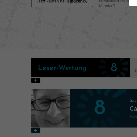
Jetzt kaufen bei
Buchhändler vor Ort
(Anzeige*)
8
Leser
-Wertung
1
Sac
8
Ca
Nov