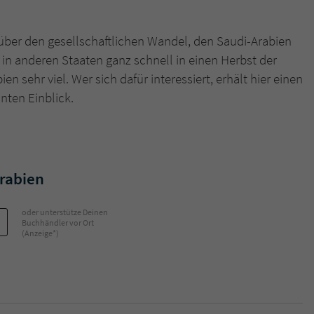
über den gesellschaftlichen Wandel, den Saudi-Arabien
in anderen Staaten ganz schnell in einen Herbst der
n sehr viel. Wer sich dafür interessiert, erhält hier einen
anten Einblick.
Arabien
oder unterstütze Deinen
Buchhändler vor Ort
(Anzeige*)