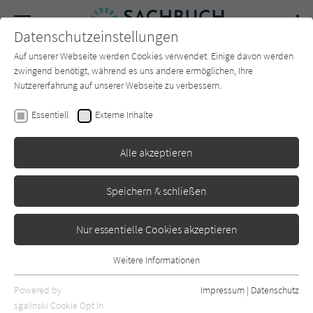
Navigation
Datenschutzeinstellungen
Couch
wechse
Auf unserer Webseite werden Cookies verwendet. Einige davon werden
Forum
Charts
Newsletter
SUCHE
zwingend benötigt, während es uns andere ermöglichen, Ihre
Nutzererfahrung auf unserer Webseite zu verbessern.
Michael Sauga
Essentiell
Externe Inhalte
Frühling der Autokraten
Alle akzeptieren
DVA
Erschienen: September 2025
0
Speichern & schließen
Nur essentielle Cookies akzeptieren
Weitere Informationen
Essentiell
Essentielle Cookies werden für grundlegende Funktionen der
Powered by
Impressum
|
Datenschutz
Webseite benötigt. Dadurch ist gewährleistet, dass die Webseite
sgalinski Cookie Opt In