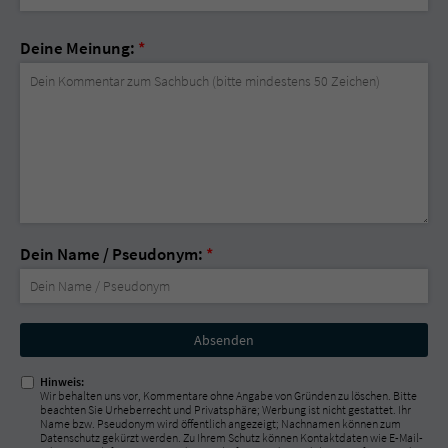
Deine Meinung:
*
Dein Name / Pseudonym:
*
Nicht
ausfüllen!
Hinweis:
Wir behalten uns vor, Kommentare ohne Angabe von Gründen zu löschen. Bitte
beachten Sie Urheberrecht und Privatsphäre; Werbung ist nicht gestattet. Ihr
Name bzw. Pseudonym wird öffentlich angezeigt; Nachnamen können zum
Datenschutz gekürzt werden. Zu Ihrem Schutz können Kontaktdaten wie E-Mail-