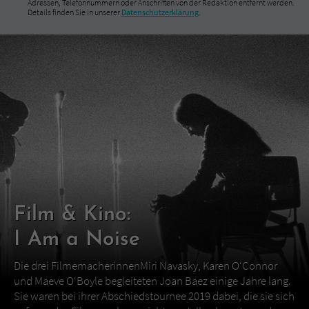
Adressen, Telefonnummern oder Anschriften von der Redaktion entfernt werden.
Details finden Sie in unserer
Datenschutzerklärung
.
Film & Kino:
I Am a Noise
Die drei FilmemacherinnenMiri Navasky, Karen O‘Connor
und Maeve O‘Boyle begleiteten Joan Baez einige Jahre lang.
Sie waren bei ihrer Abschiedstournee 2019 dabei, die sie sich