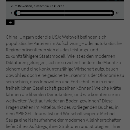
Zum Bewerten, einfach Säule klicken.
1
10
Name
tx_pwcomments_ahash
Anbieter
Literatur-Couch Medien GmbH & Co. KG
China, Ungarn oder die USA: Weltweit befinden sich
Laufzeit
1 Jahr
populistische Parteien im Aufschwung – oder autokratische
Regime präsentieren sich als das leistungs- und
Zweck
Cookie für Kommentare einzelner Buchtitel
zukunftsfähigere Staatsmodell. Wie ist es den modernen
Diktatoren gelungen, sich in so vielen Ländern die Macht zu
sichern und eine konkurrenzfähige Wirtschaft aufzubauen –
Name
fe_typo_user
obwohl es doch eine gesicherte Erkenntnis der Ökonomie zu
sein schien, dass Innovation und Fortschritt nur in einer
Anbieter
Literatur-Couch Medien GmbH & Co. KG
freiheitlichen Gesellschaft gedeihen können? Welche Kräfte
lähmen die liberalen Demokratien, und wie könnten sie im
Laufzeit
Session
weltweiten Wettlauf wieder an Boden gewinnen? Diese
Fragen stehen im Mittelpunkt des vorliegenden Buches, in
Dieses Cookie gewährleistet die
dem SPIEGEL-Journalist und Wirtschaftsexperte Michael
Kommunikation der Webseite mit dem
Sauga eine Nahaufnahme der modernen Alleinherrschaften
Zweck
Benutzer. Es wird benötigt um z. B. den
liefert: ihres Aufstiegs, ihrer Strukturen und Strategien, ihrer