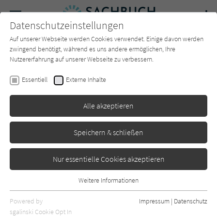
Navigation
Datenschutzeinstellungen
Couch
wechse
Auf unserer Webseite werden Cookies verwendet. Einige davon werden
Forum
Charts
Newsletter
SUCHE
zwingend benötigt, während es uns andere ermöglichen, Ihre
Nutzererfahrung auf unserer Webseite zu verbessern.
Beate Baumann
,
Angela Merkel
Essentiell
Externe Inhalte
Freiheit: Erinnerungen 1954 –
Alle akzeptieren
2021
Kiepenheuer&Witsch
Erschienen: November 2024
0
Speichern & schließen
Nur essentielle Cookies akzeptieren
Weitere Informationen
Essentiell
Essentielle Cookies werden für grundlegende Funktionen der
Powered by
Impressum
|
Datenschutz
Webseite benötigt. Dadurch ist gewährleistet, dass die Webseite
sgalinski Cookie Opt In