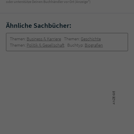
oder unterstütze Deinen Buchhändler vor Ort (Anzeige*)
Ähnliche Sachbücher:
Themen:
Business & Karriere
Themen:
Geschichte
Themen:
Politik & Gesellschaft
Buchtyp:
Biografien