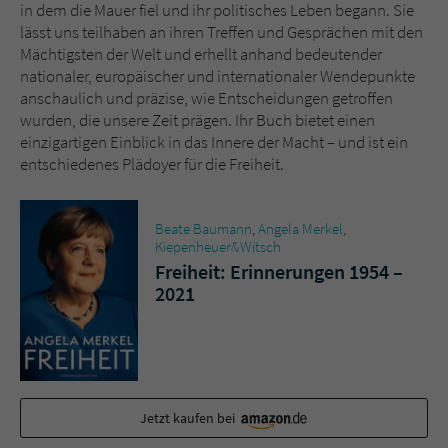
Sicherheitscode des Kontaktformulars zu
in dem die Mauer fiel und ihr politisches Leben begann. Sie
überprüfen.
lässt uns teilhaben an ihren Treffen und Gesprächen mit den
Mächtigsten der Welt und erhellt anhand bedeutender
nationaler, europäischer und internationaler Wendepunkte
anschaulich und präzise, wie Entscheidungen getroffen
wurden, die unsere Zeit prägen. Ihr Buch bietet einen
einzigartigen Einblick in das Innere der Macht – und ist ein
entschiedenes Plädoyer für die Freiheit.
Beate Baumann
,
Angela Merkel
,
Kiepenheuer&Witsch
Freiheit: Erinnerungen 1954 –
2021
Jetzt kaufen bei