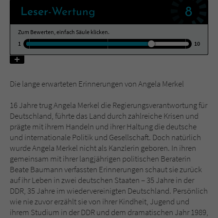
8
Leser
-Wertung
Name
tx_pwcomments_ahash
Zum Bewerten, einfach Säule klicken.
1
10
Anbieter
Literatur-Couch Medien GmbH & Co. KG
Laufzeit
1 Jahr
Die lange erwarteten Erinnerungen von Angela Merkel
Zweck
Cookie für Kommentare einzelner Buchtitel
16 Jahre trug Angela Merkel die Regierungsverantwortung für
Deutschland, führte das Land durch zahlreiche Krisen und
Name
fe_typo_user
prägte mit ihrem Handeln und ihrer Haltung die deutsche
und internationale Politik und Gesellschaft. Doch natürlich
Anbieter
Literatur-Couch Medien GmbH & Co. KG
wurde Angela Merkel nicht als Kanzlerin geboren. In ihren
gemeinsam mit ihrer langjährigen politischen Beraterin
Laufzeit
Session
Beate Baumann verfassten Erinnerungen schaut sie zurück
auf ihr Leben in zwei deutschen Staaten – 35 Jahre in der
Dieses Cookie gewährleistet die
DDR, 35 Jahre im wiedervereinigten Deutschland. Persönlich
Kommunikation der Webseite mit dem
wie nie zuvor erzählt sie von ihrer Kindheit, Jugend und
Zweck
Benutzer. Es wird benötigt um z. B. den
ihrem Studium in der DDR und dem dramatischen Jahr 1989,