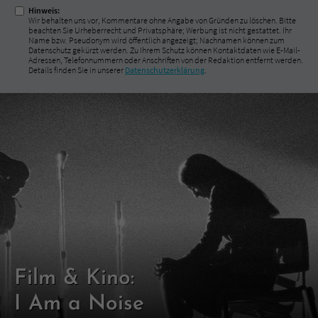
Hinweis:
Wir behalten uns vor, Kommentare ohne Angabe von Gründen zu löschen. Bitte
beachten Sie Urheberrecht und Privatsphäre; Werbung ist nicht gestattet. Ihr
Name bzw. Pseudonym wird öffentlich angezeigt; Nachnamen können zum
Datenschutz gekürzt werden. Zu Ihrem Schutz können Kontaktdaten wie E-Mail-
Adressen, Telefonnummern oder Anschriften von der Redaktion entfernt werden.
Details finden Sie in unserer
Datenschutzerklärung
.
Film & Kino:
I Am a Noise