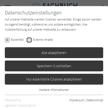
Navigation
Datenschutzeinstellungen
Couch
wechse
Auf unserer Webseite werden Cookies verwendet. Einige davon werden
Forum
Charts
Newsletter
SUCHE
zwingend benötigt, während es uns andere ermöglichen, Ihre
Nutzererfahrung auf unserer Webseite zu verbessern.
Eva Gengler
Essentiell
Externe Inhalte
Feministische KI: Wie wir
Alle akzeptieren
Künstliche Intelligenz
gestalten sollten, um die
Speichern & schließen
Welt für alle gerechter zu
machen
Nur essentielle Cookies akzeptieren
Knesebeck
Erschienen: Februar 2025
0
Weitere Informationen
Essentiell
Essentielle Cookies werden für grundlegende Funktionen der
Powered by
Impressum
|
Datenschutz
Webseite benötigt. Dadurch ist gewährleistet, dass die Webseite
sgalinski Cookie Opt In