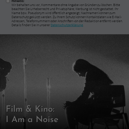
Hinweis:
Wir behalten uns vor, Kommentare ohne Angabe von Gründen zu löschen. Bitte
beachten Sie Urheberrecht und Privatsphäre; Werbung ist nicht gestattet. Ihr
Name bzw. Pseudonym wird öffentlich angezeigt; Nachnamen können zum
Datenschutz gekürzt werden. Zu Ihrem Schutz können Kontaktdaten wie E-Mail-
Adressen, Telefonnummern oder Anschriften von der Redaktion entfernt werden.
Details finden Sie in unserer
Datenschutzerklärung
.
Film & Kino:
I Am a Noise