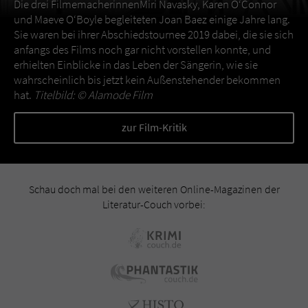
Die drei FilmemacherinnenMiri Navasky, Karen O‘Connor
und Maeve O‘Boyle begleiteten Joan Baez einige Jahre lang.
Sie waren bei ihrer Abschiedstournee 2019 dabei, die sie sich
anfangs des Films noch gar nicht vorstellen konnte, und
erhielten Einblicke in das Leben der Sängerin, wie sie
wahrscheinlich bis jetzt kein Außenstehender bekommen
hat.
Titelbild: ©
Alamode Film
zur Film-Kritik
Schau doch mal bei den weiteren Online-Magazinen der
Literatur-Couch vorbei: