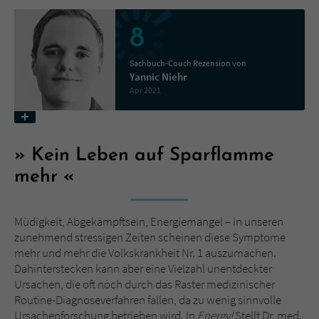
8
Name
tx_pwcomments_ahash
Sachbuch-Couch Rezension von
Anbieter
Literatur-Couch Medien GmbH & Co. KG
Yannic Niehr
Apr 2021
Laufzeit
1 Jahr
Zweck
Cookie für Kommentare einzelner Buchtitel
Kein Leben auf Sparflamme
mehr
Name
fe_typo_user
Anbieter
Literatur-Couch Medien GmbH & Co. KG
Müdigkeit, Abgekämpftsein, Energiemangel – in unseren
zunehmend stressigen Zeiten scheinen diese Symptome
Laufzeit
Session
mehr und mehr die Volkskrankheit Nr. 1 auszumachen.
Dahinterstecken kann aber eine Vielzahl unentdeckter
Dieses Cookie gewährleistet die
Ursachen, die oft noch durch das Raster medizinischer
Kommunikation der Webseite mit dem
Routine-Diagnoseverfahren fallen, da zu wenig sinnvolle
Zweck
Benutzer. Es wird benötigt um z. B. den
Ursachenforschung betrieben wird. In
Energy!
Stellt Dr. med.