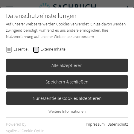
Navigation
Datenschutzeinstellungen
Couch
wechse
Auf unserer Webseite werden Cookies verwendet. Einige davon werden
Forum
Charts
Newsletter
SUCHE
zwingend benötigt, während es uns andere ermöglichen, Ihre
Nutzererfahrung auf unserer Webseite zu verbessern.
Fleck, Dr. med. Anne
Essentiell
Externe Inhalte
Energy! Der gesunde Weg
Alle akzeptieren
aus dem Müdigkeitslabyrinth
HörbuchHamburg
Erschienen: März 2021
Bibliogr. Angaben
0
Speichern & schließen
Nur essentielle Cookies akzeptieren
Weitere Informationen
Essentiell
Essentielle Cookies werden für grundlegende Funktionen der
Powered by
Impressum
|
Datenschutz
Webseite benötigt. Dadurch ist gewährleistet, dass die Webseite
sgalinski Cookie Opt In