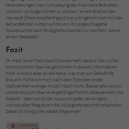
Veränderungen nach Umsetzung des Praxisteils festhalten
und sich vor Augen führen zu können, einem Brief an den
Hausarzt (Fleck empfiehlt ganz klar, sich gemeinsam mit den
behandelnden Ärzten auf die von ihr vorgeschlagene
Spurensuche nach Müdigkeitsursachen zu machen), sowie
einem Rezeptteil.
Fazit
Dr. med. Anne Fleck macht keinen Hehl daraus: Von nichts
kommt nichts! Aber sie gibt einem in diesem informativen
Werk wirklich alles an die Hand, was man zur Selbsthilfe
braucht. Fühle ich mich nach dem Erproben erster
Maßnahmen weniger müde? Noch nicht. Besser aber schon.
Und es braucht eben eine gehörige Portion Gelassenheit und
Geduld – denn am Ende muss sich jeder seinen ganz
individuellen Weg durch das Müdigkeitslabyrinth erkämpfen.
Dabei ist
Energy!
der ideale Wegweiser!