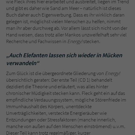
wie Fleck ihres hier erarbeitet und ausbreitet, liegen im Trend
und gibt es daher wie Sand am Meer – natürlich ist dieses
Buch daher auch Eigenwerbung. Dass es ihr wirklich daran
gelegen ist, möglichst vielen Menschen zu helfen, nimmt
man ihr aber durchweg ab. Vor allem lässt sich nicht von der
Hand weisen, dass trotz aller Mankos unzweifelhaft sehr viel
Recherche und Fachwissen in
Energy!
stecken.
„Auch Elefanten lassen sich wieder in Mücken
verwandeln“
Zum Glück ist die übergeordnete Gliederung von
Energy!
übersichtlich geraten: Der erste Teil (CD 1) behandelt
dezidiert die Theorie und erläutert, was alles hinter
chronischer Müdigkeit stecken kann. Fleck geht ein auf das
empfindliche Verdauungssystem, mögliche Störenfriede im
Immunhaushalt des Körpers, unentdeckte
Unverträglichkeiten, versteckte Energieräuber wie
Entzündungen oder Stressfaktoren (manche innerlich,
manche von außen auf den Menschen einströmend) u.v.m.
Dieser Teil kann trotz regelmäßiger, kurzer