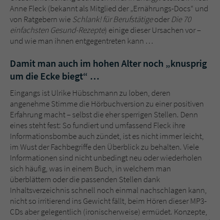
Sicherheitscode des Kontaktformulars zu
Anne Fleck (bekannt als Mitglied der „Ernährungs-Docs“ und
überprüfen.
von Ratgebern wie
Schlank! für Berufstätige
oder
Die 70
einfachsten Gesund-Rezepte
) einige dieser Ursachen vor –
und wie man ihnen entgegentreten kann …
Damit man auch im hohen Alter noch „knusprig
um die Ecke biegt“ …
Eingangs ist Ulrike Hübschmann zu loben, deren
angenehme Stimme die Hörbuchversion zu einer positiven
Erfahrung macht – selbst die eher sperrigen Stellen. Denn
eines steht fest: So fundiert und umfassend Fleck ihre
Informationsbombe auch zündet, ist es nicht immer leicht,
im Wust der Fachbegriffe den Überblick zu behalten. Viele
Informationen sind nicht unbedingt neu oder wiederholen
sich häufig, was in einem Buch, in welchem man
überblättern oder die passenden Stellen dank
Inhaltsverzeichnis schnell noch einmal nachschlagen kann,
nicht so irritierend ins Gewicht fällt, beim Hören dieser MP3-
CDs aber gelegentlich (ironischerweise) ermüdet. Konzepte,