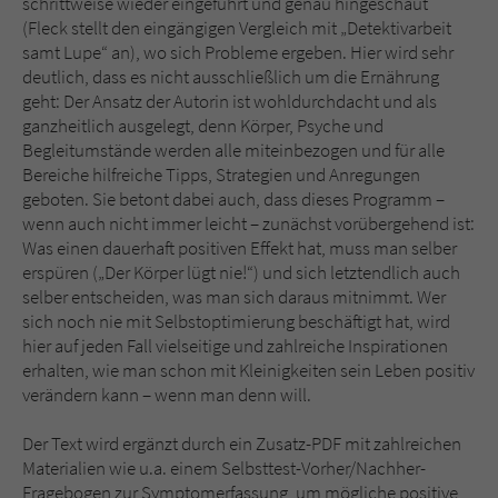
schrittweise wieder eingeführt und genau hingeschaut
(Fleck stellt den eingängigen Vergleich mit „Detektivarbeit
samt Lupe“ an), wo sich Probleme ergeben. Hier wird sehr
deutlich, dass es nicht ausschließlich um die Ernährung
geht: Der Ansatz der Autorin ist wohldurchdacht und als
ganzheitlich ausgelegt, denn Körper, Psyche und
Begleitumstände werden alle miteinbezogen und für alle
Bereiche hilfreiche Tipps, Strategien und Anregungen
geboten. Sie betont dabei auch, dass dieses Programm –
wenn auch nicht immer leicht – zunächst vorübergehend ist:
Was einen dauerhaft positiven Effekt hat, muss man selber
erspüren („Der Körper lügt nie!“) und sich letztendlich auch
selber entscheiden, was man sich daraus mitnimmt. Wer
sich noch nie mit Selbstoptimierung beschäftigt hat, wird
hier auf jeden Fall vielseitige und zahlreiche Inspirationen
erhalten, wie man schon mit Kleinigkeiten sein Leben positiv
verändern kann – wenn man denn will.
Der Text wird ergänzt durch ein Zusatz-PDF mit zahlreichen
Materialien wie u.a. einem Selbsttest-Vorher/Nachher-
Fragebogen zur Symptomerfassung, um mögliche positive