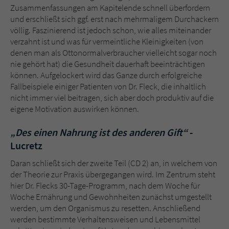
Zusammenfassungen am Kapitelende schnell überfordern
und erschließt sich ggf. erst nach mehrmaligem Durchackern
völlig. Faszinierend ist jedoch schon, wie alles miteinander
verzahnt ist und was für vermeintliche Kleinigkeiten (von
denen man als Ottonormalverbraucher vielleicht sogar noch
nie gehört hat) die Gesundheit dauerhaft beeinträchtigen
können. Aufgelockert wird das Ganze durch erfolgreiche
Fallbeispiele einiger Patienten von Dr. Fleck, die inhaltlich
nicht immer viel beitragen, sich aber doch produktiv auf die
eigene Motivation auswirken können.
„Des einen Nahrung ist des anderen Gift“
-
Lucretz
Daran schließt sich der zweite Teil (CD 2) an, in welchem von
der Theorie zur Praxis übergegangen wird. Im Zentrum steht
hier Dr. Flecks 30-Tage-Programm, nach dem Woche für
Woche Ernährung und Gewohnheiten zunächst umgestellt
werden, um den Organismus zu resetten. Anschließend
werden bestimmte Verhaltensweisen und Lebensmittel