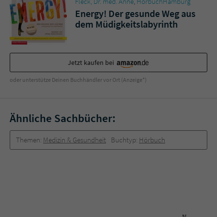
Fleck, Dr. med. Anne
,
HörbuchHamburg
Energy! Der gesunde Weg aus
dem Müdigkeitslabyrinth
Jetzt kaufen bei
oder unterstütze Deinen Buchhändler vor Ort (Anzeige*)
Ähnliche Sachbücher:
Themen:
Medizin & Gesundheit
Buchtyp:
Hörbuch