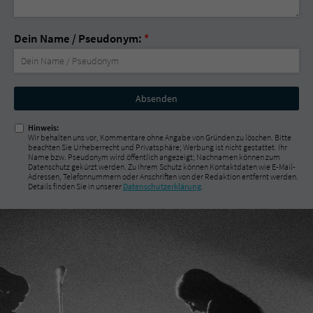
Dein Name / Pseudonym:
*
Nicht
ausfüllen!
Hinweis:
Wir behalten uns vor, Kommentare ohne Angabe von Gründen zu löschen. Bitte
beachten Sie Urheberrecht und Privatsphäre; Werbung ist nicht gestattet. Ihr
Name bzw. Pseudonym wird öffentlich angezeigt; Nachnamen können zum
Datenschutz gekürzt werden. Zu Ihrem Schutz können Kontaktdaten wie E-Mail-
Adressen, Telefonnummern oder Anschriften von der Redaktion entfernt werden.
Details finden Sie in unserer
Datenschutzerklärung
.