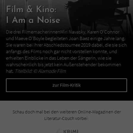
Film & Kino:
I Am a Noise
Die drei FilmemacherinnenMiri Navasky, Karen O‘Connor
und Maeve O‘Boyle begleiteten Joan Baez einige Jahre lang.
Sie waren bei ihrer Abschiedstournee 2019 dabei, die sie sich
anfangs des Films noch gar nicht vorstellen konnte, und
erhielten Einblicke in das Leben der Sängerin, wie sie
wahrscheinlich bis jetzt kein Außenstehender bekommen
hat.
Titelbild: ©
Alamode Film
zur Film-Kritik
Schau doch mal bei den weiteren Online-Magazinen der
Literatur-Couch vorbei: