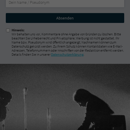
Nicht
ausfüllen!
Hinweis:
Wir behalten uns vor, Kommentare ohne Angabe von Gründen zu löschen. Bitte
beachten Sie Urheberrecht und Privatsphäre; Werbung ist nicht gestattet. Ihr
Name bzw. Pseudonym wird öffentlich angezeigt; Nachnamen können zum
Datenschutz gekürzt werden. Zu Ihrem Schutz können Kontaktdaten wie E-Mail-
Adressen, Telefonnummern oder Anschriften von der Redaktion entfernt werden.
Details finden Sie in unserer
Datenschutzerklärung
.