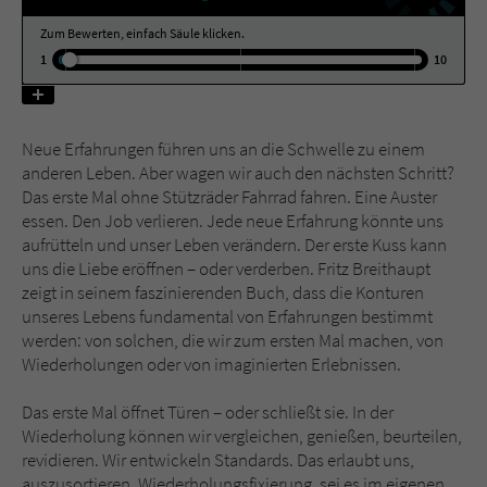
Zum Bewerten, einfach Säule klicken.
Name
tx_pwcomments_ahash
1
10
Anbieter
Literatur-Couch Medien GmbH & Co. KG
Neue Erfahrungen führen uns an die Schwelle zu einem
Laufzeit
1 Jahr
anderen Leben. Aber wagen wir auch den nächsten Schritt?
Das erste Mal ohne Stützräder Fahrrad fahren. Eine Auster
Zweck
Cookie für Kommentare einzelner Buchtitel
essen. Den Job verlieren. Jede neue Erfahrung könnte uns
aufrütteln und unser Leben verändern. Der erste Kuss kann
uns die Liebe eröffnen – oder verderben. Fritz Breithaupt
Name
fe_typo_user
zeigt in seinem faszinierenden Buch, dass die Konturen
unseres Lebens fundamental von Erfahrungen bestimmt
Anbieter
Literatur-Couch Medien GmbH & Co. KG
werden: von solchen, die wir zum ersten Mal machen, von
Wiederholungen oder von imaginierten Erlebnissen.
Laufzeit
Session
Das erste Mal öffnet Türen – oder schließt sie. In der
Dieses Cookie gewährleistet die
Wiederholung können wir vergleichen, genießen, beurteilen,
Kommunikation der Webseite mit dem
revidieren. Wir entwickeln Standards. Das erlaubt uns,
Zweck
Benutzer. Es wird benötigt um z. B. den
auszusortieren. Wiederholungsfixierung, sei es im eigenen