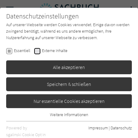
Navigation
Datenschutzeinstellungen
Couch
wechse
Auf unserer Webseite werden Cookies verwendet. Einige davon werden
Forum
Charts
Newsletter
SUCHE
zwingend benötigt, während es uns andere ermöglichen, Ihre
Nutzererfahrung auf unserer Webseite zu verbessern.
Fritz Breithaupt
Essentiell
Externe Inhalte
Einmal, zweimal, keinmal
Alle akzeptieren
Suhrkamp
Erschienen: Mai 2026
0
Speichern & schließen
Nur essentielle Cookies akzeptieren
Weitere Informationen
Essentiell
Essentielle Cookies werden für grundlegende Funktionen der
Powered by
Impressum
|
Datenschutz
Webseite benötigt. Dadurch ist gewährleistet, dass die Webseite
sgalinski Cookie Opt In