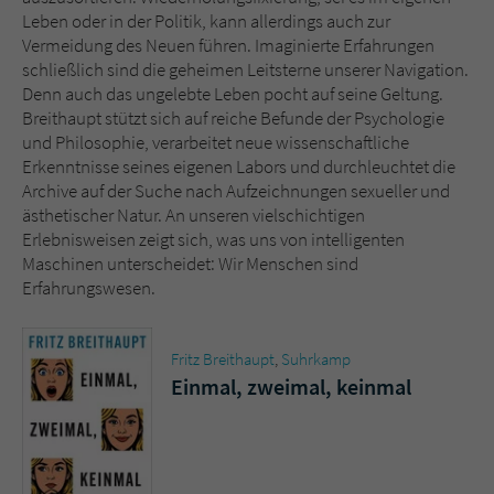
Sicherheitscode des Kontaktformulars zu
Leben oder in der Politik, kann allerdings auch zur
überprüfen.
Vermeidung des Neuen führen. Imaginierte Erfahrungen
schließlich sind die geheimen Leitsterne unserer Navigation.
Denn auch das ungelebte Leben pocht auf seine Geltung.
Breithaupt stützt sich auf reiche Befunde der Psychologie
und Philosophie, verarbeitet neue wissenschaftliche
Erkenntnisse seines eigenen Labors und durchleuchtet die
Archive auf der Suche nach Aufzeichnungen sexueller und
ästhetischer Natur. An unseren vielschichtigen
Erlebnisweisen zeigt sich, was uns von intelligenten
Maschinen unterscheidet: Wir Menschen sind
Erfahrungswesen.
Fritz Breithaupt
,
Suhrkamp
Einmal, zweimal, keinmal