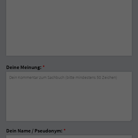
Deine Meinung:
*
Dein Name / Pseudonym:
*