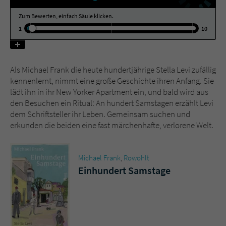
Zum Bewerten, einfach Säule klicken.
Name
tx_pwcomments_ahash
1
10
Anbieter
Literatur-Couch Medien GmbH & Co. KG
Als Michael Frank die heute hundertjährige Stella Levi zufällig
Laufzeit
1 Jahr
kennenlernt, nimmt eine große Geschichte ihren Anfang. Sie
lädt ihn in ihr New Yorker Apartment ein, und bald wird aus
Zweck
Cookie für Kommentare einzelner Buchtitel
den Besuchen ein Ritual: An hundert Samstagen erzählt Levi
dem Schriftsteller ihr Leben. Gemeinsam suchen und
erkunden die beiden eine fast märchenhafte, verlorene Welt.
Name
fe_typo_user
Anbieter
Literatur-Couch Medien GmbH & Co. KG
Michael Frank
,
Rowohlt
Einhundert Samstage
Laufzeit
Session
Dieses Cookie gewährleistet die
Kommunikation der Webseite mit dem
Zweck
Benutzer. Es wird benötigt um z. B. den