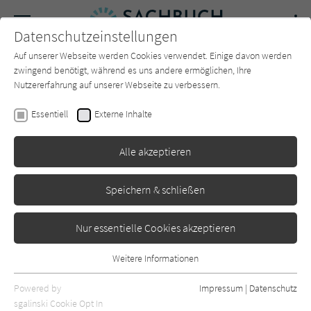
Navigation
Datenschutzeinstellungen
Couch
wechse
Auf unserer Webseite werden Cookies verwendet. Einige davon werden
Forum
Charts
Newsletter
SUCHE
zwingend benötigt, während es uns andere ermöglichen, Ihre
Nutzererfahrung auf unserer Webseite zu verbessern.
Michael Frank
Essentiell
Externe Inhalte
Einhundert Samstage
Alle akzeptieren
Rowohlt
Erschienen: April 2023
0
Speichern & schließen
Nur essentielle Cookies akzeptieren
Weitere Informationen
Essentiell
Essentielle Cookies werden für grundlegende Funktionen der
Powered by
Impressum
|
Datenschutz
Webseite benötigt. Dadurch ist gewährleistet, dass die Webseite
sgalinski Cookie Opt In