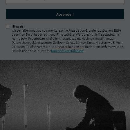
Nicht
ausfüllen!
Hinweis:
Wir behalten uns vor, Kommentare ohne Angabe von Gründen zu löschen. Bitte
beachten Sie Urheberrecht und Privatsphäre; Werbung ist nicht gestattet. Ihr
Name bzw. Pseudonym wird öffentlich angezeigt; Nachnamen können zum
Datenschutz gekürzt werden. Zu Ihrem Schutz können Kontaktdaten wie E-Mail-
Adressen, Telefonnummern oder Anschriften von der Redaktion entfernt werden.
Details finden Sie in unserer
Datenschutzerklärung
.