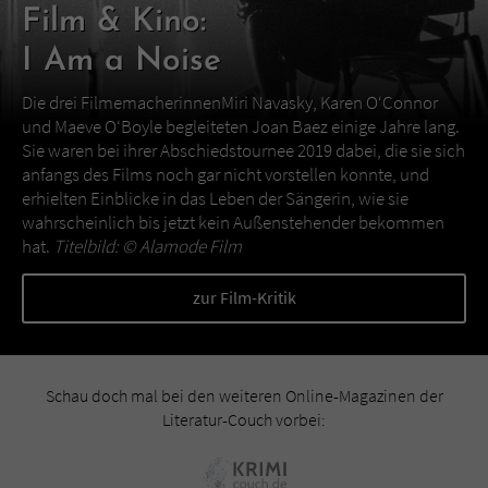
Film & Kino:
I Am a Noise
Die drei FilmemacherinnenMiri Navasky, Karen O‘Connor
und Maeve O‘Boyle begleiteten Joan Baez einige Jahre lang.
Sie waren bei ihrer Abschiedstournee 2019 dabei, die sie sich
anfangs des Films noch gar nicht vorstellen konnte, und
erhielten Einblicke in das Leben der Sängerin, wie sie
wahrscheinlich bis jetzt kein Außenstehender bekommen
hat.
Titelbild: ©
Alamode Film
zur Film-Kritik
Schau doch mal bei den weiteren Online-Magazinen der
Literatur-Couch vorbei: