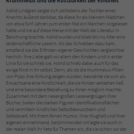
Krummelus und die Kostbarkeit der Kindheit
Astrid Lindgren zeigte sich zeitlebens der Tochter eines
Knechts äußerst dankbar, da diese ihr als kleinem Mädchen
von etwa fünf Jahren zum ersten Mal ein Märchen vorgelesen
hatte und sie auf diese Weise mit der Welt der Literatur in
Berührung brachte. Astrid wurde und blieb bis ins Alter eine
leidenschaftliche Leserin. Als das Schreiben dazu kam,
empfand sie das Erfinden eigener Geschichten vergleichbar
herrlich. Ihre Liebe galt vor allem den Kindern und in erster
Linie für sie schrieb sie. Astrid schrieb dabei auch für das
ewige Kind in ihr selbst. Denn, als ob die Krummelus-Pillen
von Pippi ihre Wirkung zeigen würden, bewahrte sie sich als
Erwachsene eine Kindlichkeit, die sie Kinder verstehen ließ
und eine besondere Beziehung zu ihnen möglich machte.
Zusammen mit dem riesengroßen Lesevergnügen ihrer
Bücher, bieten die starken Figuren Identifikationsflächen
und vermitteln kindliches Selbstbewusstsein und
Selbstwert. Mit ihrem feinen Humor, ihrer Klugheit und ihrer
eigenen einnehmend, bestimmenden Art legte sie auch in
der realen Welt ihr Veto für Themen ein, die sie schon vor der