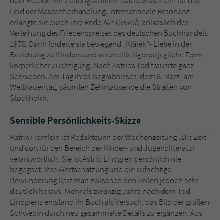
oder weckte mit Zeitungsartikeln das Bewusstsein für das
Leid der Massentierhandlung. Internationale Resonanz
erlangte sie durch ihre Rede
Nie Gewalt
, anlässlich der
Verleihung des Friedenspreises des deutschen Buchhandels
1978. Darin forderte sie bewegend „Klärek“- Liebe in der
Beziehung zu Kindern und verurteilte rigoros jegliche Form
körperlicher Züchtigung. Nach Astrids Tod trauerte ganz
Schweden. Am Tag ihres Begräbnisses, dem 8. März, am
Weltfrauentag, säumten Zehntausende die Straßen von
Stockholm.
Sensible Persönlichkeits-Skizze
Katrin Hörnlein ist Redakteurin der Wochenzeitung „Die Zeit“
und dort für den Bereich der Kinder- und Jugendliteratur
verantwortlich. Sie ist Astrid Lindgren persönlich nie
begegnet. Ihre Wertschätzung und die aufrichtige
Bewunderung liest man zwischen den Zeilen jedoch sehr
deutlich heraus. Mehr als zwanzig Jahre nach dem Tod
Lindgrens entstand ihr Buch als Versuch, das Bild der großen
Schwedin durch neu gesammelte Details zu ergänzen. Aus