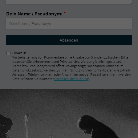
Dein Name / Pseudonym:
*
Nicht
ausfüllen!
Hinweis:
Wir behalten uns vor, Kommentare ohne Angabe von Gründen zu löschen. Bitte
beachten Sie Urheberrecht und Privatsphäre; Werbung ist nicht gestattet. Ihr
Name bzw. Pseudonym wird öffentlich angezeigt; Nachnamen können zum
Datenschutz gekürzt werden. Zu Ihrem Schutz können Kontaktdaten wie E-Mail-
Adressen, Telefonnummern oder Anschriften von der Redaktion entfernt werden.
Details finden Sie in unserer
Datenschutzerklärung
.