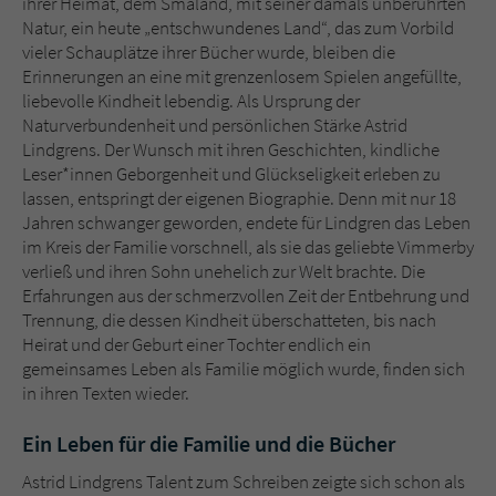
ihrer Heimat, dem Småland, mit seiner damals unberührten
Natur, ein heute „entschwundenes Land“, das zum Vorbild
vieler Schauplätze ihrer Bücher wurde, bleiben die
Erinnerungen an eine mit grenzenlosem Spielen angefüllte,
liebevolle Kindheit lebendig. Als Ursprung der
Naturverbundenheit und persönlichen Stärke Astrid
Lindgrens. Der Wunsch mit ihren Geschichten, kindliche
Leser*innen Geborgenheit und Glückseligkeit erleben zu
lassen, entspringt der eigenen Biographie. Denn mit nur 18
Jahren schwanger geworden, endete für Lindgren das Leben
im Kreis der Familie vorschnell, als sie das geliebte Vimmerby
verließ und ihren Sohn unehelich zur Welt brachte. Die
Erfahrungen aus der schmerzvollen Zeit der Entbehrung und
Trennung, die dessen Kindheit überschatteten, bis nach
Heirat und der Geburt einer Tochter endlich ein
gemeinsames Leben als Familie möglich wurde, finden sich
in ihren Texten wieder.
Ein Leben für die Familie und die Bücher
Astrid Lindgrens Talent zum Schreiben zeigte sich schon als