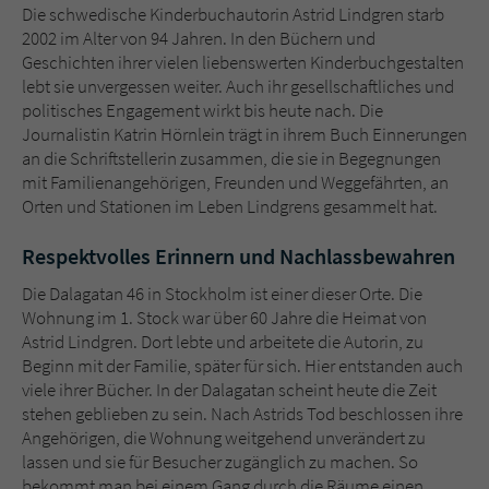
Sicherheitscode des Kontaktformulars zu
Die schwedische Kinderbuchautorin Astrid Lindgren starb
überprüfen.
2002 im Alter von 94 Jahren. In den Büchern und
Geschichten ihrer vielen liebenswerten Kinderbuchgestalten
lebt sie unvergessen weiter. Auch ihr gesellschaftliches und
politisches Engagement wirkt bis heute nach. Die
Journalistin Katrin Hörnlein trägt in ihrem Buch Einnerungen
an die Schriftstellerin zusammen, die sie in Begegnungen
mit Familienangehörigen, Freunden und Weggefährten, an
Orten und Stationen im Leben Lindgrens gesammelt hat.
Respektvolles Erinnern und Nachlassbewahren
Die Dalagatan 46 in Stockholm ist einer dieser Orte. Die
Wohnung im 1. Stock war über 60 Jahre die Heimat von
Astrid Lindgren. Dort lebte und arbeitete die Autorin, zu
Beginn mit der Familie, später für sich. Hier entstanden auch
viele ihrer Bücher. In der Dalagatan scheint heute die Zeit
stehen geblieben zu sein. Nach Astrids Tod beschlossen ihre
Angehörigen, die Wohnung weitgehend unverändert zu
lassen und sie für Besucher zugänglich zu machen. So
bekommt man bei einem Gang durch die Räume einen