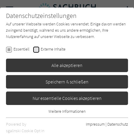
Navigation
Datenschutzeinstellungen
Couch
wechse
Auf unserer Webseite werden Cookies verwendet. Einige davon werden
Forum
Charts
Newsletter
SUCHE
zwingend benötigt, während es uns andere ermöglichen, Ihre
Nutzererfahrung auf unserer Webseite zu verbessern.
Katrin Hörnlein
Essentiell
Externe Inhalte
Eine wie sie fehlt in dieser
Alle akzeptieren
Zeit
Oetinger
Erschienen: April 2023
0
Speichern & schließen
Nur essentielle Cookies akzeptieren
Weitere Informationen
Essentiell
Essentielle Cookies werden für grundlegende Funktionen der
Powered by
Impressum
|
Datenschutz
Webseite benötigt. Dadurch ist gewährleistet, dass die Webseite
sgalinski Cookie Opt In