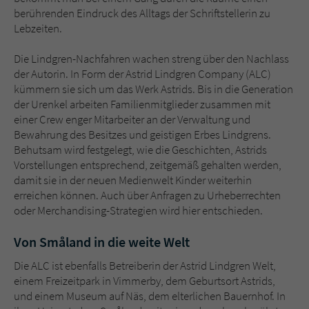
berührenden Eindruck des Alltags der Schriftstellerin zu
Lebzeiten.
Die Lindgren-Nachfahren wachen streng über den Nachlass
der Autorin. In Form der Astrid Lindgren Company (ALC)
kümmern sie sich um das Werk Astrids. Bis in die Generation
der Urenkel arbeiten Familienmitglieder zusammen mit
einer Crew enger Mitarbeiter an der Verwaltung und
Bewahrung des Besitzes und geistigen Erbes Lindgrens.
Behutsam wird festgelegt, wie die Geschichten, Astrids
Vorstellungen entsprechend, zeitgemäß gehalten werden,
damit sie in der neuen Medienwelt Kinder weiterhin
erreichen können. Auch über Anfragen zu Urheberrechten
oder Merchandising-Strategien wird hier entschieden.
Von Småland in die weite Welt
Die ALC ist ebenfalls Betreiberin der Astrid Lindgren Welt,
einem Freizeitpark in Vimmerby, dem Geburtsort Astrids,
und einem Museum auf Näs, dem elterlichen Bauernhof. In