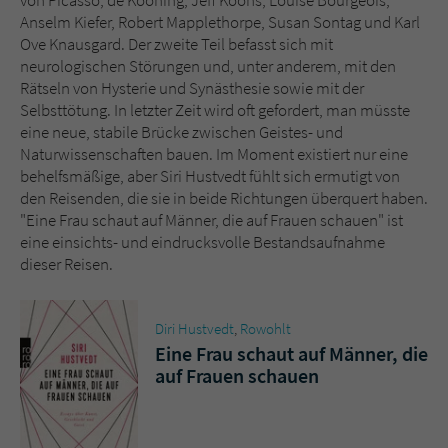
von Picasso, de Kooning, Jeff Koons, Louise Bourgeois,
Sicherheitscode des Kontaktformulars zu
Anselm Kiefer, Robert Mapplethorpe, Susan Sontag und Karl
überprüfen.
Ove Knausgard. Der zweite Teil befasst sich mit
neurologischen Störungen und, unter anderem, mit den
Rätseln von Hysterie und Synästhesie sowie mit der
Selbsttötung. In letzter Zeit wird oft gefordert, man müsste
eine neue, stabile Brücke zwischen Geistes- und
Naturwissenschaften bauen. Im Moment existiert nur eine
behelfsmäßige, aber Siri Hustvedt fühlt sich ermutigt von
den Reisenden, die sie in beide Richtungen überquert haben.
"Eine Frau schaut auf Männer, die auf Frauen schauen" ist
eine einsichts- und eindrucksvolle Bestandsaufnahme
dieser Reisen.
Diri Hustvedt
,
Rowohlt
Eine Frau schaut auf Männer, die
auf Frauen schauen