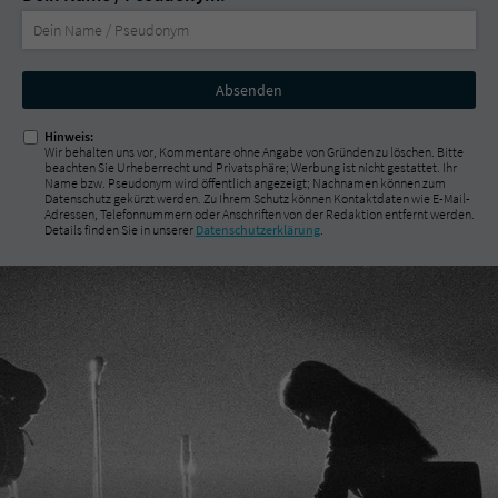
Nicht
ausfüllen!
Hinweis:
Wir behalten uns vor, Kommentare ohne Angabe von Gründen zu löschen. Bitte
beachten Sie Urheberrecht und Privatsphäre; Werbung ist nicht gestattet. Ihr
Name bzw. Pseudonym wird öffentlich angezeigt; Nachnamen können zum
Datenschutz gekürzt werden. Zu Ihrem Schutz können Kontaktdaten wie E-Mail-
Adressen, Telefonnummern oder Anschriften von der Redaktion entfernt werden.
Details finden Sie in unserer
Datenschutzerklärung
.