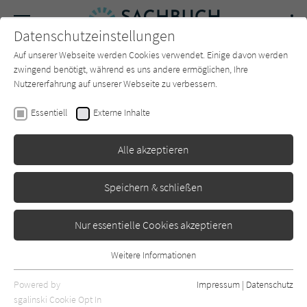
Navigation
Datenschutzeinstellungen
Couch
wechse
Auf unserer Webseite werden Cookies verwendet. Einige davon werden
Forum
Charts
Newsletter
SUCHE
zwingend benötigt, während es uns andere ermöglichen, Ihre
Nutzererfahrung auf unserer Webseite zu verbessern.
Diri Hustvedt
Essentiell
Externe Inhalte
Eine Frau schaut auf
Alle akzeptieren
Männer, die auf Frauen
schauen
Speichern & schließen
Rowohlt
Erschienen: Februar 2020
0
Nur essentielle Cookies akzeptieren
Weitere Informationen
Essentiell
Essentielle Cookies werden für grundlegende Funktionen der
Powered by
Impressum
|
Datenschutz
Webseite benötigt. Dadurch ist gewährleistet, dass die Webseite
sgalinski Cookie Opt In