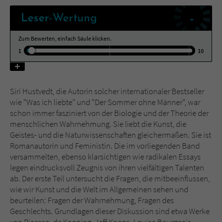
-
Leser
-Wertung
Name
tx_pwcomments_ahash
Zum Bewerten, einfach Säule klicken.
Anbieter
Literatur-Couch Medien GmbH & Co. KG
1
10
Laufzeit
1 Jahr
Siri Hustvedt, die Autorin solcher internationaler Bestseller
Zweck
Cookie für Kommentare einzelner Buchtitel
wie "Was ich liebte" und "Der Sommer ohne Männer", war
schon immer fasziniert von der Biologie und der Theorie der
menschlichen Wahrnehmung. Sie liebt die Kunst, die
Name
fe_typo_user
Geistes- und die Naturwissenschaften gleichermaßen. Sie ist
Romanautorin und Feministin. Die im vorliegenden Band
Anbieter
Literatur-Couch Medien GmbH & Co. KG
versammelten, ebenso klarsichtigen wie radikalen Essays
legen eindrucksvoll Zeugnis von ihren vielfältigen Talenten
Laufzeit
Session
ab. Der erste Teil untersucht die Fragen, die mitbeeinflussen,
wie wir Kunst und die Welt im Allgemeinen sehen und
Dieses Cookie gewährleistet die
beurteilen: Fragen der Wahrnehmung, Fragen des
Kommunikation der Webseite mit dem
Geschlechts. Grundlagen dieser Diskussion sind etwa Werke
Zweck
Benutzer. Es wird benötigt um z. B. den