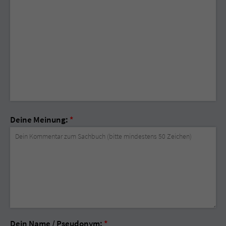
Deine Meinung:
*
Dein Name / Pseudonym:
*