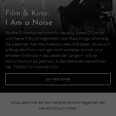
Film & Kino:
I Am a Noise
Die drei FilmemacherinnenMiri Navasky, Karen O‘Connor
und Maeve O‘Boyle begleiteten Joan Baez einige Jahre lang.
Sie waren bei ihrer Abschiedstournee 2019 dabei, die sie sich
anfangs des Films noch gar nicht vorstellen konnte, und
erhielten Einblicke in das Leben der Sängerin, wie sie
wahrscheinlich bis jetzt kein Außenstehender bekommen
hat.
Titelbild: ©
Alamode Film
zur Film-Kritik
Schau doch mal bei den weiteren Online-Magazinen der
Literatur-Couch vorbei: