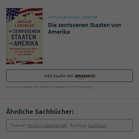
Sicherheitscode des Kontaktformulars zu
überprüfen.
Arthur Landwehr
,
Droemer
Die zerrissenen Staaten von
Amerika
Jetzt kaufen bei
oder unterstütze Deinen Buchhändler vor Ort (Anzeige*)
Ähnliche Sachbücher:
Themen:
Politik & Gesellschaft
Buchtyp:
Sachbuch