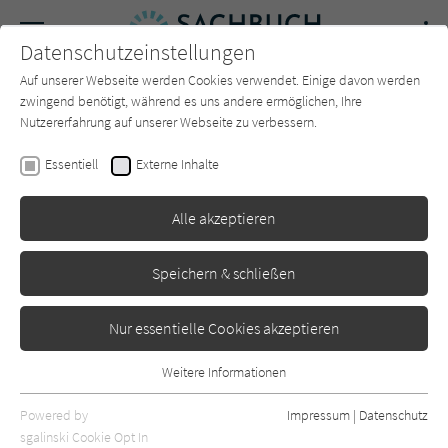
Navigation
Datenschutzeinstellungen
Couch
wechse
Auf unserer Webseite werden Cookies verwendet. Einige davon werden
Forum
Charts
Newsletter
SUCHE
zwingend benötigt, während es uns andere ermöglichen, Ihre
Nutzererfahrung auf unserer Webseite zu verbessern.
Arthur Landwehr
Essentiell
Externe Inhalte
Die zerrissenen Staaten von
Alle akzeptieren
Amerika
Droemer
Erschienen: Januar 2024
0
Speichern & schließen
Nur essentielle Cookies akzeptieren
Weitere Informationen
Essentiell
Essentielle Cookies werden für grundlegende Funktionen der
Powered by
Impressum
|
Datenschutz
Webseite benötigt. Dadurch ist gewährleistet, dass die Webseite
sgalinski Cookie Opt In