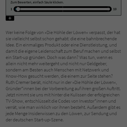
Zum Bewerten, einfach Säule klicken.
1
10
Name
tx_pwcomments_ahash
Anbieter
Literatur-Couch Medien GmbH & Co. KG
Wer keine Folge von »Die Höhle der Löwen« verpasst, der hat
sie vielleicht selbst schon gehabt: die eine bahnbrechende
Laufzeit
1 Jahr
Idee. Ein einmaliges Produkt oder eine Dienstleistung, und
damit die eigene Leidenschaft zum Beruf machen und selbst
Zweck
Cookie für Kommentare einzelner Buchtitel
ein Start-up gründen. Doch was dann? Was tun, wenn es
allein nicht mehr weitergeht und nicht nur Geldgeber,
sondern am Besten auch Menschen mit Netzwerk und
Name
fe_typo_user
Know-How gesucht werden, die einem zur Seite stehen?
Ruth Cremer berät, nicht nur in der »Die Höhle der Löwen«,
Anbieter
Literatur-Couch Medien GmbH & Co. KG
Gründer*innen bei der Vorbereitung auf ihren großen Auftritt.
Jetzt nimmt sie uns mit hinter die Kulissen der erfolgreichen
Laufzeit
Session
TV-Show, entschlüsselt die Codes von Investor*innen und
verrät, wie man wirklich vor ihnen besteht. Außerdem gibt es
Dieses Cookie gewährleistet die
jede Menge Insiderwissen zu den Löwen, zur Sendung und
Kommunikation der Webseite mit dem
der deutschen Start-up-Szene.
Zweck
Benutzer. Es wird benötigt um z. B. den