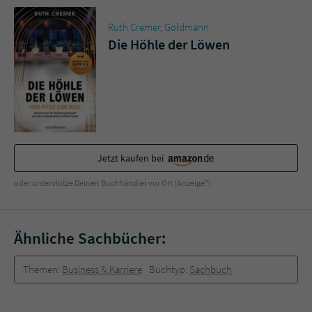
Sicherheitscode des Kontaktformulars zu
überprüfen.
Ruth Cremer
,
Goldmann
Die Höhle der Löwen
Jetzt kaufen bei
oder unterstütze Deinen Buchhändler vor Ort (Anzeige*)
Ähnliche Sachbücher:
Themen:
Business & Karriere
Buchtyp:
Sachbuch