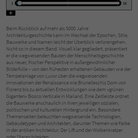
1
10
Name
tx_pwcomments_ahash
Beim Rückblick auf mehr als 5000 Jahre
Anbieter
Literatur-Couch Medien GmbH & Co. KG
Architekturgeschichte kann im Wechsel der Epochen, Stile,
Bauwerke und Namen leicht der Überblick verlorengehen.
Laufzeit
1 Jahr
Nicht so in diesem Band: Visuell klar gegliedert, präsentiert
er die wegweisenden Bauten der Menschheitsgeschichte
Zweck
Cookie für Kommentare einzelner Buchtitel
aus neuer, frischer Perspektive in außergewöhnlicher
Bilderfülle – von den frühesten erhaltenen Gebäuden wie der
Tempelanlage von Luxor über die wegweisenden
Name
fe_typo_user
Innovationen der Renaissance wie Brunelleschis Dom von
Florenz bis zu aktuellen Entwicklungen wie dem »grünen
Anbieter
Literatur-Couch Medien GmbH & Co. KG
Giganten« Bosco Verticale in Mailand. Eine Zeitleiste ordnet
die Bauwerke anschaulich in ihren jeweiligen sozialen,
Laufzeit
Session
politischen und kulturellen Hintergrund ein. Besondere
Themenseiten beleuchten wegweisende Technologien,
Dieses Cookie gewährleistet die
Gebäudetypen und Architekten, darunter Themen wie Farbe
Kommunikation der Webseite mit dem
in der antiken Architektur, Der Lift und der Wolkenkratzer
Zweck
Benutzer. Es wird benötigt um z. B. den
oder Stararchitekten.