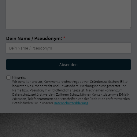
Dein Name / Pseudonym:
*
Nicht
ausfüllen!
Hinweis:
Wir behalten uns vor, Kommentare ohne Angabe von Gründen zu löschen. Bitte
beachten Sie Urheberrecht und Privatsphäre; Werbung ist nicht gestattet. Ihr
Name bzw. Pseudonym wird öffentlich angezeigt; Nachnamen können zum
Datenschutz gekürzt werden. Zu Ihrem Schutz können Kontaktdaten wie E-Mail-
Adressen, Telefonnummern oder Anschriften von der Redaktion entfernt werden.
Details finden Sie in unserer
Datenschutzerklärung
.