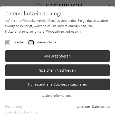
Navigation
Datenschutzeinstellungen
Couch
wechse
Auf unserer Webseite werden Cookies verwendet. Einige davon werden
Forum
Charts
Newsletter
SUCHE
zwingend benötigt, während es uns andere ermöglichen, Ihre
Nutzererfahrung auf unserer Webseite zu verbessern.
John Zukowsky
Essentiell
Externe Inhalte
Die Geschichte der
Alle akzeptieren
Architektur
Prestel
Erschienen: Oktober 2022
0
Speichern & schließen
Nur essentielle Cookies akzeptieren
Weitere Informationen
Essentiell
Essentielle Cookies werden für grundlegende Funktionen der
Powered by
Impressum
|
Datenschutz
Webseite benötigt. Dadurch ist gewährleistet, dass die Webseite
sgalinski Cookie Opt In