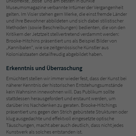
unkorrekte, ‚böse‘ und am besten in dunkle
Museumsmagazine verbannte Irrtümer der Vergangenheit
gelten. Im Visier stehen gern Werke, die einst fremde Länder
und ihre Bewohner abbildeten und sich dabei stilistischer
Methoden (sowie Beschreibungen) bedienten, die von den
Kritikern der Jetztzeit stellvertretend verdammt werden:
Brooke-Hitchins präsentiert uns als Beispiel Bilder von
„Kannibalen“, wie sie zeitgenössische Künstler aus
Kolonialstaaten detailfreudig abgebildet haben.
Erkenntnis und Überraschung
Ernüchtert stellen wir immer wieder fest, dass der Kunst bei
näherer Kenntnis der historischen Entstehungsumstände
kein Wahnsinn innewohnen will. Das Publikum sollte
stattdessen herausgefordert und erstaunt werden, um
darüber ins Nachdenken zu geraten. Brooke-Hitchings
präsentiert uns gegen den Strich gebürstete Strukturen oder
klug ausgedachte und effektvoll eingesetzte optische
Täuschungen, macht aber auch deutlich, dass nicht jedes
Kunstwerk als solches entstanden ist.