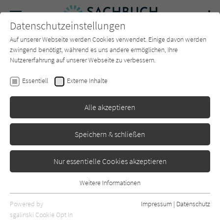
Navigation
Datenschutzeinstellungen
Couch
wechse
Auf unserer Webseite werden Cookies verwendet. Einige davon werden
Forum
Charts
Newsletter
SUCHE
zwingend benötigt, während es uns andere ermöglichen, Ihre
Nutzererfahrung auf unserer Webseite zu verbessern.
Edward Brooke-Hitching
Essentiell
Externe Inhalte
Die Galerie des Wahnsinns
Alle akzeptieren
Knesebeck
Erschienen: September 2025
0
Speichern & schließen
Nur essentielle Cookies akzeptieren
Weitere Informationen
Essentiell
Essentielle Cookies werden für grundlegende Funktionen der
Powered by
Impressum
|
Datenschutz
Webseite benötigt. Dadurch ist gewährleistet, dass die Webseite
sgalinski Cookie Opt In