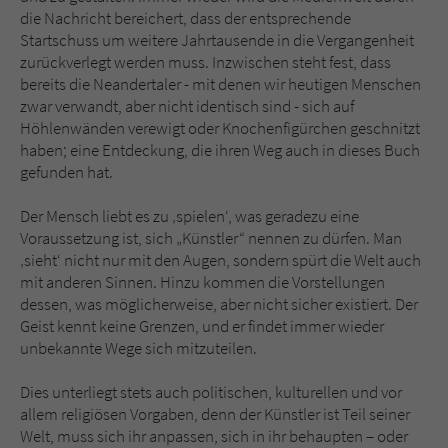
Sicherheitscode des Kontaktformulars zu
die Nachricht bereichert, dass der entsprechende
überprüfen.
Startschuss um weitere Jahrtausende in die Vergangenheit
zurückverlegt werden muss. Inzwischen steht fest, dass
bereits die Neandertaler - mit denen wir heutigen Menschen
zwar verwandt, aber nicht identisch sind - sich auf
Höhlenwänden verewigt oder Knochenfigürchen geschnitzt
haben; eine Entdeckung, die ihren Weg auch in dieses Buch
gefunden hat.
Der Mensch liebt es zu ‚spielen‘, was geradezu eine
Voraussetzung ist, sich „Künstler“ nennen zu dürfen. Man
‚sieht‘ nicht nur mit den Augen, sondern spürt die Welt auch
mit anderen Sinnen. Hinzu kommen die Vorstellungen
dessen, was möglicherweise, aber nicht sicher existiert. Der
Geist kennt keine Grenzen, und er findet immer wieder
unbekannte Wege sich mitzuteilen.
Dies unterliegt stets auch politischen, kulturellen und vor
allem religiösen Vorgaben, denn der Künstler ist Teil seiner
Welt, muss sich ihr anpassen, sich in ihr behaupten – oder