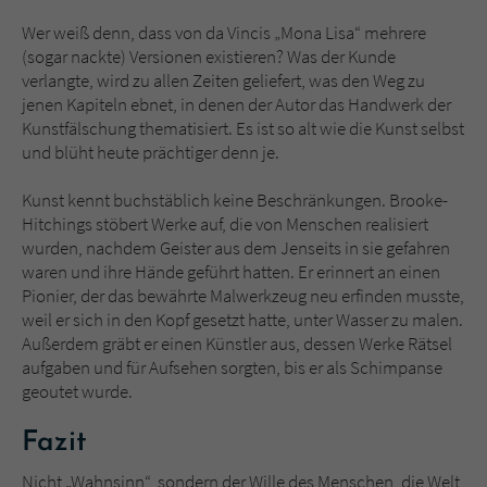
Wer weiß denn, dass von da Vincis „Mona Lisa“ mehrere
(sogar nackte) Versionen existieren? Was der Kunde
verlangte, wird zu allen Zeiten geliefert, was den Weg zu
jenen Kapiteln ebnet, in denen der Autor das Handwerk der
Kunstfälschung thematisiert. Es ist so alt wie die Kunst selbst
und blüht heute prächtiger denn je.
Kunst kennt buchstäblich keine Beschränkungen. Brooke-
Hitchings stöbert Werke auf, die von Menschen realisiert
wurden, nachdem Geister aus dem Jenseits in sie gefahren
waren und ihre Hände geführt hatten. Er erinnert an einen
Pionier, der das bewährte Malwerkzeug neu erfinden musste,
weil er sich in den Kopf gesetzt hatte, unter Wasser zu malen.
Außerdem gräbt er einen Künstler aus, dessen Werke Rätsel
aufgaben und für Aufsehen sorgten, bis er als Schimpanse
geoutet wurde.
Fazit
Nicht „Wahnsinn“, sondern der Wille des Menschen, die Welt