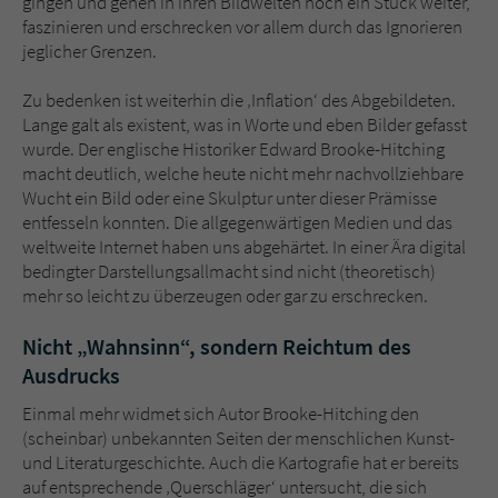
gingen und gehen in ihren Bildwelten noch ein Stück weiter,
faszinieren und erschrecken vor allem durch das Ignorieren
jeglicher Grenzen.
Zu bedenken ist weiterhin die ‚Inflation‘ des Abgebildeten.
Lange galt als existent, was in Worte und eben Bilder gefasst
wurde. Der englische Historiker Edward Brooke-Hitching
macht deutlich, welche heute nicht mehr nachvollziehbare
Wucht ein Bild oder eine Skulptur unter dieser Prämisse
entfesseln konnten. Die allgegenwärtigen Medien und das
weltweite Internet haben uns abgehärtet. In einer Ära digital
bedingter Darstellungsallmacht sind nicht (theoretisch)
mehr so leicht zu überzeugen oder gar zu erschrecken.
Nicht „Wahnsinn“, sondern Reichtum des
Ausdrucks
Einmal mehr widmet sich Autor Brooke-Hitching den
(scheinbar) unbekannten Seiten der menschlichen Kunst-
und Literaturgeschichte. Auch die Kartografie hat er bereits
auf entsprechende ‚Querschläger‘ untersucht, die sich