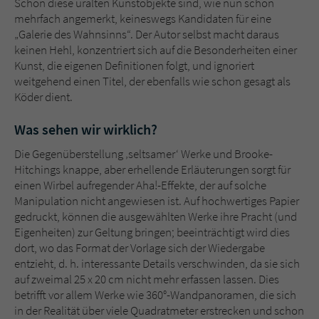
Schon diese uralten Kunstobjekte sind, wie nun schon
mehrfach angemerkt, keineswegs Kandidaten für eine
„Galerie des Wahnsinns“. Der Autor selbst macht daraus
keinen Hehl, konzentriert sich auf die Besonderheiten einer
Kunst, die eigenen Definitionen folgt, und ignoriert
weitgehend einen Titel, der ebenfalls wie schon gesagt als
Köder dient.
Was sehen wir wirklich?
Die Gegenüberstellung ‚seltsamer‘ Werke und Brooke-
Hitchings knappe, aber erhellende Erläuterungen sorgt für
einen Wirbel aufregender Aha!-Effekte, der auf solche
Manipulation nicht angewiesen ist. Auf hochwertiges Papier
gedruckt, können die ausgewählten Werke ihre Pracht (und
Eigenheiten) zur Geltung bringen; beeinträchtigt wird dies
dort, wo das Format der Vorlage sich der Wiedergabe
entzieht, d. h. interessante Details verschwinden, da sie sich
auf zweimal 25 x 20 cm nicht mehr erfassen lassen. Dies
betrifft vor allem Werke wie 360°-Wandpanoramen, die sich
in der Realität über viele Quadratmeter erstrecken und schon