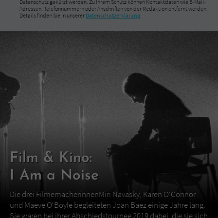
Datenschutz gekürzt werden. Zu Ihrem Schutz können Kontaktdaten wie E-Mail-
Adressen, Telefonnummern oder Anschriften von der Redaktion entfernt werden.
Details finden Sie in unserer
Datenschutzerklärung
.
Film & Kino:
I Am a Noise
Die drei FilmemacherinnenMiri Navasky, Karen O‘Connor
und Maeve O‘Boyle begleiteten Joan Baez einige Jahre lang.
Sie waren bei ihrer Abschiedstournee 2019 dabei, die sie sich