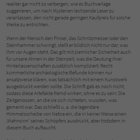
realiter gar nicht so verbergen, wie es Buchverlage
suggerieren, um nach Mysterien lechzende Leser zu
veranlassen, den nicht gerade geringen Kaufpreis für solche
Werke zu entrichten.
Wenn der Mensch den Pinsel, das Schnitzmesser oder den
Steinhammer schwingt, stellt er bildlich nicht nur dar, was
ihm vor Augen steht. Das gilt mit ziemlicher Sicherheit auch
für unsere Ahnen in der Steinzeit, was die Deutung ihrer
Hinterlassenschaften zusätzlich kompliziert: Recht
kümmerliche archäologische Befunde können nur
ansatzweise klären, was tatsächlich mit einem Kunstwerk
ausgedrückt werden sollte. Die Schrift gab es noch nicht,
sodass diese Artefakte fremd wirken, ohne es zu sein: Die
Zeitgenossen, an die sie sich richteten, wussten, was
gemeint war. Das schließt u. a. die legendäre
Himmelsscheibe von Nebra ein, die in keiner Weise einen
‚Wahnsinn‘ seines Schöpfers ausdrückt, aber trotzdem in
diesem Buch auftaucht.