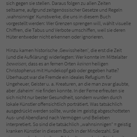
sich gegen sie stellen. Daraus folgen zu allen Zeiten
seltsame, aufgrund zeitgenössischer Gesetze und Regeln
‚wahnsinnige‘ Kunstwerke, die uns in diesem Buch
vorgestellt werden: Wer Grenzen sprengen will, wählt visuelle
Chiffren, die Tabus und Verbote umschiffen, weil sie deren
Hüter entweder nicht erkennen oder ignorieren.
Hinzu kamen historische ‚Gewissheiten‘, die erst die Zeit
(und die Aufklärung) widerlegten: Wer konnte im Mittelalter
beweisen
, dass es an fernen Orten
keinen
heiligen
Christopherus mit Hundekopf gab oder gegeben hatte?
Überhaupt war die Fremde ein ideales Refugium für
Ungeheuer, Geister u. a. Kreaturen, an die man zwar glaubte,
aber ‚daheim‘ nie finden konnte. In der Ferne erfreuten sie
sich nicht nur bester Gesundheit, sondern wurden durch
lokale Künstler offensichtlich porträtiert. Was tatsächlich
ausgedrückt werden sollte, wurde im geistig abgeschotteten
Aus- und Abendland nach Vermögen und Belieben
interpretiert. So sind die tatsächlich „wahnsinnigen“ = geistig
kranken Künstler in diesem Buch in der Minderzahl. Sie