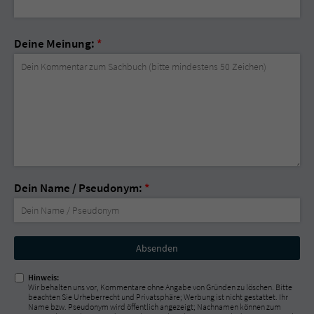
Deine Meinung:
*
Dein Name / Pseudonym:
*
Nicht
ausfüllen!
Hinweis:
Wir behalten uns vor, Kommentare ohne Angabe von Gründen zu löschen. Bitte
beachten Sie Urheberrecht und Privatsphäre; Werbung ist nicht gestattet. Ihr
Name bzw. Pseudonym wird öffentlich angezeigt; Nachnamen können zum