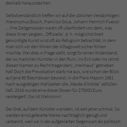
deshalb herausstechen.
Selbstverständlich treffen wir auf die üblichen Verdächtigen:
Hieronymus Bosch, Franciso Goya, Johann Heinrich Fuessli
... Ihre Zeitgenossen waren oft überfordert von dem, was
diese ihnen zeigten. ‚Offizielle‘, d. h. möglichst breit
gewürdigte Kunst wird oft als Refugium betrachtet, in dem
man sich vor den Wirren der Alltagswelt sicher fühlen
möchte. Wer dies in Frage stellt, sorgt für einen Widerstand,
der so manchen Künstler in den Ruin, ins Exil oder ins (einst
diesen Namen zu Recht tragenden) „Irrenhaus“ getrieben
hat! Doch die Provokation starb nie aus, wie schon der Blick
auf jene 90 Blechdosen beweist, in die Piero Mazoni 1961
nach ausgiebigen Mahlzeiten die „Merde d’Artiste“ abfüllen
ließ. 2016 wurde eine dieser Dosen für 275000 Euro
versteigert:
Das
ist Wahnsinn!
Der Grat, auf dem Künstler wandeln, ist seit jeher schmal. So
werden einst gefeierte Werke nachträglich gerügt und
verbannt, weil sie in der aufgeklärten Gegenwart als politisch