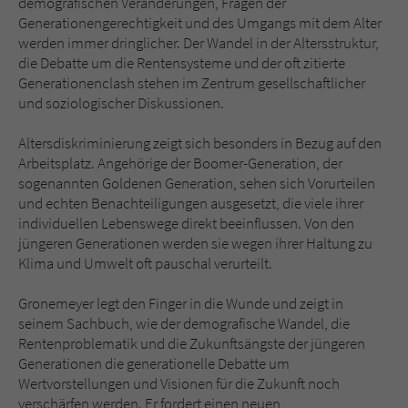
demografischen Veränderungen, Fragen der
Sicherheitscode des Kontaktformulars zu
Generationengerechtigkeit und des Umgangs mit dem Alter
überprüfen.
werden immer dringlicher. Der Wandel in der Altersstruktur,
die Debatte um die Rentensysteme und der oft zitierte
Generationenclash stehen im Zentrum gesellschaftlicher
und soziologischer Diskussionen.
Altersdiskriminierung zeigt sich besonders in Bezug auf den
Arbeitsplatz. Angehörige der Boomer-Generation, der
sogenannten Goldenen Generation, sehen sich Vorurteilen
und echten Benachteiligungen ausgesetzt, die viele ihrer
individuellen Lebenswege direkt beeinflussen. Von den
jüngeren Generationen werden sie wegen ihrer Haltung zu
Klima und Umwelt oft pauschal verurteilt.
Gronemeyer legt den Finger in die Wunde und zeigt in
seinem Sachbuch, wie der demografische Wandel, die
Rentenproblematik und die Zukunftsängste der jüngeren
Generationen die generationelle Debatte um
Wertvorstellungen und Visionen für die Zukunft noch
verschärfen werden. Er fordert einen neuen