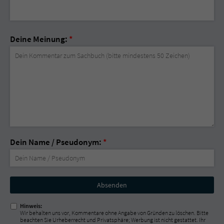
Deine Meinung:
*
Dein Name / Pseudonym:
*
Nicht
ausfüllen!
Hinweis:
Wir behalten uns vor, Kommentare ohne Angabe von Gründen zu löschen. Bitte
beachten Sie Urheberrecht und Privatsphäre; Werbung ist nicht gestattet. Ihr