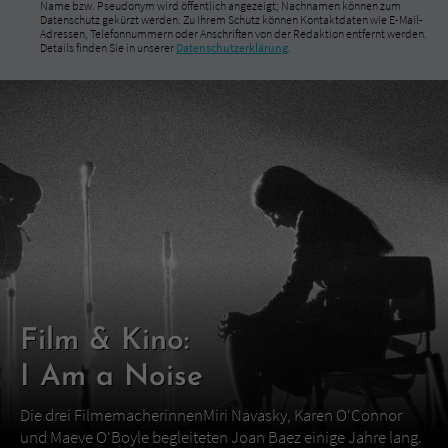
Name bzw. Pseudonym wird öffentlich angezeigt; Nachnamen können zum
Datenschutz gekürzt werden. Zu Ihrem Schutz können Kontaktdaten wie E-Mail-
Adressen, Telefonnummern oder Anschriften von der Redaktion entfernt werden.
Details finden Sie in unserer
Datenschutzerklärung
.
Film & Kino:
I Am a Noise
Die drei FilmemacherinnenMiri Navasky, Karen O‘Connor
und Maeve O‘Boyle begleiteten Joan Baez einige Jahre lang.