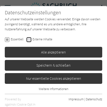
Navigation
Datenschutzeinstellungen
Couch
wechse
Auf unserer Webseite werden Cookies verwendet. Einige davon werden
Forum
Charts
Newsletter
SUCHE
zwingend benötigt, während es uns andere ermöglichen, Ihre
Nutzererfahrung auf unserer Webseite zu verbessern.
Reimer Gronemeyer
Essentiell
Externe Inhalte
Die Abgelehnten: Warum
Alle akzeptieren
Altersdiskriminierung unserer
Gesellschaft schadet
Speichern & schließen
Droemer
Erschienen: April 2025
0
Nur essentielle Cookies akzeptieren
Weitere Informationen
Essentiell
Essentielle Cookies werden für grundlegende Funktionen der
Powered by
Impressum
|
Datenschutz
Webseite benötigt. Dadurch ist gewährleistet, dass die Webseite
sgalinski Cookie Opt In