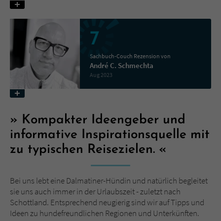
Name
tx_pwcomments_ahash
7
Anbieter
Literatur-Couch Medien GmbH & Co. KG
Sachbuch-Couch Rezension von
André C. Schmechta
Laufzeit
1 Jahr
Aug 2023
Zweck
Cookie für Kommentare einzelner Buchtitel
Kompakter Ideengeber und
Name
fe_typo_user
informative Inspirationsquelle mit
Anbieter
Literatur-Couch Medien GmbH & Co. KG
zu typischen Reisezielen.
Laufzeit
Session
Bei uns lebt eine Dalmatiner-Hündin und natürlich begleitet
sie uns auch immer in der Urlaubszeit - zuletzt nach
Dieses Cookie gewährleistet die
Schottland. Entsprechend neugierig sind wir auf Tipps und
Kommunikation der Webseite mit dem
Ideen zu hundefreundlichen Regionen und Unterkünften.
Zweck
Benutzer. Es wird benötigt um z. B. den