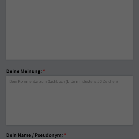
Deine Meinung:
*
Dein Name / Pseudonym:
*