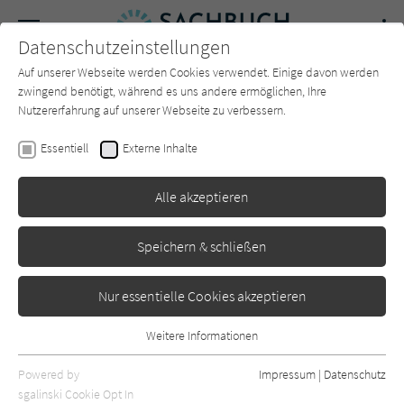
Navigation
Datenschutzeinstellungen
Couch
wechse
Auf unserer Webseite werden Cookies verwendet. Einige davon werden
Forum
Charts
Newsletter
SUCHE
zwingend benötigt, während es uns andere ermöglichen, Ihre
Nutzererfahrung auf unserer Webseite zu verbessern.
Julia Schattauer
Essentiell
Externe Inhalte
Deutschland mit Hund
Alle akzeptieren
Bruckmann
Erschienen: Juni 2023
0
Speichern & schließen
Nur essentielle Cookies akzeptieren
Weitere Informationen
Essentiell
Essentielle Cookies werden für grundlegende Funktionen der
Powered by
Impressum
|
Datenschutz
Webseite benötigt. Dadurch ist gewährleistet, dass die Webseite
sgalinski Cookie Opt In