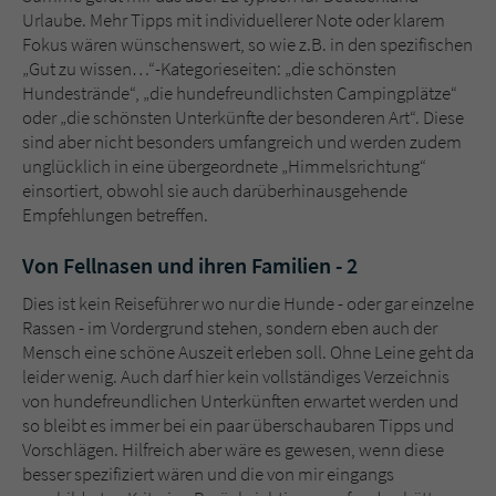
Urlaube. Mehr Tipps mit individuellerer Note oder klarem
Fokus wären wünschenswert, so wie z.B. in den spezifischen
„Gut zu wissen…“-Kategorieseiten: „die schönsten
Hundestrände“, „die hundefreundlichsten Campingplätze“
oder „die schönsten Unterkünfte der besonderen Art“. Diese
sind aber nicht besonders umfangreich und werden zudem
unglücklich in eine übergeordnete „Himmelsrichtung“
einsortiert, obwohl sie auch darüberhinausgehende
Empfehlungen betreffen.
Von Fellnasen und ihren Familien - 2
Dies ist kein Reiseführer wo nur die Hunde - oder gar einzelne
Rassen - im Vordergrund stehen, sondern eben auch der
Mensch eine schöne Auszeit erleben soll. Ohne Leine geht da
leider wenig. Auch darf hier kein vollständiges Verzeichnis
von hundefreundlichen Unterkünften erwartet werden und
so bleibt es immer bei ein paar überschaubaren Tipps und
Vorschlägen. Hilfreich aber wäre es gewesen, wenn diese
besser spezifiziert wären und die von mir eingangs