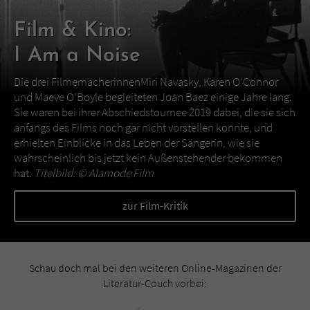
Film & Kino:
I Am a Noise
Die drei FilmemacherinnenMiri Navasky, Karen O‘Connor
und Maeve O‘Boyle begleiteten Joan Baez einige Jahre lang.
Sie waren bei ihrer Abschiedstournee 2019 dabei, die sie sich
anfangs des Films noch gar nicht vorstellen konnte, und
erhielten Einblicke in das Leben der Sängerin, wie sie
wahrscheinlich bis jetzt kein Außenstehender bekommen
hat.
Titelbild: ©
Alamode Film
zur Film-Kritik
Schau doch mal bei den weiteren Online-Magazinen der
Literatur-Couch vorbei: