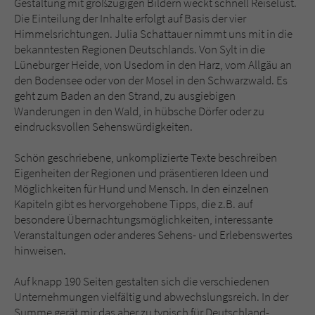
Gestaltung mit großzügigen Bildern weckt schnell Reiselust.
Die Einteilung der Inhalte erfolgt auf Basis der vier
Himmelsrichtungen. Julia Schattauer nimmt uns mit in die
bekanntesten Regionen Deutschlands. Von Sylt in die
Lüneburger Heide, von Usedom in den Harz, vom Allgäu an
den Bodensee oder von der Mosel in den Schwarzwald. Es
geht zum Baden an den Strand, zu ausgiebigen
Wanderungen in den Wald, in hübsche Dörfer oder zu
eindrucksvollen Sehenswürdigkeiten.
Schön geschriebene, unkomplizierte Texte beschreiben
Eigenheiten der Regionen und präsentieren Ideen und
Möglichkeiten für Hund und Mensch. In den einzelnen
Kapiteln gibt es hervorgehobene Tipps, die z.B. auf
besondere Übernachtungsmöglichkeiten, interessante
Veranstaltungen oder anderes Sehens- und Erlebenswertes
hinweisen.
Auf knapp 190 Seiten gestalten sich die verschiedenen
Unternehmungen vielfältig und abwechslungsreich. In der
Summe gerät mir das aber zu typisch für Deutschland-