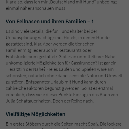
Klar also, dass ich mir „Deutschland mit Hund“ unbedingt
Sicherheitscode des Kontaktformulars zu
einmal näher anschauen muss.
überprüfen.
Von Fellnasen und ihren Familien – 1
Es sind viele Details, die für Hundehalter bei der
Urlaubsplanung wichtig sind. Hotels, in denen Hunde
gestattet sind, klar. Aber werden die tierischen
Familienmitglieder auch in Restaurants oder
Frühstücksraum gestattet? Gibt es in unmittelbarer Nähe
unkomplizierte Möglichkeiten für Gassirunden? Ist gar ein
Tierarzt in der Nähe? Freies Laufen und Spielen wäre am
schönsten, natürlich ohne dabei sensible Natur und Umwelt
zu stören. Entspannter Urlaub mit Hund kann durch
zahlreiche Faktoren begünstig werden. So ist es erstmal
erfreulich, dass viele dieser Punkte Einzug in das Buch von
Julia Schattauer halten. Doch der Reihe nach.
Vielfältige Möglichkeiten
Ein erstes Stöbern durch die Seiten macht Spaß. Die lockere