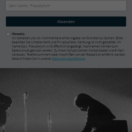
Nicht
ausfüllen!
Hinweis:
Wir behalten uns vor, Kommentare ohne Angabe von Gründen zu löschen. Bitte
beachten Sie Urheberrecht und Privatsphäre; Werbung ist nicht gestattet. Ihr
Name bzw. Pseudonym wird öffentlich angezeigt; Nachnamen können zum
Datenschutz gekürzt werden. Zu Ihrem Schutz können Kontaktdaten wie E-Mail-
Adressen, Telefonnummern oder Anschriften von der Redaktion entfernt werden.
Details finden Sie in unserer
Datenschutzerklärung
.