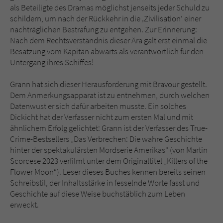
als Beteiligte des Dramas möglichst jenseits jeder Schuld zu
schildern, um nach der Rückkehr in die ‚Zivilisation‘ einer
nachträglichen Bestrafung zu entgehen. Zur Erinnerung:
Nach dem Rechtsverständnis dieser Ära galt erst einmal die
Besatzung vom Kapitän abwärts als verantwortlich für den
Untergang ihres Schiffes!
Grann hat sich dieser Herausforderung mit Bravour gestellt.
Dem Anmerkungsapparat ist zu entnehmen, durch welchen
Datenwust er sich dafür arbeiten musste. Ein solches
Dickicht hat der Verfasser nicht zum ersten Mal und mit
ähnlichem Erfolg gelichtet: Grann ist der Verfasser des True-
Crime-Bestsellers „Das Verbrechen: Die wahre Geschichte
hinter der spektakulärsten Mordserie Amerikas“ (von Martin
Scorcese 2023 verfilmt unter dem Originaltitel „Killers of the
Flower Moon“). Leser dieses Buches kennen bereits seinen
Schreibstil, der Inhaltsstärke in fesselnde Worte fasst und
Geschichte auf diese Weise buchstäblich zum Leben
erweckt.