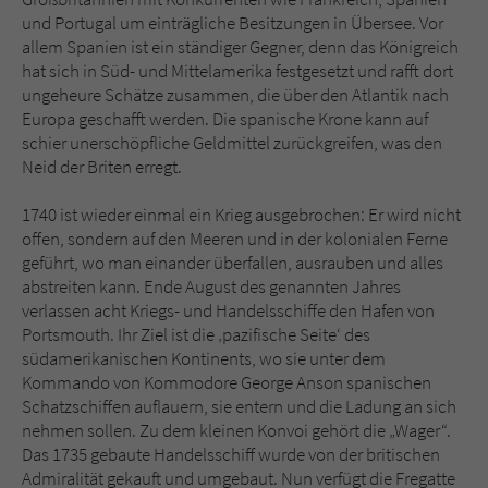
Sicherheitscode des Kontaktformulars zu
und Portugal um einträgliche Besitzungen in Übersee. Vor
überprüfen.
allem Spanien ist ein ständiger Gegner, denn das Königreich
hat sich in Süd- und Mittelamerika festgesetzt und rafft dort
ungeheure Schätze zusammen, die über den Atlantik nach
Europa geschafft werden. Die spanische Krone kann auf
schier unerschöpfliche Geldmittel zurückgreifen, was den
Neid der Briten erregt.
1740 ist wieder einmal ein Krieg ausgebrochen: Er wird nicht
offen, sondern auf den Meeren und in der kolonialen Ferne
geführt, wo man einander überfallen, ausrauben und alles
abstreiten kann. Ende August des genannten Jahres
verlassen acht Kriegs- und Handelsschiffe den Hafen von
Portsmouth. Ihr Ziel ist die ‚pazifische Seite‘ des
südamerikanischen Kontinents, wo sie unter dem
Kommando von Kommodore George Anson spanischen
Schatzschiffen auflauern, sie entern und die Ladung an sich
nehmen sollen. Zu dem kleinen Konvoi gehört die „Wager“.
Das 1735 gebaute Handelsschiff wurde von der britischen
Admiralität gekauft und umgebaut. Nun verfügt die Fregatte