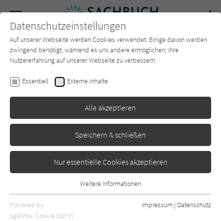
Navigation
Datenschutzeinstellungen
Couch
wechse
Auf unserer Webseite werden Cookies verwendet. Einige davon werden
Forum
Charts
Newsletter
SUCHE
zwingend benötigt, während es uns andere ermöglichen, Ihre
Nutzererfahrung auf unserer Webseite zu verbessern.
David Grann
Essentiell
Externe Inhalte
Der Untergang der "Wager"
Alle akzeptieren
C.Bertelsmann
Erschienen: April 2024
0
Speichern & schließen
Nur essentielle Cookies akzeptieren
Weitere Informationen
Essentiell
Essentielle Cookies werden für grundlegende Funktionen der
Powered by
Impressum
|
Datenschutz
Webseite benötigt. Dadurch ist gewährleistet, dass die Webseite
sgalinski Cookie Opt In