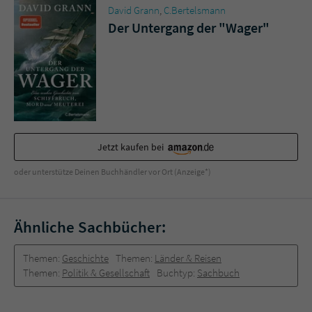
David Grann
,
C.Bertelsmann
Der Untergang der "Wager"
Jetzt kaufen bei
oder unterstütze Deinen Buchhändler vor Ort (Anzeige*)
Ähnliche Sachbücher:
Themen:
Geschichte
Themen:
Länder & Reisen
Themen:
Politik & Gesellschaft
Buchtyp:
Sachbuch