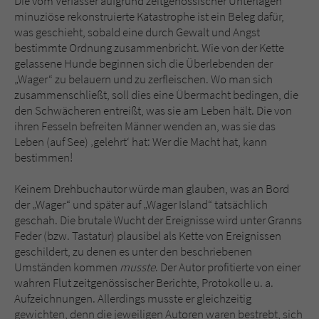
Die vom Verfasser aufgrund zeitgenössischer Unterlagen
minuziöse rekonstruierte Katastrophe ist ein Beleg dafür,
was geschieht, sobald eine durch Gewalt und Angst
bestimmte Ordnung zusammenbricht. Wie von der Kette
gelassene Hunde beginnen sich die Überlebenden der
„Wager“ zu belauern und zu zerfleischen. Wo man sich
zusammenschließt, soll dies eine Übermacht bedingen, die
den Schwächeren entreißt, was sie am Leben hält. Die von
ihren Fesseln befreiten Männer wenden an, was sie das
Leben (auf See) ‚gelehrt‘ hat: Wer die Macht hat, kann
bestimmen!
Keinem Drehbuchautor würde man glauben, was an Bord
der „Wager“ und später auf „Wager Island“ tatsächlich
geschah. Die brutale Wucht der Ereignisse wird unter Granns
Feder (bzw. Tastatur) plausibel als Kette von Ereignissen
geschildert, zu denen es unter den beschriebenen
Umständen kommen
musste
. Der Autor profitierte von einer
wahren Flut zeitgenössischer Berichte, Protokolle u. a.
Aufzeichnungen. Allerdings musste er gleichzeitig
gewichten, denn die jeweiligen Autoren waren bestrebt, sich