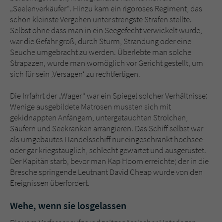
„Seelenverkäufer“. Hinzu kam ein rigoroses Regiment, das
schon kleinste Vergehen unter strengste Strafen stellte.
Selbst ohne dass man in ein Seegefecht verwickelt wurde,
war die Gefahr groß, durch Sturm, Strandung oder eine
Seuche umgebracht zu werden. Überlebte man solche
Strapazen, wurde man womöglich vor Gericht gestellt, um
sich für sein ‚Versagen‘ zu rechtfertigen.
Die Irrfahrt der „Wager“ war ein Spiegel solcher Verhältnisse:
Wenige ausgebildete Matrosen mussten sich mit
gekidnappten Anfängern, untergetauchten Strolchen,
Säufern und Seekranken arrangieren. Das Schiff selbst war
als umgebautes Handelsschiff nur eingeschränkt hochsee-
oder gar kriegstauglich, schlecht gewartet und ausgerüstet.
Der Kapitän starb, bevor man Kap Hoorn erreichte; der in die
Bresche springende Leutnant David Cheap wurde von den
Ereignissen überfordert.
Wehe, wenn sie losgelassen