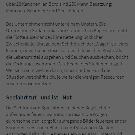
über 28 Kanonen; an Bord sind 250 Mann Besatzung:
Matrosen, Kanoniere und Seesoldaten.
Das Unternehmen steht unter einem Unstern. Die
Umrundung Südamerikas am stürmischen Kap Hoorn treibt
die Flotte auseinander. Eine Kette unglücklicher
Zwischenfälle führt zu dem Schiffbruch der „Wager“ auf einer
kleinen, unwirtlichen Insel vor der chilenischen Küste. Als
die Lebensmittel ausgehen und Seuchen ausbrechen, bricht
die Ordnung zusammen. Das ‚Recht‘ des Stärkeren regiert.
Wer sich nicht wehren kann, muss sterben - und die
Situation verschärft sich, je weiter die wenigen Ressourcen
zusammenschmelzen ...
Seefahrt tut - und ist - Not
Die Sichtung von Spielfilmen, in denen Segelschiffe
aufeinander feuern, während sie rasant die Wogen
durchschneiden, sorgt für aufregende Bilder feuerspeiender
Kanonen, berstender Planken und stürzender Masten.
Ansonsten hält sich die Kamera ein wenig im Hintergrund,