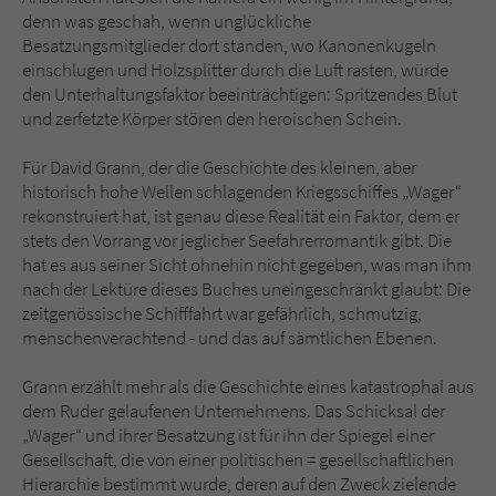
denn was geschah, wenn unglückliche
Besatzungsmitglieder dort standen, wo Kanonenkugeln
einschlugen und Holzsplitter durch die Luft rasten, würde
den Unterhaltungsfaktor beeinträchtigen: Spritzendes Blut
und zerfetzte Körper stören den heroischen Schein.
Für David Grann, der die Geschichte des kleinen, aber
historisch hohe Wellen schlagenden Kriegsschiffes „Wager“
rekonstruiert hat, ist genau diese Realität ein Faktor, dem er
stets den Vorrang vor jeglicher Seefahrerromantik gibt. Die
hat es aus seiner Sicht ohnehin nicht gegeben, was man ihm
nach der Lektüre dieses Buches uneingeschränkt glaubt: Die
zeitgenössische Schifffahrt war gefährlich, schmutzig,
menschenverachtend - und das auf sämtlichen Ebenen.
Grann erzählt mehr als die Geschichte eines katastrophal aus
dem Ruder gelaufenen Unternehmens. Das Schicksal der
„Wager“ und ihrer Besatzung ist für ihn der Spiegel einer
Gesellschaft, die von einer politischen = gesellschaftlichen
Hierarchie bestimmt wurde, deren auf den Zweck zielende