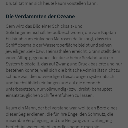
Brutalität man sich heute kaum vorstellen kann.
Die Verdammten der Ozeane
Gern wird das Bild einer Schicksals- und
Solidargemeinschaft heraufbeschworen, die vom Kapitän
bis hinab zum einfachen Matrosen dafür sorgt, dass ein
Schiff oberhalb der Wasseroberfläche bleibt und seinen
jeweiligen Ziel- bzw. Heimathafen erreicht. Grann stellt dem
einen Alltag gegenüber, der diese hehre Seefahrt und ein
System bloßstellt, das auf Zwang und Druck basierte und nur
bestehen konnte, weil sich die britische Admiralität nicht zu
schade war, die notwendigen Besatzungen systematisch
und buchstäblich einfangen und auf die dennoch
unterbesetzten, nur vollmundig (bzw. dreist) behauptet
einsatztauglichen Schiffe entführen zu lassen.
Kaum ein Mann, der bei Verstand war, wollte an Bord eines
dieser Segler dienen, die für ihre Enge, den Schmutz, die
miserable Verpflegung und die Neigung zum Untergang
berüchtigt waren; nicht grundlos nannte man sie