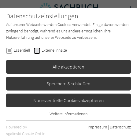
Navigation
Datenschutzeinstellungen
Couch
wechse
Auf unserer Webseite werden Cookies verwendet. Einige davon werden
Forum
Charts
Newsletter
SUCHE
zwingend benötigt, während es uns andere ermöglichen, Ihre
Nutzererfahrung auf unserer Webseite zu verbessern.
Elisa Hoven
Essentiell
Externe Inhalte
Das Ende der Wahrheit?
Alle akzeptieren
Dumont
Erschienen: September 2025
0
Speichern & schließen
Nur essentielle Cookies akzeptieren
Weitere Informationen
Essentiell
Essentielle Cookies werden für grundlegende Funktionen der
Powered by
Impressum
|
Datenschutz
Webseite benötigt. Dadurch ist gewährleistet, dass die Webseite
sgalinski Cookie Opt In