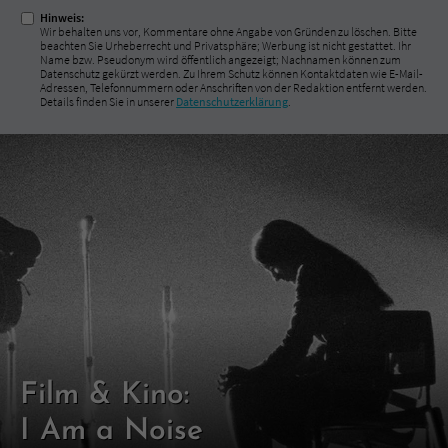
Hinweis:
Wir behalten uns vor, Kommentare ohne Angabe von Gründen zu löschen. Bitte
beachten Sie Urheberrecht und Privatsphäre; Werbung ist nicht gestattet. Ihr
Name bzw. Pseudonym wird öffentlich angezeigt; Nachnamen können zum
Datenschutz gekürzt werden. Zu Ihrem Schutz können Kontaktdaten wie E-Mail-
Adressen, Telefonnummern oder Anschriften von der Redaktion entfernt werden.
Details finden Sie in unserer
Datenschutzerklärung
.
Film & Kino:
I Am a Noise