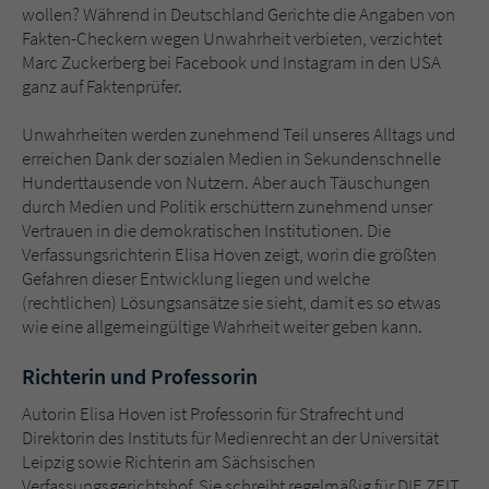
Sicherheitscode des Kontaktformulars zu
wollen? Während in Deutschland Gerichte die Angaben von
überprüfen.
Fakten-Checkern wegen Unwahrheit verbieten, verzichtet
Marc Zuckerberg bei Facebook und Instagram in den USA
ganz auf Faktenprüfer.
Unwahrheiten werden zunehmend Teil unseres Alltags und
erreichen Dank der sozialen Medien in Sekundenschnelle
Hunderttausende von Nutzern. Aber auch Täuschungen
durch Medien und Politik erschüttern zunehmend unser
Vertrauen in die demokratischen Institutionen. Die
Verfassungsrichterin Elisa Hoven zeigt, worin die größten
Gefahren dieser Entwicklung liegen und welche
(rechtlichen) Lösungsansätze sie sieht, damit es so etwas
wie eine allgemeingültige Wahrheit weiter geben kann.
Richterin und Professorin
Autorin Elisa Hoven ist Professorin für Strafrecht und
Direktorin des Instituts für Medienrecht an der Universität
Leipzig sowie Richterin am Sächsischen
Verfassungsgerichtshof. Sie schreibt regelmäßig für DIE ZEIT