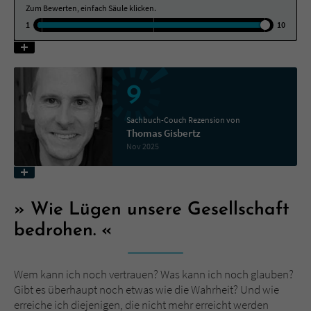
Zum Bewerten, einfach Säule klicken.
1
10
Name
tx_pwcomments_ahash
Anbieter
Literatur-Couch Medien GmbH & Co. KG
9
Laufzeit
1 Jahr
Sachbuch-Couch Rezension von
Zweck
Cookie für Kommentare einzelner Buchtitel
Thomas Gisbertz
Nov 2025
Name
fe_typo_user
Anbieter
Literatur-Couch Medien GmbH & Co. KG
Wie Lügen unsere Gesellschaft
bedrohen.
Laufzeit
Session
Dieses Cookie gewährleistet die
Wem kann ich noch vertrauen? Was kann ich noch glauben?
Kommunikation der Webseite mit dem
Gibt es überhaupt noch etwas wie die Wahrheit? Und wie
Zweck
Benutzer. Es wird benötigt um z. B. den
erreiche ich diejenigen, die nicht mehr erreicht werden