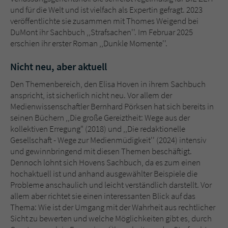
und für die Welt und ist vielfach als Expertin gefragt. 2023
veröffentlichte sie zusammen mit Thomes Weigend bei
DuMont ihr Sachbuch ,,Strafsachen''. Im Februar 2025
erschien ihr erster Roman ,,Dunkle Momente''.
Nicht neu, aber aktuell
Den Themenbereich, den Elisa Hoven in ihrem Sachbuch
anspricht, ist sicherlich nicht neu. Vor allem der
Medienwissenschaftler Bernhard Pörksen hat sich bereits in
seinen Büchern ,,Die große Gereiztheit: Wege aus der
kollektiven Erregung" (2018) und ,,Die redaktionelle
Gesellschaft - Wege zur Medienmüdigkeit'' (2024) intensiv
und gewinnbringend mit diesen Themen beschäftigt.
Dennoch lohnt sich Hovens Sachbuch, da es zum einen
hochaktuell ist und anhand ausgewählter Beispiele die
Probleme anschaulich und leicht verständlich darstellt. Vor
allem aber richtet sie einen interessanten Blick auf das
Thema: Wie ist der Umgang mit der Wahrheit aus rechtlicher
Sicht zu bewerten und welche Möglichkeiten gibt es, durch