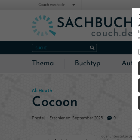
Couch wechseln
b
W
Thema
Buchtyp
Autor
Ali Heath
Cocoon
Prestel
Erschienen: September 2025
0
s
oder unterstütze Deinen