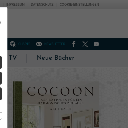
IMPRESSUM
DATENSCHUTZ
COOKIE-EINSTELLUNGEN
d
FACEBOOK
TWITTER
YOUTUBE
UM
CHARTS
NEWSLETTER
 & TV
Neue Bücher
z