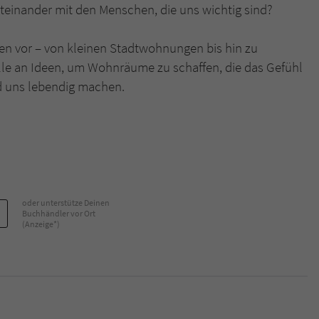
teinander mit den Menschen, die uns wichtig sind?
Name
tx_pwcomments_ahash
lten vor – von kleinen Stadtwohnungen bis hin zu
lle an Ideen, um Wohnräume zu schaffen, die das Gefühl
Anbieter
Literatur-Couch Medien GmbH & Co. KG
d uns lebendig machen.
Laufzeit
1 Jahr
Zweck
Cookie für Kommentare einzelner Buchtitel
Name
fe_typo_user
oder unterstütze Deinen
Anbieter
Literatur-Couch Medien GmbH & Co. KG
Buchhändler vor Ort
(Anzeige*)
Laufzeit
Session
Dieses Cookie gewährleistet die Kommunikation der
Webseite mit dem Benutzer. Es wird benötigt um z. B.
Zweck
den Sicherheitscode des Kontaktformulars zu