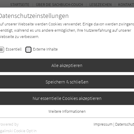
STARTSEITE
ÜBER DIE SACHBUCH-COUCH
LESEZEICHEN
KONTAKT
Datenschutzeinstellungen
Auf unserer Webseite werden Cookies verwendet. Einige davon werden zwingen
enötigt, während es uns andere ermöglichen, Ihre Nutzererfahrung auf unserer
ebseite zu verbessern.
FOR
Essentiell
Externe Inhalte
*in
Verlage
Magazin
Kino
Alle akzeptieren
Speichern & schließen
Nur essentielle Cookies akzeptieren
Weitere Informationen
Essentiell
Essentielle Cookies werden für grundlegende Funktionen der Webseite
Powered by
Impressum
|
Datenschut
benötigt. Dadurch ist gewährleistet, dass die Webseite einwandfrei
galinski Cookie Opt In