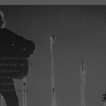
en O‘Connor und
ahre lang. Sie
die sie sich
konnte, und
 wie sie
er bekommen hat.