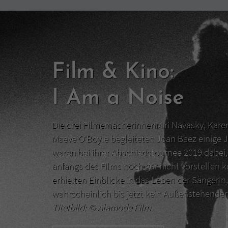
Film & Kino:
I Am a Noise
Die drei FilmemacherinnenMiri Navasky, Kar
Maeve O‘Boyle begleiteten Joan Baez einige J
waren bei ihrer Abschiedstournee 2019 dabei, 
anfangs des Films noch gar nicht vorstellen 
erhielten Einblicke in das Leben der Sängerin,
wahrscheinlich bis jetzt kein Außenstehend
Titelbild: ©
Alamode Film