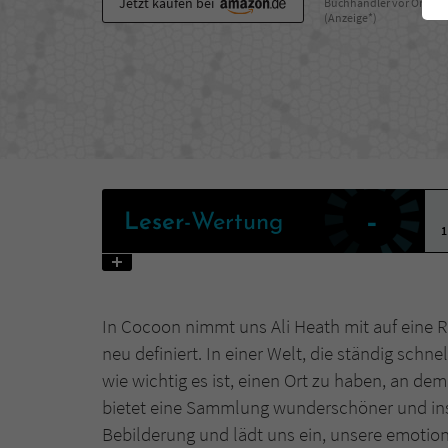
Jetzt kaufen bei
Buchhändler vor Ort
(Anzeige*)
-
Leser
-Wertung
1
In Cocoon nimmt uns Ali Heath mit auf eine 
neu definiert. In einer Welt, die ständig schne
wie wichtig es ist, einen Ort zu haben, an d
bietet eine Sammlung wunderschöner und in
Bebilderung und lädt uns ein, unsere emoti