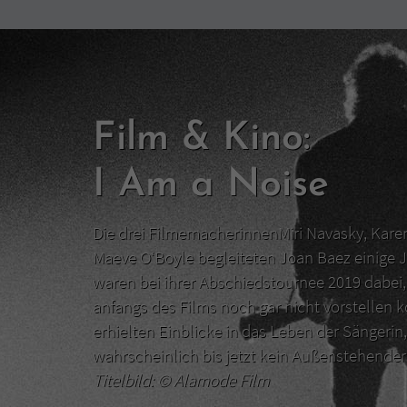
Film & Kino:
I Am a Noise
Die drei FilmemacherinnenMiri Navasky, Kar
Maeve O‘Boyle begleiteten Joan Baez einige J
waren bei ihrer Abschiedstournee 2019 dabei, 
anfangs des Films noch gar nicht vorstellen 
erhielten Einblicke in das Leben der Sängerin,
wahrscheinlich bis jetzt kein Außenstehend
Titelbild: ©
Alamode Film