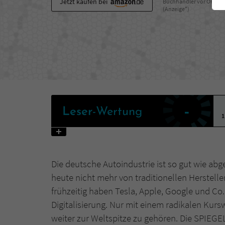
Jetzt kaufen bei
Buchhändler vor Ort
(Anzeige*)
-
Leser
-Wertung
1
Die deutsche Autoindustrie ist so gut wie a
heute nicht mehr von traditionellen Herstel
frühzeitig haben Tesla, Apple, Google und C
Digitalisierung. Nur mit einem radikalen Ku
weiter zur Weltspitze zu gehören. Die SPIEG