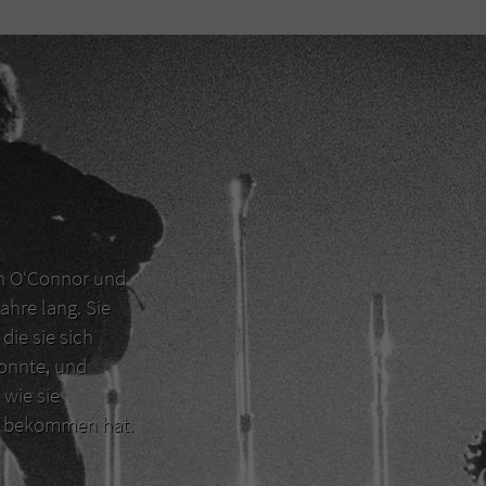
en O‘Connor und
ahre lang. Sie
die sie sich
konnte, und
 wie sie
er bekommen hat.