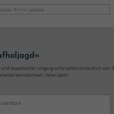
überprüfen.
Finanzen
Buchtyp:
Sachbuch
ufholjagd«
r und respektvoller Umgang sollte selbstverständlich sein. 
mmentar kennzeichnen. Vielen Dank!
m Sachbuch.