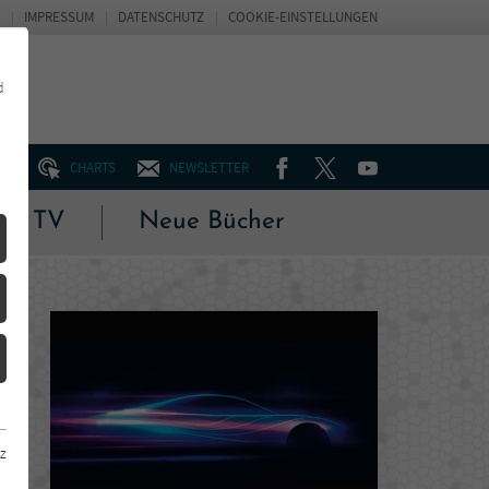
IMPRESSUM
DATENSCHUTZ
COOKIE-EINSTELLUNGEN
d
FACEBOOK
TWITTER
YOUTUBE
UM
CHARTS
NEWSLETTER
 & TV
Neue Bücher
z