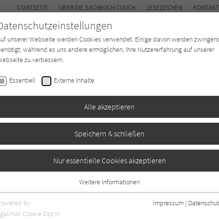
STARTSEITE
ÜBER DIE SACHBUCH-COUCH
LESEZEICHEN
KONTAKT
Datenschutzeinstellungen
Auf unserer Webseite werden Cookies verwendet. Einige davon werden zwingen
enötigt, während es uns andere ermöglichen, Ihre Nutzererfahrung auf unserer
ebseite zu verbessern.
FOR
Essentiell
Externe Inhalte
*in
Verlage
Magazin
Kino
Alle akzeptieren
Speichern & schließen
Nur essentielle Cookies akzeptieren
Weitere Informationen
Essentiell
Essentielle Cookies werden für grundlegende Funktionen der Webseite
Powered by
Impressum
|
Datenschut
benötigt. Dadurch ist gewährleistet, dass die Webseite einwandfrei
galinski Cookie Opt In