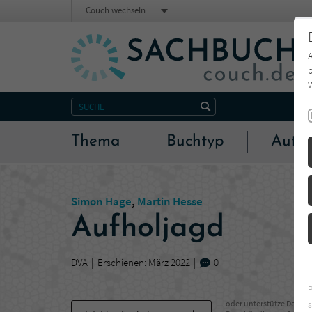
Couch wechseln
b
W
Thema
Buchtyp
Autor
Simon Hage
,
Martin Hesse
Aufholjagd
DVA
Erschienen: März 2022
0
s
oder unterstütze Deinen