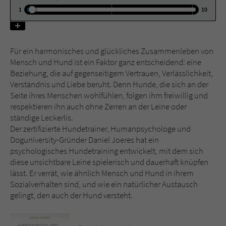
1
10
Name
tx_pwcomments_ahash
Anbieter
Literatur-Couch Medien GmbH & Co. KG
Für ein harmonisches und glückliches Zusammenleben von
Mensch und Hund ist ein Faktor ganz entscheidend: eine
Laufzeit
1 Jahr
Beziehung, die auf gegenseitigem Vertrauen, Verlässlichkeit,
Verständnis und Liebe beruht. Denn Hunde, die sich an der
Zweck
Cookie für Kommentare einzelner Buchtitel
Seite ihres Menschen wohlfühlen, folgen ihm freiwillig und
respektieren ihn auch ohne Zerren an der Leine oder
ständige Leckerlis.
Name
fe_typo_user
Der zertifizierte Hundetrainer, Humanpsychologe und
Doguniversity-Gründer Daniel Joeres hat ein
Anbieter
Literatur-Couch Medien GmbH & Co. KG
psychologisches Hundetraining entwickelt, mit dem sich
diese unsichtbare Leine spielerisch und dauerhaft knüpfen
lässt. Er verrät, wie ähnlich Mensch und Hund in ihrem
Laufzeit
Session
Sozialverhalten sind, und wie ein natürlicher Austausch
gelingt, den auch der Hund versteht.
Dieses Cookie gewährleistet die
Kommunikation der Webseite mit dem
Zweck
Benutzer. Es wird benötigt um z. B. den