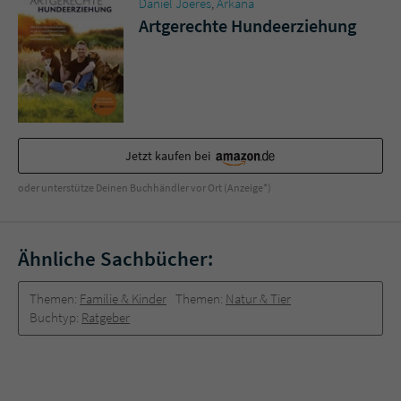
Daniel Joeres
,
Arkana
Sicherheitscode des Kontaktformulars zu
Artgerechte Hundeerziehung
überprüfen.
Jetzt kaufen bei
oder unterstütze Deinen Buchhändler vor Ort (Anzeige*)
Ähnliche Sachbücher:
Themen:
Familie & Kinder
Themen:
Natur & Tier
Buchtyp:
Ratgeber