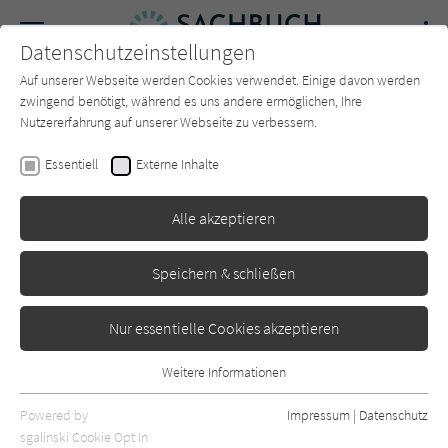
Navigation
Datenschutzeinstellungen
Couch
wechse
Auf unserer Webseite werden Cookies verwendet. Einige davon werden
Forum
Charts
Newsletter
SUCHE
zwingend benötigt, während es uns andere ermöglichen, Ihre
Nutzererfahrung auf unserer Webseite zu verbessern.
Daniel Joeres
Essentiell
Externe Inhalte
Artgerechte Hundeerziehung
Alle akzeptieren
Arkana
Erschienen: April 2024
0
Speichern & schließen
Nur essentielle Cookies akzeptieren
Weitere Informationen
Essentiell
Essentielle Cookies werden für grundlegende Funktionen der
Powered by
Impressum
|
Datenschutz
Webseite benötigt. Dadurch ist gewährleistet, dass die Webseite
sgalinski Cookie Opt In