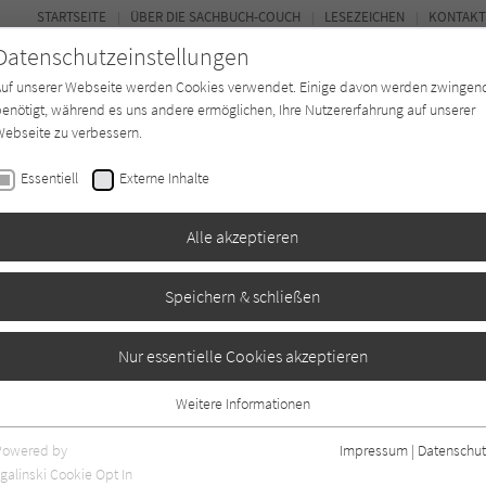
STARTSEITE
ÜBER DIE SACHBUCH-COUCH
LESEZEICHEN
KONTAKT
Datenschutzeinstellungen
Auf unserer Webseite werden Cookies verwendet. Einige davon werden zwingen
enötigt, während es uns andere ermöglichen, Ihre Nutzererfahrung auf unserer
ebseite zu verbessern.
FOR
Essentiell
Externe Inhalte
*in
Verlage
Magazin
Kino
Alle akzeptieren
Speichern & schließen
Nur essentielle Cookies akzeptieren
Weitere Informationen
Essentiell
Essentielle Cookies werden für grundlegende Funktionen der Webseite
Powered by
Impressum
|
Datenschut
benötigt. Dadurch ist gewährleistet, dass die Webseite einwandfrei
galinski Cookie Opt In