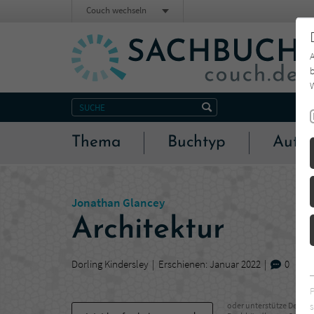
Couch wechseln
b
W
Thema
Buchtyp
Autor
Jonathan Glancey
Architektur
Dorling Kindersley
Erschienen: Januar 2022
0
s
oder unterstütze Deinen