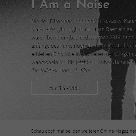
I Am a Noise
Die drei FilmemacherinnenMiri Navasky, Kar
Maeve O‘Boyle begleiteten Joan Baez einige J
waren bei ihrer Abschiedstournee 2019 dabei, 
anfangs des Films noch gar nicht vorstellen 
erhielten Einblicke in das Leben der Sängerin,
wahrscheinlich bis jetzt kein Außenstehend
Titelbild: ©
Alamode Film
zur Film-Kritik
Schau doch mal bei den weiteren Online-Magazinen 