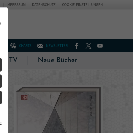
IMPRESSUM
DATENSCHUTZ
COOKIE-EINSTELLUNGEN
d
FACEBOOK
TWITTER
YOUTUBE
UM
CHARTS
NEWSLETTER
 & TV
Neue Bücher
z