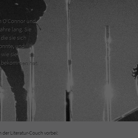
en O‘Connor und
ahre lang. Sie
die sie sich
konnte, und
 wie sie
er bekommen hat.
der Literatur-Couch vorbei: