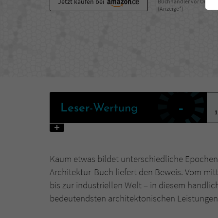
Jetzt kaufen bei
Buchhändler vor Ort
(Anzeige*)
-
Leser
-Wertung
1
Kaum etwas bildet unterschiedliche Epochen 
Architektur-Buch liefert den Beweis. Vom mitt
bis zur industriellen Welt – in diesem hand
bedeutendsten architektonischen Leistungen