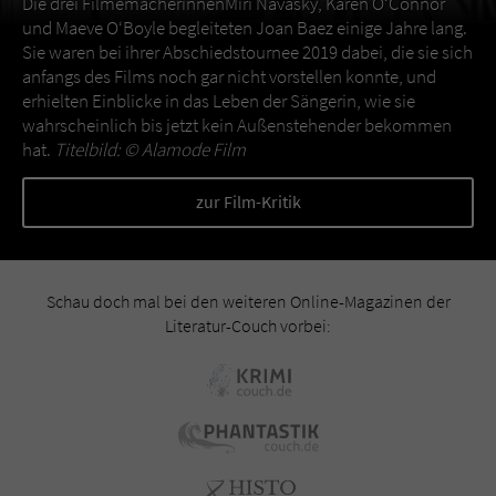
Die drei FilmemacherinnenMiri Navasky, Karen O‘Connor
und Maeve O‘Boyle begleiteten Joan Baez einige Jahre lang.
Sie waren bei ihrer Abschiedstournee 2019 dabei, die sie sich
anfangs des Films noch gar nicht vorstellen konnte, und
erhielten Einblicke in das Leben der Sängerin, wie sie
wahrscheinlich bis jetzt kein Außenstehender bekommen
hat.
Titelbild: ©
Alamode Film
zur Film-Kritik
Schau doch mal bei den weiteren Online-Magazinen der
Literatur-Couch vorbei: