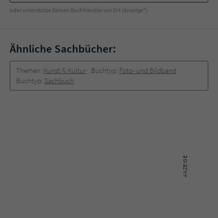
Sicherheitscode des Kontaktformulars zu
oder unterstütze Deinen Buchhändler vor Ort (Anzeige*)
überprüfen.
Ähnliche Sachbücher:
Themen:
Kunst & Kultur
Buchtyp:
Foto- und Bildband
Buchtyp:
Sachbuch