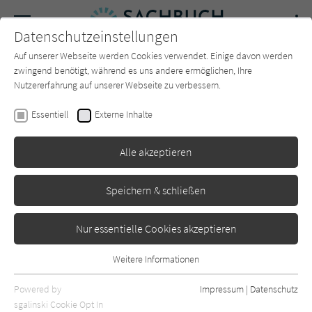
Navigation
Datenschutzeinstellungen
Couch
wechse
Auf unserer Webseite werden Cookies verwendet. Einige davon werden
Forum
Charts
Newsletter
SUCHE
zwingend benötigt, während es uns andere ermöglichen, Ihre
Nutzererfahrung auf unserer Webseite zu verbessern.
Annette Roeder
Essentiell
Externe Inhalte
Architektur
Alle akzeptieren
Prestel
Erschienen: September 2022
0
Speichern & schließen
Nur essentielle Cookies akzeptieren
Weitere Informationen
Essentiell
Essentielle Cookies werden für grundlegende Funktionen der
Powered by
Impressum
|
Datenschutz
Webseite benötigt. Dadurch ist gewährleistet, dass die Webseite
sgalinski Cookie Opt In