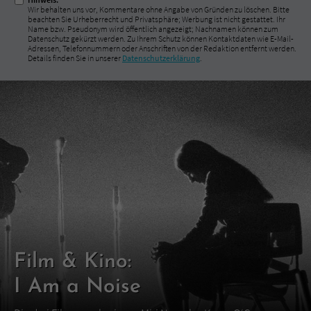
Wir behalten uns vor, Kommentare ohne Angabe von Gründen zu löschen. Bitte
beachten Sie Urheberrecht und Privatsphäre; Werbung ist nicht gestattet. Ihr
Name bzw. Pseudonym wird öffentlich angezeigt; Nachnamen können zum
Datenschutz gekürzt werden. Zu Ihrem Schutz können Kontaktdaten wie E-Mail-
Adressen, Telefonnummern oder Anschriften von der Redaktion entfernt werden.
Details finden Sie in unserer
Datenschutzerklärung
.
Film & Kino:
I Am a Noise