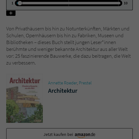
1
10
Name
tx_pwcomments_ahash
Von Privathäusern bis hin zu Notunterkünften, Märkten und
Anbieter
Literatur-Couch Medien GmbH & Co. KG
Schulen, Opernhäusern bis hin zu Fabriken, Museen und
Bibliotheken – dieses Buch stellt jungen Leser*innen
Laufzeit
1 Jahr
berühmte und weniger bekannte Architektur aus aller Welt
vor: 25 faszinierende Bauwerke, die dazu beitragen, die Welt
Zweck
Cookie für Kommentare einzelner Buchtitel
zu verbessern.
Name
fe_typo_user
Annette Roeder
,
Prestel
Architektur
Anbieter
Literatur-Couch Medien GmbH & Co. KG
Laufzeit
Session
Dieses Cookie gewährleistet die
Kommunikation der Webseite mit dem
Zweck
Benutzer. Es wird benötigt um z. B. den
Jetzt kaufen bei