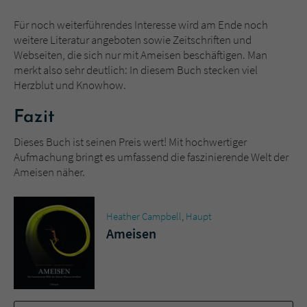
Für noch weiterführendes Interesse wird am Ende noch
weitere Literatur angeboten sowie Zeitschriften und
Webseiten, die sich nur mit Ameisen beschäftigen. Man
merkt also sehr deutlich: In diesem Buch stecken viel
Herzblut und Knowhow.
Fazit
Dieses Buch ist seinen Preis wert! Mit hochwertiger
Aufmachung bringt es umfassend die faszinierende Welt der
Ameisen näher.
Heather Campbell
,
Haupt
Ameisen