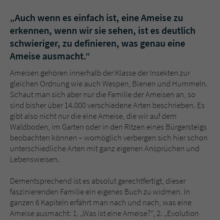
Sicherheitscode des Kontaktformulars zu
überprüfen.
„Auch wenn es einfach ist, eine Ameise zu
erkennen, wenn wir sie sehen, ist es deutlich
schwieriger, zu definieren, was genau eine
Ameise ausmacht.“
Ameisen gehören innerhalb der Klasse der Insekten zur
gleichen Ordnung wie auch Wespen, Bienen und Hummeln.
Schaut man sich aber nur die Familie der Ameisen an, so
sind bisher über 14.000 verschiedene Arten beschrieben. Es
gibt also nicht nur die eine Ameise, die wir auf dem
Waldboden, im Garten oder in den Ritzen eines Bürgersteigs
beobachten können – womöglich verbergen sich hier schon
unterschiedliche Arten mit ganz eigenen Ansprüchen und
Lebensweisen.
Dementsprechend ist es absolut gerechtfertigt, dieser
faszinierenden Familie ein eigenes Buch zu widmen. In
ganzen 6 Kapiteln erfährt man nach und nach, was eine
Ameise ausmacht: 1. „Was ist eine Ameise?“, 2. „Evolution