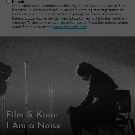
Hinweis:
Wir behalten uns vor, Kommentare ohne Angabe von Gründen zu löschen. Bitte
beachten Sie Urheberrecht und Privatsphäre; Werbung ist nicht gestattet. Ihr
Name bzw. Pseudonym wird öffentlich angezeigt; Nachnamen können zum
Datenschutz gekürzt werden. Zu Ihrem Schutz können Kontaktdaten wie E-Mail-
Adressen, Telefonnummern oder Anschriften von der Redaktion entfernt werden.
Details finden Sie in unserer
Datenschutzerklärung
.
Film & Kino:
I Am a Noise