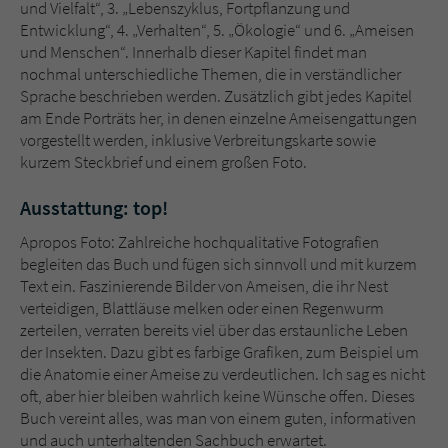
und Vielfalt“, 3. „Lebenszyklus, Fortpflanzung und
Entwicklung“, 4. „Verhalten“, 5. „Ökologie“ und 6. „Ameisen
und Menschen“. Innerhalb dieser Kapitel findet man
nochmal unterschiedliche Themen, die in verständlicher
Sprache beschrieben werden. Zusätzlich gibt jedes Kapitel
am Ende Porträts her, in denen einzelne Ameisengattungen
vorgestellt werden, inklusive Verbreitungskarte sowie
kurzem Steckbrief und einem großen Foto.
Ausstattung: top!
Apropos Foto: Zahlreiche hochqualitative Fotografien
begleiten das Buch und fügen sich sinnvoll und mit kurzem
Text ein. Faszinierende Bilder von Ameisen, die ihr Nest
verteidigen, Blattläuse melken oder einen Regenwurm
zerteilen, verraten bereits viel über das erstaunliche Leben
der Insekten. Dazu gibt es farbige Grafiken, zum Beispiel um
die Anatomie einer Ameise zu verdeutlichen. Ich sag es nicht
oft, aber hier bleiben wahrlich keine Wünsche offen. Dieses
Buch vereint alles, was man von einem guten, informativen
und auch unterhaltenden Sachbuch erwartet.