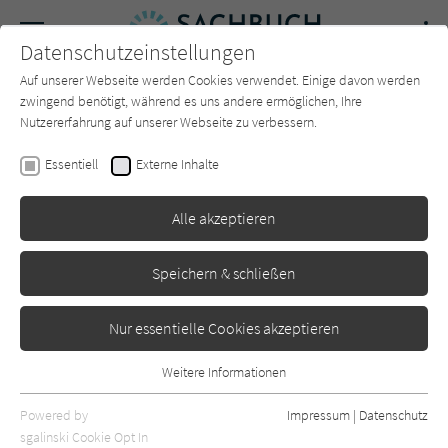
Navigation
Datenschutzeinstellungen
Couch
wechse
Auf unserer Webseite werden Cookies verwendet. Einige davon werden
Forum
Charts
Newsletter
SUCHE
zwingend benötigt, während es uns andere ermöglichen, Ihre
Nutzererfahrung auf unserer Webseite zu verbessern.
Heather Campbell
Essentiell
Externe Inhalte
Ameisen
Alle akzeptieren
Haupt
Erschienen: September 2024
0
Speichern & schließen
Nur essentielle Cookies akzeptieren
Weitere Informationen
Essentiell
Essentielle Cookies werden für grundlegende Funktionen der
Powered by
Impressum
|
Datenschutz
Webseite benötigt. Dadurch ist gewährleistet, dass die Webseite
sgalinski Cookie Opt In