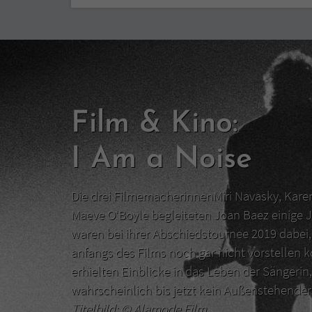
Film & Kino:
I Am a Noise
Die drei FilmemacherinnenMiri Navasky, Kar
Maeve O‘Boyle begleiteten Joan Baez einige J
waren bei ihrer Abschiedstournee 2019 dabei, 
anfangs des Films noch gar nicht vorstellen 
erhielten Einblicke in das Leben der Sängerin,
wahrscheinlich bis jetzt kein Außenstehend
Titelbild: ©
Alamode Film