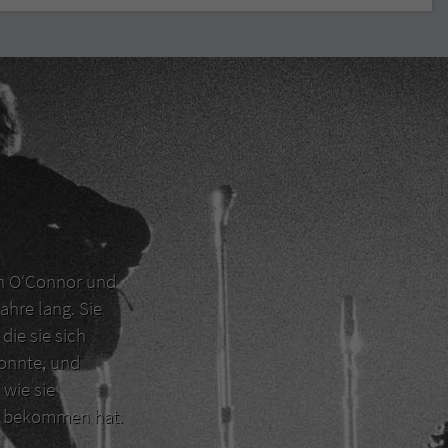
en O‘Connor und
ahre lang. Sie
die sie sich
konnte, und
 wie sie
er bekommen hat.