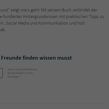
sst" zeigt wie‘s geht: Mit seinem Buch verbindet der
Name
tx_pwcomments_ahash
e fundiertes Hintergrundwissen mit praktischen Tipps zu
in, Social Media und Kommunikation und holt
Anbieter
Literatur-Couch Medien GmbH & Co. KG
 ab.
Laufzeit
1 Jahr
Zweck
Cookie für Kommentare einzelner Buchtitel
s Freunde finden wissen musst
Name
fe_typo_user
oder unterstütze Deinen
Anbieter
Literatur-Couch Medien GmbH & Co. KG
Buchhändler vor Ort
(Anzeige*)
Laufzeit
Session
Dieses Cookie gewährleistet die Kommunikation der
Webseite mit dem Benutzer. Es wird benötigt um z. B.
Zweck
den Sicherheitscode des Kontaktformulars zu