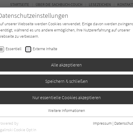
STARTSEITE
ÜBER DIE SACHBUCH-COUCH
LESEZEICHEN
KONTAKT
Datenschutzeinstellungen
Auf unserer Webseite werden Cookies verwendet. Einige davon werden zwingen
enötigt, während es uns andere ermöglichen, Ihre Nutzererfahrung auf unserer
ebseite zu verbessern.
FOR
Essentiell
Externe Inhalte
*in
Verlage
Magazin
Kino
Alle akzeptieren
Speichern & schließen
rs Freunde finden
Nur essentielle Cookies akzeptieren
Weitere Informationen
Essentiell
Essentielle Cookies werden für grundlegende Funktionen der Webseite
Powered by
Impressum
|
Datenschut
benötigt. Dadurch ist gewährleistet, dass die Webseite einwandfrei
galinski Cookie Opt In