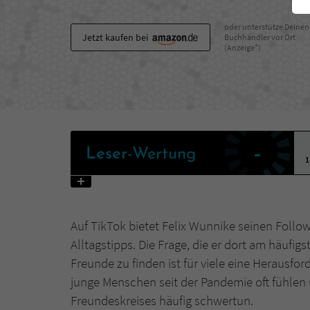
oder unterstütze Deinen
Jetzt kaufen bei
Buchhändler vor Ort
(Anzeige*)
-
Leser
-Wertung
1
Auf TikTok bietet Felix Wunnike seinen Foll
Alltagstipps. Die Frage, die er dort am häufi
Freunde zu finden ist für viele eine Herausf
junge Menschen seit der Pandemie oft fühlen 
Freundeskreises häufig schwertun.