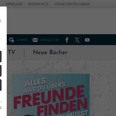
IMPRESSUM
DATENSCHUTZ
COOKIE-EINSTELLUNGEN
d
FACEBOOK
TWITTER
YOUTUBE
UM
CHARTS
NEWSLETTER
 & TV
Neue Bücher
z