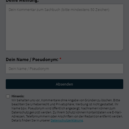
Dein Name / Pseudonym:
*
Nicht
ausfüllen!
Hinweis:
Wir behalten uns vor, Kommentare ohne Angabe von Gründen zu löschen. Bitte
beachten Sie Urheberrecht und Privatsphäre; Werbung ist nicht gestattet. Ihr
Name bzw. Pseudonym wird öffentlich angezeigt; Nachnamen können zum
Datenschutz gekürzt werden. Zu Ihrem Schutz können Kontaktdaten wie E-Mail-
Adressen, Telefonnummern oder Anschriften von der Redaktion entfernt werden.
Details finden Sie in unserer
Datenschutzerklärung
.