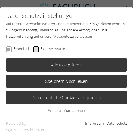
Navigation
Datenschutzeinstellungen
Couch
wechse
Auf unserer Webseite werden Cookies verwendet. Einige davon werden
Forum
Charts
Newsletter
SUCHE
zwingend benötigt, während es uns andere ermöglichen, Ihre
Nutzererfahrung auf unserer Webseite zu verbessern.
Daniel Wolff
Essentiell
Externe Inhalte
Allein mit dem Handy
Alle akzeptieren
Heyne
Erschienen: Oktober 2024
0
Speichern & schließen
Nur essentielle Cookies akzeptieren
Weitere Informationen
Essentiell
Essentielle Cookies werden für grundlegende Funktionen der
Powered by
Impressum
|
Datenschutz
Webseite benötigt. Dadurch ist gewährleistet, dass die Webseite
sgalinski Cookie Opt In