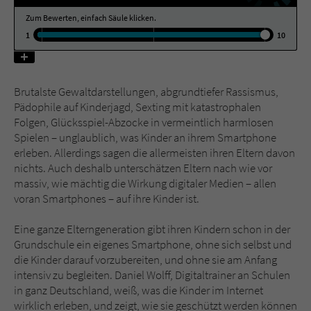
Zum Bewerten, einfach Säule klicken.
Name
tx_pwcomments_ahash
1
10
Anbieter
Literatur-Couch Medien GmbH & Co. KG
Brutalste Gewaltdarstellungen, abgrundtiefer Rassismus,
Laufzeit
1 Jahr
Pädophile auf Kinderjagd, Sexting mit katastrophalen
Folgen, Glücksspiel-Abzocke in vermeintlich harmlosen
Zweck
Cookie für Kommentare einzelner Buchtitel
Spielen – unglaublich, was Kinder an ihrem Smartphone
erleben. Allerdings sagen die allermeisten ihren Eltern davon
nichts. Auch deshalb unterschätzen Eltern nach wie vor
Name
fe_typo_user
massiv, wie mächtig die Wirkung digitaler Medien – allen
voran Smartphones – auf ihre Kinder ist.
Anbieter
Literatur-Couch Medien GmbH & Co. KG
Eine ganze Elterngeneration gibt ihren Kindern schon in der
Laufzeit
Session
Grundschule ein eigenes Smartphone, ohne sich selbst und
die Kinder darauf vorzubereiten, und ohne sie am Anfang
Dieses Cookie gewährleistet die
intensiv zu begleiten. Daniel Wolff, Digitaltrainer an Schulen
Kommunikation der Webseite mit dem
in ganz Deutschland, weiß, was die Kinder im Internet
Zweck
Benutzer. Es wird benötigt um z. B. den
wirklich erleben, und zeigt, wie sie geschützt werden können