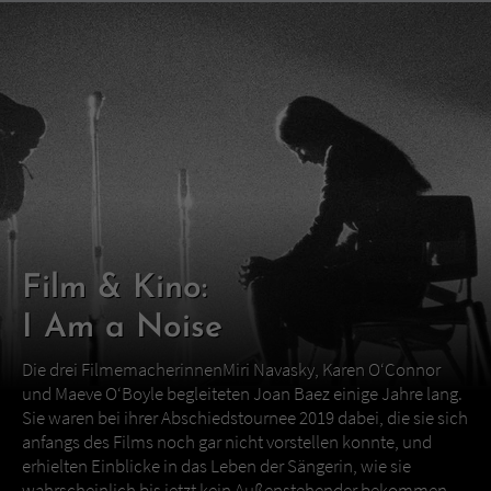
Film & Kino:
I Am a Noise
Die drei FilmemacherinnenMiri Navasky, Karen O‘Connor
und Maeve O‘Boyle begleiteten Joan Baez einige Jahre lang.
Sie waren bei ihrer Abschiedstournee 2019 dabei, die sie sich
anfangs des Films noch gar nicht vorstellen konnte, und
erhielten Einblicke in das Leben der Sängerin, wie sie
wahrscheinlich bis jetzt kein Außenstehender bekommen