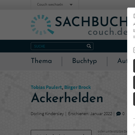
Couch wechseln
b
W
Thema
Buchtyp
Autor
Tobias Paulert
,
Birger Brock
Ackerhelden
Dorling Kindersley
Erschienen: Januar 2022
0
s
oder unterstütze Deinen