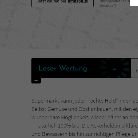
Jetzt kaufen bei
Buchhändler vor Ort
(Anzeige*)
-
Leser
-Wertung
1
Supermarkt kann jeder – echte Held*innen ac
Selbst Gemüse und Obst anbauen, mit den eig
wunderbare Möglichkeit, wieder näher an den
– natürlich 100% bio. Die Ackerhelden erklär
und Bewässern bis hin zur richtigen Pflege und