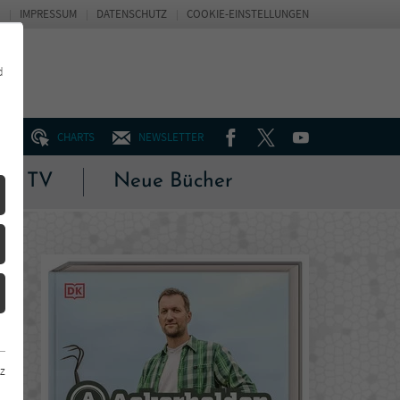
IMPRESSUM
DATENSCHUTZ
COOKIE-EINSTELLUNGEN
d
FACEBOOK
TWITTER
YOUTUBE
UM
CHARTS
NEWSLETTER
 & TV
Neue Bücher
z