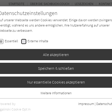
STARTSEITE
ÜBER DIE SACHBUCH-COUCH
LESEZEICHEN
KONTAKT
Datenschutzeinstellungen
Auf unserer Webseite werden Cookies verwendet. Einige davon werden zwingen
enötigt, während es uns andere ermöglichen, Ihre Nutzererfahrung auf unserer
ebseite zu verbessern.
FOR
Essentiell
Externe Inhalte
*in
Verlage
Magazin
Kino
Alle akzeptieren
Speichern & schließen
Nur essentielle Cookies akzeptieren
Weitere Informationen
Essentiell
Essentielle Cookies werden für grundlegende Funktionen der Webseite
Powered by
Impressum
|
Datenschut
benötigt. Dadurch ist gewährleistet, dass die Webseite einwandfrei
galinski Cookie Opt In