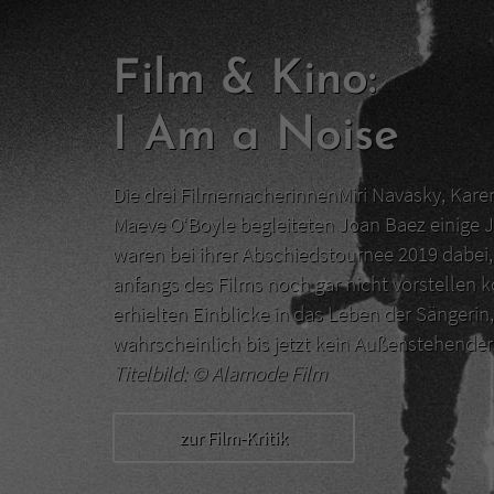
Film & Kino:
I Am a Noise
Die drei FilmemacherinnenMiri Navasky, Kar
Maeve O‘Boyle begleiteten Joan Baez einige J
waren bei ihrer Abschiedstournee 2019 dabei, 
anfangs des Films noch gar nicht vorstellen 
erhielten Einblicke in das Leben der Sängerin,
wahrscheinlich bis jetzt kein Außenstehend
Titelbild: ©
Alamode Film
zur Film-Kritik