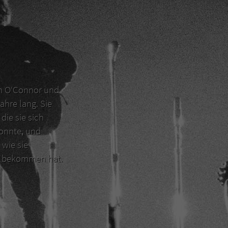
en O‘Connor und
ahre lang. Sie
die sie sich
konnte, und
 wie sie
er bekommen hat.