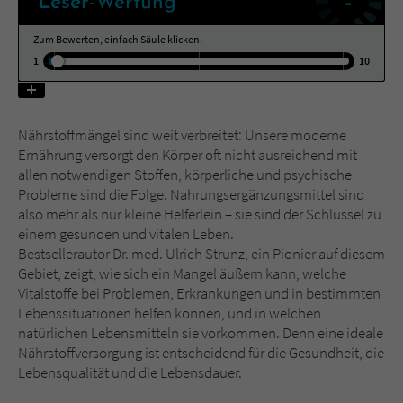
-
Leser
-Wertung
Zum Bewerten, einfach Säule klicken.
Name
tx_pwcomments_ahash
1
10
Anbieter
Literatur-Couch Medien GmbH & Co. KG
Laufzeit
1 Jahr
Nährstoffmängel sind weit verbreitet: Unsere moderne
Ernährung versorgt den Körper oft nicht ausreichend mit
Zweck
Cookie für Kommentare einzelner Buchtitel
allen notwendigen Stoffen, körperliche und psychische
Probleme sind die Folge. Nahrungsergänzungsmittel sind
also mehr als nur kleine Helferlein – sie sind der Schlüssel zu
Name
fe_typo_user
einem gesunden und vitalen Leben.
Bestsellerautor Dr. med. Ulrich Strunz, ein Pionier auf diesem
Anbieter
Literatur-Couch Medien GmbH & Co. KG
Gebiet, zeigt, wie sich ein Mangel äußern kann, welche
Vitalstoffe bei Problemen, Erkrankungen und in bestimmten
Laufzeit
Session
Lebenssituationen helfen können, und in welchen
natürlichen Lebensmitteln sie vorkommen. Denn eine ideale
Dieses Cookie gewährleistet die
Nährstoffversorgung ist entscheidend für die Gesundheit, die
Kommunikation der Webseite mit dem
Lebensqualität und die Lebensdauer.
Zweck
Benutzer. Es wird benötigt um z. B. den