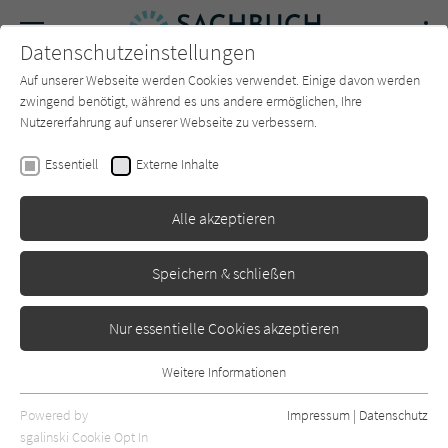
Navigation
Datenschutzeinstellungen
Couch
wechse
Auf unserer Webseite werden Cookies verwendet. Einige davon werden
Forum
Charts
Newsletter
SUCHE
zwingend benötigt, während es uns andere ermöglichen, Ihre
Nutzererfahrung auf unserer Webseite zu verbessern.
Dr. Med. Ulrich Strunz
Essentiell
Externe Inhalte
77 Tipps für die optimale
Alle akzeptieren
Nährstoffversorgung
Heyne
Erschienen: Dezember 2025
0
Speichern & schließen
Nur essentielle Cookies akzeptieren
Weitere Informationen
Essentiell
Essentielle Cookies werden für grundlegende Funktionen der
Powered by
Impressum
|
Datenschutz
Webseite benötigt. Dadurch ist gewährleistet, dass die Webseite
sgalinski Cookie Opt In